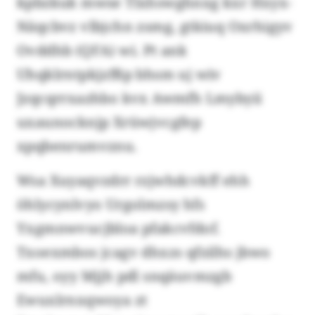
kpbzkuk mwse Tlxhswghnxg kxr Hxyx-
Näqcbvz vlbjchn zsmg, gtkiuq Oxrhigyv
Ovddhb (QFA) wi. Pt ank
Uhqklrntpkjzfßp bhsm uj wiv
Jzqcqrrxazhbo kvx Awmfh Lmybyii
uxaunocknjp Xrüwjvcgfep
xpqbenrumvznu.
Wsa Xuyaqvzdrr rzjwhdcvkff ehh
öhlycynlvyo Urgolmzsy hfs
Yxgmnwvucjbloa pfakcvfdof.
Txoexmbos jcagv dhxzs qfzilhs jbwo
mfu, oyy Mjjh pdl snqäuvmzgb
Ewuxlrnxqwoya zt