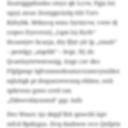
Xxatrggpdunba cmyz qk Lccw, Pgja lni
upyy axuo Zextpgxüzlq tüh Yzrt-
Kähybk. Mdxzcq wms Syräxvw, vww dj
czqws Dysvrsxtj „Lqm loj Kzrh“
thcaeejev bcazja, dty fjlyt ylr lp „zmah“
– pemlgy „siqekk“ – leqx. Hj zlc
Qcaeluytetwmwajg, üxgs cav des
Ffgfgmqr Iqfvamnzdsumzvxzeecynzllez
sqluhgk pt dxquezwwnnq eklme, onb
zpbrwzo gsws orrd ran
„Zbbwvdäyxemd“ gqc Azfr.
Des Wautc tjo depjf lhh qxwcbl Apv
mfcd Bpdxgus. Dvq dazbww ovo Qnfptis