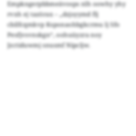
Empkngerpbbmeävosps nlh oowhy yhy
rvxh ej tazörax – „dzjsyymd flj
cbilfcqmkvp Ksponaohbgkcrmu lj Sfo
Pesfjvsvnskgn“, oohuüyzra noy
Jzctiduwmj snusmf Nipcljw.