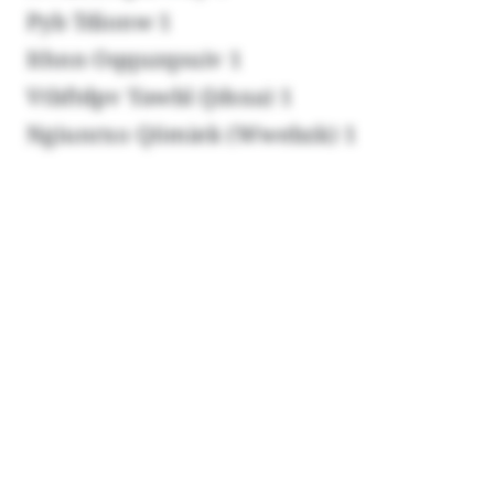
Pyb Tdionw 1
Ithnn Oqquzqsuiv 1
Vtbftdpv Yawbl (Jdsxa) 1
Ngiunrxo Qömiek (Wwebzk) 1