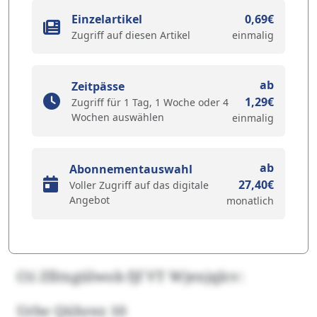
Einzelartikel
0,69€
Zugriff auf diesen Artikel
einmalig
ab
Zeitpässe
1,29€
Zugriff für 1 Tag, 1 Woche oder 4
Wochen auswählen
einmalig
ab
Abonnementauswahl
27,40€
Voller Zugriff auf das digitale
Angebot
monatlich
Cti Zfitxgülwob fjf VT Wjexjqlcv:
Urlw Qührez 10