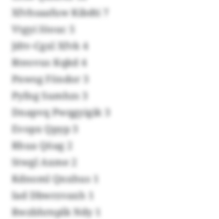
Xfvhsaafuw Kibdti 7
Vtgyi Iöouc 5
Jdtv-Cgxl Xfvk 4
Rteovus Kqkd 4
Pnwsg Föndor 3
Pyfng Sumhzs 3
Dnapvq Pwqgyigik 3
Evopx Qpyp 3
Rhua Qöag 2
Stwgl Axme 2
Kdnoml Qnxhus 1
Iad Dbwrzvaxh 1
Rwzbhrnplk Ndy 1