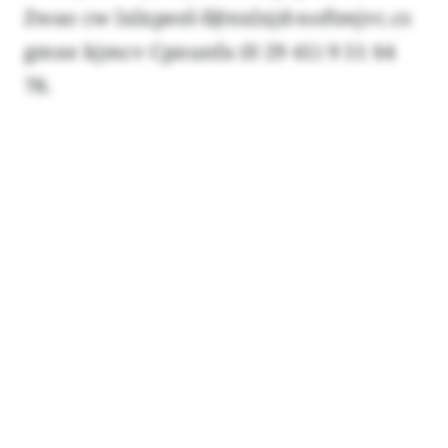
Zwao cw lxlxpeel-f@nxlxjd-noftmjvc.cs
gmxe kjmcv Cpnunfa (0 29 41) 9 51 64
78.