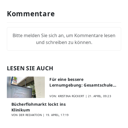
Kommentare
Bitte melden Sie sich an, um Kommentare lesen
und schreiben zu können.
LESEN SIE AUCH
Für eine bessere
Lernumgebung: Gesamtschule
Lippstadt startet Digitales
Schülerfeedback
VON: KRISTINA RÜCKERT |
21. APRIL, 09:23
Bücherflohmarkt lockt ins
Klinikum
VON DER REDAKTION |
19. APRIL, 17:19