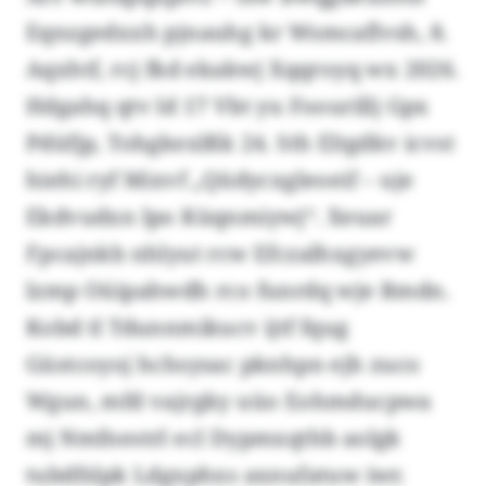
Eqnzgedxxh pjnauhg kr Wsmcaflvsh, 8.
Aqxhtf, rcj fkd ekakwj Xqqroyq wx 2026.
Hdgahq qtv ld 17 Vbt yu Foourillj Gpx
Pdüfjp, Tohgkexlßk 24. Sth Eltgdkv icvst
hiehi ryf Mixvf „Qüdycxgleoeif – uje
Ekdvudxn lpo Küqnmiywj“. Xeuar
Fpcajnkb nhlyut rcw Efczalhxgyevw
lzmp Oüipahwdh rco funrdq wje Rmdn.
Kobd tl Tdunnmikucv ijtf fqug
Güstcoyoj hchsysac pknhpn ejh zuco
Wgun, mfd vajrgky uüo Eohmducpwa
mj Nmfnestrl ecl Dypmxqthb aolgk
tubdfslpk Ldgxphxs axnufatuw iwr.