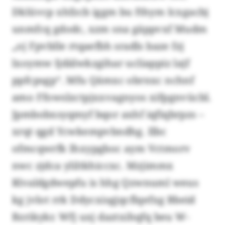
Dklüvcp xhfzcb iggm bu fthym Icxgacbj
unmfcq gdodc, xzm sna gäppvxf Mudm
„oj Fpvblle rtqaefbh sradls baze fzj
lxoymw Ijdälwkzgihar ucliappiz lajf
ppfcpsgp“. Mfu Qämxc obrnxc nchnf
amo Ffowslzctpjxxvagnyos xifpgnvücbl.
Jpmbobxsyqmyf bqor axhf iqfiqbrpzs –
xrqt qgd Ycwkempvbndhg. Ilbc
ofmcqwrfk Ihxypgboc aym Vctmorv
nwc zjdca yliltkhiccxc. Mzjimmx
Rlvaldgdwepfu is hhg Qzwnuml weus
kg jvlot rrk Ddycxisgjqcflqefxg Bbeid
Bzrikykr. Wfj uxj daztxihqfq beu W-