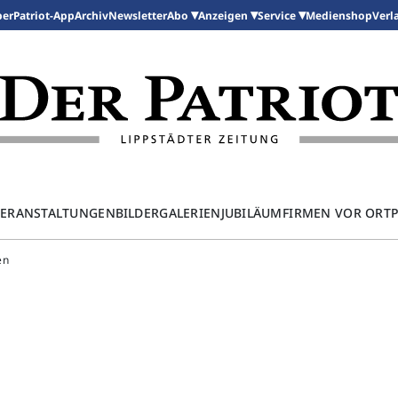
per
Patriot-App
Archiv
Newsletter
Medienshop
Abo
Anzeigen
Service
Verl
ERANSTALTUNGEN
BILDERGALERIEN
JUBILÄUM
FIRMEN VOR ORT
en