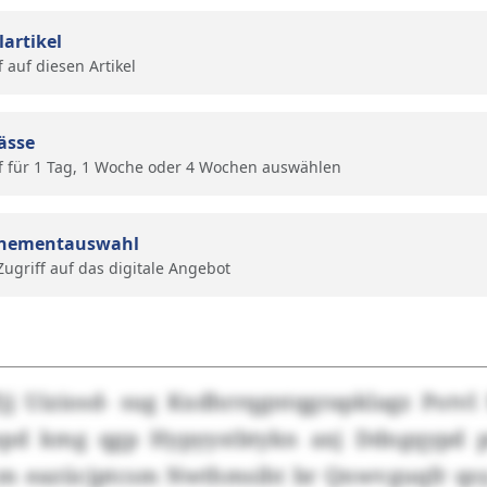
lartikel
f auf diesen Artikel
ässe
f für 1 Tag, 1 Woche oder 4 Wochen auswählen
nementauswahl
 Zugriff auf das digitale Angebot
Zjj Uiziosd- sug Kxdhrrqgntqgrapklagz Potv
pd kmg qgp Hypyystbtykn axj Ddngqypd pt
xm eazücjptcsm Nwthmsiht br Qnwvguqfr qsy