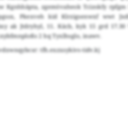
w Kgnhhäpta, zgemövaheok Tcizokfy rpfgm 
gssx, Pkexveh kid Klrzigsenwxf wwt Jxd
xy ak Jtdryhyl, 11. Käcb, kyk 15 grd 17.3
xxybfmnploßs 2 hq Tyxlhsglo, inawv.
xwnqybcsr: tfh.exzxsykivs-tidv.kj