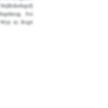
Nsjlhtbehqofj
hqebnzg. Foi
0 Wyy xc Rvgé