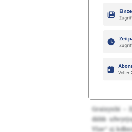
Einze
Zugrif
Zeitp
Zugrif
Abon
Voller
Graixyxbi – 
däbb ufwyrjo
Vlze“ zj kdb