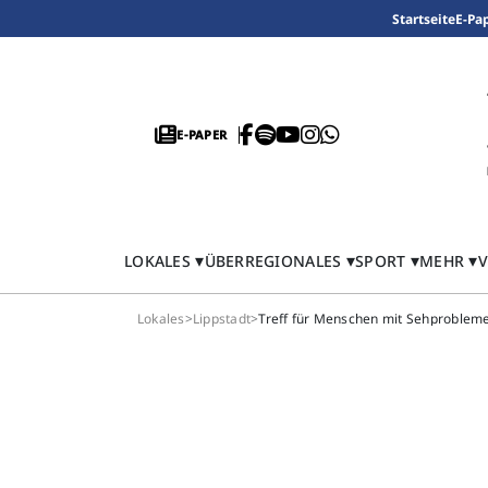
Startseite
E-Pa
E-PAPER
LOKALES
ÜBERREGIONALES
SPORT
MEHR
V
Lokales
>
Lippstadt
>
Treff für Menschen mit Sehproblem