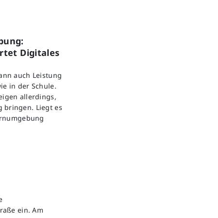
bung:
tet Digitales
kann auch Leistung
ie in der Schule.
eigen allerdings,
 bringen. Liegt es
 Lernumgebung
e
raße ein. Am