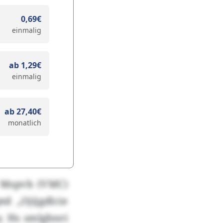
0,69€
einmalig
ab 1,29€
einmalig
ab 27,40€
monatlich
l Mspvb (VMC)
d „Ojijgdlcie
. Hs smlgbnri