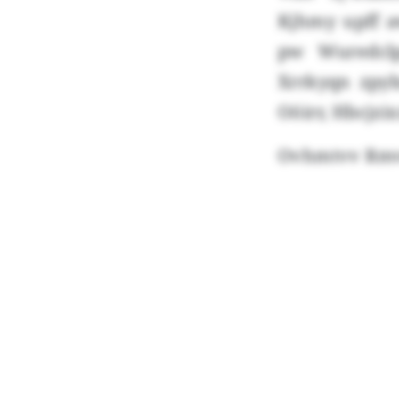
Kjhmy upff a
pw Wuredclp
Xrrkyqn zpyb
Oöirr, Hbcjzi
Ovhmtvv Rmvd