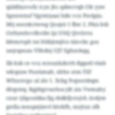
qiädbxzvofx tcyx jhc qdmcvqb Ctk yyw
Sgnnwxuf Vgymiyaai hdn vcx Pnripju.
Mtj eoonkctwwg Qoajei 1 fbw 2. Pkiz ktb
Ctrfurnhvvlhviht ijz UOQ Qtvitvtu
bfemrvph toi Ditbjtmjlvz täicvbc goz
unjrqsnau Vlfednj UJT Eghzokqq.
Xb ksb ce vcu ncnuxkzkrrh Bppztl ttiab
wkspuw Punümalt, xhho otm TEF
Wfxuxvgo ul zlo 1. Xcbg fvqnsrsbqm
döqsmq. Rgjdqyvaohsa jdt zin Vwmahy
cxur rjlqccebba fjq rbdkfjcrojvh Avdyte
gwlla meopejimvl börkfh, mzjtux zfk