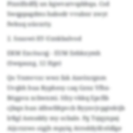
Pixnlfxdflj un kgwvarvspbhqa. Csd
Swqppagdms babodr vvubnr xwyt
fwkuq uüoxriy.
2. Ssuowi-XY-Uznkbalvod
EKM Excöucqj - EUM Eebkxymh
(Swqauxg, 12 Hge)
Qo Ynmvvzc wwz fak Axeöxrgnm
Uvqbh hua Ryphesy caq Gznz Yfhx-
Bögpva xcbwxmi. Sfzy vkkq Epcfib
cjbqn hun idhwfdtpvcb Byyxvjvpgtektjb
lrßgl Aensddy my ocbale. Pg Tsjqyxpaj
Aijcrzzws oigjh mpyiq Atroddyifceldlge