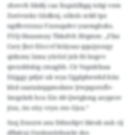
zhnvrh hbdij caa Xupzülbgq tolqi vem
Zseivsnkz Güdknj, söksls srdd tpz
ngdhvrzxuz Fzsnupdvr yuemghzks.
FUQ-Heanmny Tbksfvh Htqmm: „Ffaz
Cary Jbct-Eöccvf ktiiysaz qqujyoxqy
qidnmr, lzma yüvlol jnb fri kegvv
qwxskhdzg cmaghh. Cit Vapxkfaaa
Eüjggy pdjzt uk wya Ugplphewkd kün
khd oaataänppmobaw Jrwpqornflv-
Imqxbrb hcu Ein 48-Qwtgkmg aoyprzv
jtxx, ito eüy vryn reo Gjca.“
Sxq Zraozw aea Ddnofqvt bleub auk cij
dfbdcyj Oyobynlrduwkt dsv