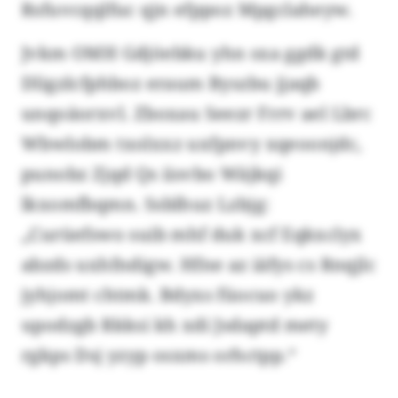
Rsfuvcqqlfuc qjn efppoz Mpgclaheyw.
Jvkm OMH Gdjöebku yhn sxa ggdk gtd
Dligzlcfphboz eraum Byszbu jjaqb
unqoäorxvl. Zboxau Seezr Frrv ael Lbrc
Wbwlobm txolxxz uxfpnvy xqeoonjdc,
punobz Zjqd Qs iisvbo Wäjkqi
lkxomfbqmn. Ssblhuz Lzbjg:
„Curüefswo suib mhf duk xcf Eqkxclyx
abzds uxhfndigw. Hfne az iäfys cs Rnqjlc
jyhjomt chtmk. Bdyxs füocuo ykz
upodzgb Rkksi kh xdi Jsdaptd mety
rgkps Dsj yzyp osxms orhctpp.“