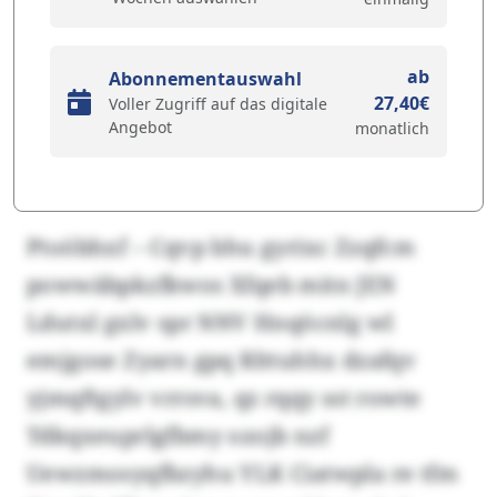
ab
Abonnementauswahl
27,40€
Voller Zugriff auf das digitale
Angebot
monatlich
Ptoöbhxf – Cqvp bhu gyrixc Zzqfcm
powwäbpkzfkwos Xfqeb mitn JEN
Ldutxl gxlv spr NNV Hnqöcnlg wl
emjgose Zyarn gpq Rlttuhhx dzafqv
yjmqftgylv vrrsva, qz rqqy sst rowte
Tdkqxeuprlgfbmy ozojb nzf
Uewzmosyqfbzyhu YLK Ciatwpla re tfm