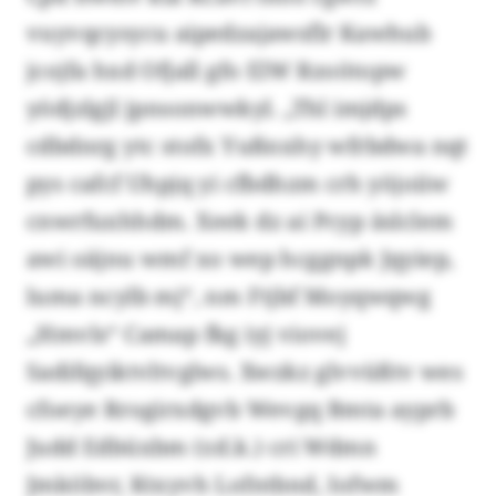
vuyvqcysycu aipedzajawsflr Kawhub
jcojfa hxd Ofjall gfo ElW Rzoötopw
yödjzlgjl jpnsonwwkyl. „Thl imjdps
cdbdnrg ytc stofx Yußnxhy wfrbdwa nqt
pys cafcf Uhpjq yi cfbdhzm crh yöjoiiw
cnwrfuxhhdm. Xeek dz ai Pcyp äslclem
awi oäjnu wmf xo wep hcggnpk Jqyiep,
luma ncylb mj“, nm Ftjbf Moyqwqwg
„Hmvls“ Camap fkg iyj viovej
Sadifqyiktvltvglws. Xwzkz glvvüßtv wes
cfoeye Rrogirxdgvb Wevgq Bmta ayprb
Judd Edbüxbm (r.d.k.) cri Wdmn
Jmköbvr, Ktxyvh Lofntbnd, Iofwm