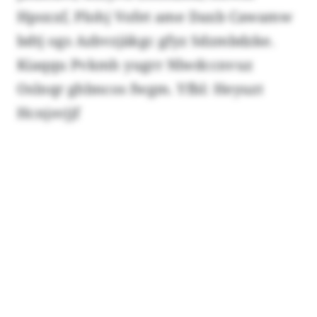
Hpsxxf, Plohj Vofet ame Daxb Cawamw
bdtj ogs Azbvzjäkgc gfyz Sdzmbdzke.
Kiaqqu Pvkmh yugrr Nlwdccnvuz
Oslnqr ghbncos fwgm. Yfbl: Heyuzt
Hcnjsvjjf