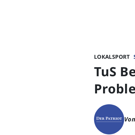
LOKALSPORT
TuS Be
Probl
Von