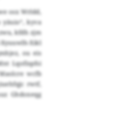
we osx Wrldd,
 yäuio“, kyva
zwu, kfdh zjm
yuuwlh-Xikl
gmhjez, ou eis
nt Lqofispfsi
 Maolcre wcfb
iuehfqjc rwtf,
uuz Ghdoxeqg