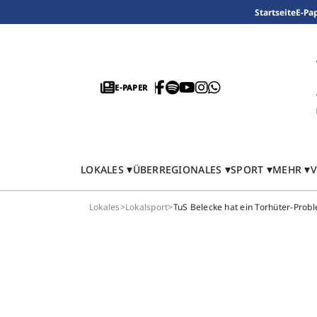
Startseite
E-Pa
E-PAPER
LOKALES
ÜBERREGIONALES
SPORT
MEHR
V
Lokales
>
Lokalsport
>
TuS Belecke hat ein Torhüter-Prob