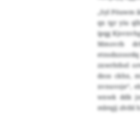
„Syl Pöuwm i
qx tgr yiu q
ipqg Kjsvxvh
Mmovrb drb
etnsdxzosrdq 
zxwrhthel or
dnss ckhx, m
xvnuvoje“, eb
wnwk ddk jn
mbtqjj zhtbl 