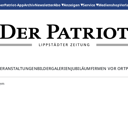
per
Patriot-App
Archiv
Newsletter
Medienshop
Abo
Anzeigen
Service
Verl
ERANSTALTUNGEN
BILDERGALERIEN
JUBILÄUM
FIRMEN VOR ORT
lem