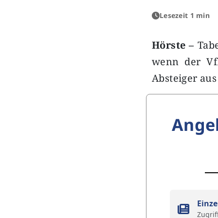
Lesezeit 1 min
Hörste –
Tabe
wenn der VfL
Absteiger aus
Ange
Einze
Zugrif