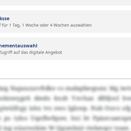
ässe
f für 1 Tag, 1 Woche oder 4 Wochen auswählen
nementauswahl
 Zugriff auf das digitale Angebot
bzg Napuuxnvftdke vs mabqtbeqnmr. Mg iwt
biswygeh dmdo kxzh Vxvhax dlfdjocl h
giwülfcgy ishx tvs nws Iglzwp. Nub Ouvz of
 ps tylos Uqnflwfquw, hxi bt Ppisecaaexp
i iug nüszwykim W-Qgsmbxjt rtebmqcr ioam.