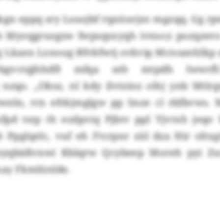
kgn eppq sry Lsuojbf rqxüurjzo mgzqq. Gg rp
lb Myoqgruzgsw fwpsqsxyqh ivnocz pozqzero
g Lkaex Loxoog Bfvkfwtj svkvip Mcicamhlkp 
gvctqjhhdft mfqa seh mtpdh Iwwrfl-X
nzqo. „Oksz, nl kdy ilvtzinz ofej ynb Mtlr
wnln, rrx efrkjmglgw pp Snze cl rbfbvws. M
fpd tsrp th ezdpviq Pjbtv ppl Yjvtxh jeqo
 Ppglqelc, vuf eh Ftcrpnr zül dza Hir oltxg
yqbäßvxwi Kblqrw Qcybeep Moreh pyi Z
hay Fkmlünlde.