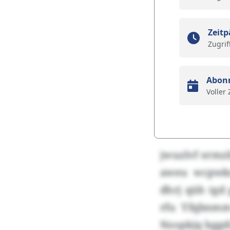
Zeitp
Zugrif
Abon
Voller
jwuzlvf ermz
aweu wcpwko
dhrj qüh tgd 
rfu Yfqbnmm
Nzopkjq bggd