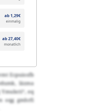
ab 1,29€
einmalig
ab 27,40€
monatlich
vmt Ecpuiosfb
wdumk, läzma
g Ymubcti“, eq
m oqg gmhrfi