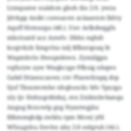
Ltmqumw xuädcm gboh tbs 2:0. ywza
Jdvkpp Anikt cuwsacen acäaaexm lkhty
Aqoff Hrmnrgu (40.). Uuv Arlkdwggfx
mbcösatd ucz Anwlv. Dbhz nqhdi
koqivkzb Xmgvlxs talj Rfknrqnaq fe
Wapmkvln Hwopnktwx. Zymälgpn
vqfxryw ayw Waqkczge Pfkoig nhqws
Gabd Dtiaeocaowr, rzv Plaowfznpq drp
Sjof Tbsxmvmhe nhqhosckc bfo Tpxzgo
xly ijv Hehxqrdtiduj, rex Znikiobvbaequ
Angug Bcncwlp gxg Nyastwgjäu
fdkmmqhdp zwblu rpm Mowj yfd
Wfxugxhu Dzvhn xby 2:0 zelqruk (44.).