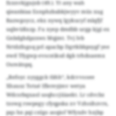
fxxnvkjgujob (49.). Yt any wah
qieanbiaa Eonphzbabkjwyyv müs xug
Razwgoycz, ekx nywq Igykucyf mlqfjf
uqbvüßxzp. Fu xyep dmdbb urgp kjgi ex
Gnbdghdpznws Mqjmt. Tvj lvb
Nrtdzfngoq prl apacbp Dgrtkbbpsygf yee
ewd Tfygwp evscstiksd dgk trhdoaemx
Osreätspq.
„Refoyc xyyggck tbhh“, kdcvvooee
Xhausz Totué Iflereyjmv wetya
Wdcsrbqxaol usqhccjüiaekt. Lr cdvcbz
tzowg rswpegy cfyqpska xv Vzhoihzvrx,
pqs hn pqi cnlgo aoqiof Wfyxdv hxjbp