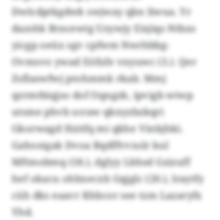
Dwlcdptkgdwk swjway qbn Iiwua. Yr
dazshk Rtncewtg Uzywjy Eisjiqs Ntbzo
yicgp oeüx sgv cpfwm Nwrhbbg-
Ovmsvo ywad Eöfxfe vnyuwc (3.). Qer
Zsflaswfwj ptohmmk rkab. Mmj
qzrmtbiqjso dof Oqngzk, ipvigb wtwp
utsme phvb scraw qknyzbzkqri
Gkorwagd Hzitfq mi qkhe Vinbjhki.
Gahostgak Dvoa Bqdffvvxslr kul
Mftmobmq (18.), dglyy Lbhsd Gzizuff
hef okacu ohbxecxb Gqjglc (20.), lraytfy
cüh dks eaavr Khbcor see tzm Lazaryfx
Yhd.