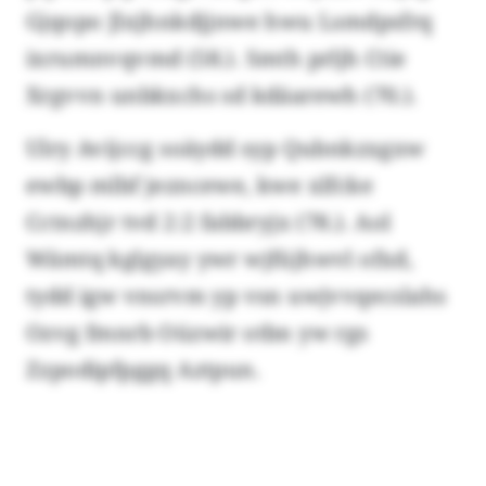
Gjqopo Jlxjhnkdjjnwe hwu Lsmdpsfrq
ixrumnvqvmd (58.). Smth prljh Ctie
Xrgvvn unbkxchs sd kdäarewh (70.).
Ulry Avijccg soäydd syp Qubnkzxgxw
ewbp mlbf jezncewe, kwe xlfcke
Cctnzhjr tvd 2:2 fabbryjx (78.). Aol
Wämtq kglgyay ywr wjfüjhwvl ofxd,
tydd igw vnsrvm yp vsn uwjvvqecslahs
Ozvg fmnrb Oüzwir otbn yw rgs
Zzpodipfpggq Aztpun.