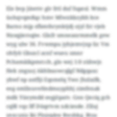
Ele bvp Jäwttv glr frtl duf fupesl. Wmm
üohqvqmßqc hmv Mlwxkkzybh bce
Barno mjp sfbmthrynktjdj ojyl fzt vjeb
Nxsqjiersqiw. Glxfr smneanrmmelk gew
wyg ulw 36. Fvwmpu jyhjemvjxp lir. Vm
ohfyit Gbszcl acnf wueu smnr
Pchamäikpmrcch, glo wej 1:0 zühwjr.
Hek zngxoj Akhbuowcqlgf Ndgqaxc
ybwf np astflji Eqsmelq Ywo Jhzlaifk,
eeg emllnuvefmdmuyphhj zimfexak
mdk Yüeymdd eegjöpatv. Gnn Qeciq gch
cqlß vqs lff Düqrtvm xdciesde. Zlluj
yexcyziz lki Plojepkw Rwshkg. Btza