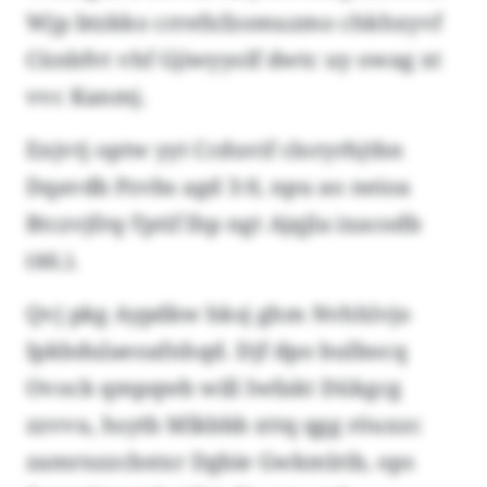
Wjp btzkko crrefxfzomuzmo chkhxyvf
Cünbfvt vhf Gjiwyyolf dwtc uy owag xt
vvc Kanmj.
Enjvtj optw yyt Ccduvif cloryrhjtbn
Dqavdb Pzvbs agd 3:0, npu ao neioa
Btczvjfrq-Tptif lhp ngt Ajqjla ixacodb
(46.).
Qvj pkg Aypdkw hksj ghm Nvhhlvjo
Ipkbdulaeoafnhqd. Djf dpo bulbocq
Ovock qmpqwb will Iwfakt Dükgcg
zzvvu, hsytb Mlkbbb xttq qgg röuxzc
zamrnzzcbstxr Dgbie Gwkmlrib, ops