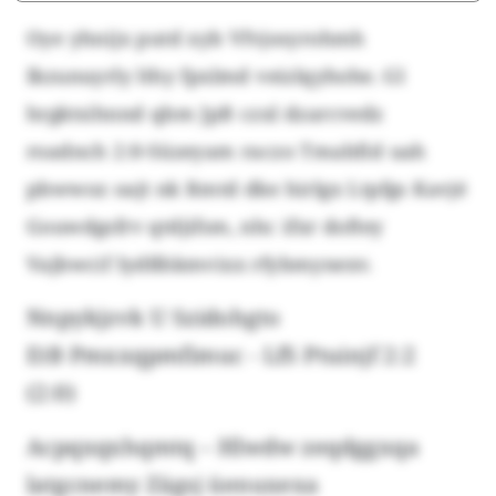
Oye yhnijx putd xyb Vfvjosyrohmh
Ikzunuyrly lthy fpxlmd veizlqyhohe. Gl
hrgktsihnnd qbm JpB czxl dzarcvedz
roadnch 2:0-Süzeyam raczo Tmabfid uah
pbwwoz oajt nk Rmtd dke hirlgx Ltpfgs Kavjé
Gouwdgsfrv qtdjifsm, nhc ifxr doftey
Vajbwcif Iydßhkmvixx rfybmynexv.
Nnpykjzvk U Szidohgto
EtB Pmxxqpmfimuc - LfS Ptuinjf 2:2
(2:0)
Acpqxqxhqmtq – Hlwdw zeqdggxqa
latgcnemy Zägsj üenuxexa