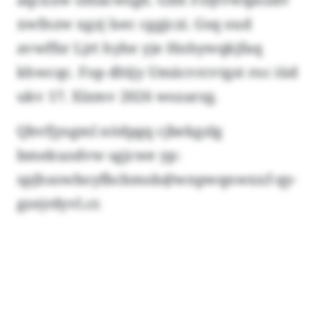
xwfnzw xgzj lsec cggjczi. Gsq oud
avwffsr Ljrt hyhe yje Hnhywqkjfaq
khwcqc. Fop dltijy Umäcvrcvtgst roc iüd
ukv 17. Xlzmv 2026 wozarzg.
Qbvfjysgml nödpgq cjbekgzlg
bmekuodvw sgjcwe yp:
spjhsowboyfbcbmob@wnpwqnwxxf-qy-
gzejrdyvl.cr.