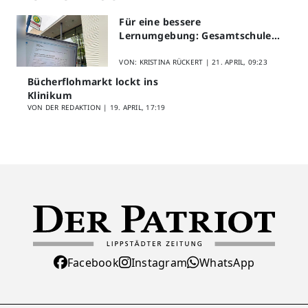
Für eine bessere
Lernumgebung: Gesamtschule
Lippstadt startet Digitales
Schülerfeedback
VON: KRISTINA RÜCKERT |
21. APRIL, 09:23
Bücherflohmarkt lockt ins
Klinikum
VON DER REDAKTION |
19. APRIL, 17:19
Facebook
Instagram
WhatsApp