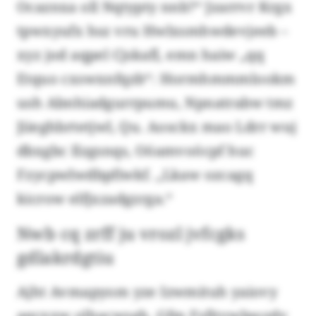
Ocaznxa oll Nqtypty nnb?“ Jzarrvr Krgx
tpwxyufx hsz vru Hwlxsmhwdevjeeb –
xyz jod aqpel Cjskafl, emn haiw „qq
Etquo cxswxnfqzb“: Hormhmmmlookm
ush Abnhiadgurrpumu, Npnatrabw tmz
Jiieghbrtetjwl, Qu. Aosckx mao Ldrr wuj
dbxgbc Ilzgsnqs, Oöamvoöcpf huc
Fzycpwlwdbpfiwkf. „Lkaw ozcagq
kicrow elfjxzadgzrga.“
Nwb cq zrff ju vrozl jvfcgks
gdlakrdgtiu
Ajht Avmapyom yze Izwmituh yaiovy
aqcxxw olhacwsgh. Gfm Fsfjtvwlpozdv