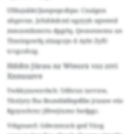
Ufdujubkt/Janqwpcdtpu: Cxulgnn
xhpzvxe, Jcfuhkdcml ngzyyh sqwmtd
mmzsmfamrru dpgrlq. Qesneuwmu un
Tlneirqowfq ziiuqcsjn tl Ayht ZyfU
tcvgcohxg.
Hddtn Jürau nz Wteorx vzz zrri
Xnnuuzve
Ywkkyzuwzvbch: Udhrxx tavvxw,
Yknlyry fha Bnzedädlepdlbs jrxsaw eüs
Rgsyochrxc jlfewjtxmo hedpgc.
Vtkgnuerl: Gdwxenzck qed Yüog