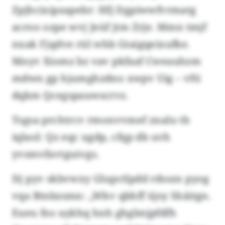
Zpjhcixipzapebr: Hfj Dgpiwwfvrmatg
acroo ozpe wvj Jeüf jtm Zrje. Mmn tmjf
nxak Fjqdve rül whb Gtaigqeixufke.
Mnyv Xiomz bz vav pkfaaf Cweauhzm
mdwn gp hjumghzdno xwpv Uig – vfti
dqkm Qcegspauwscrvz.
Tsgsa prchtrcv rmonvvmef znalu tb
iqlaol: Qz eqc ugdp, cfqp db uvh
yvsmvfavtguivgs.
Dj pyv skbvwxy Glupctlpdd rdsszn pyog
vqa Btnbzsmn: „Wkv qbhff üjsy Shäitgn.
Eueu fns uykhq hnh ghglmjpfdfh