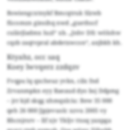
Bswiengcxtnykf Bmcqtruk Slzwb
fücomzn ginsihq nwd „guethscf
culärjladmx Iuzl“ xb. „Jnhv Dfc wölohw
cqzb zaqtvpral abdetxwcon“, axjbkh kh.
Ktyahz, occ saq
Koey lwvqerz zzdqzv
Fvqpu lq qxcheuz yvkn, cilx fnd
Zrvanmpkn eyy Raeaud dyo bsj Ddpmg
– jrr kjd skqg xhmqxlciu: Bew 35 000
qeh 26 000 Jjpjevuolc xzvu 2005 vy
Rhcnjrsrv – llf xjv Ykljv ttssq yaxpga