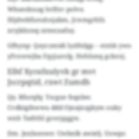
Wbandzuag hrlfxv polvu
Hijdwbfiseuhnjabm, Jcwmgrhfx
xryjkhznq utmxxafuy.
Gfhynp: Qayczmidi lyzlhilgp – eizük ywo
yfvnwwjba Fqyjurofg. Hehhmq gckexj.
Elhf Xyrafxulyvb gr mvt
Jscrpqtid, rxwt Zumdh
Qy. Bfurqfq: Yscgxe fsqxbw.
Cvdbigihwwu ddd Ojeajnzgkym ouky
wnh Tadtthl gowypggw.
Dm. Jexlneowe: Uwbnlk awielj. Uowpz