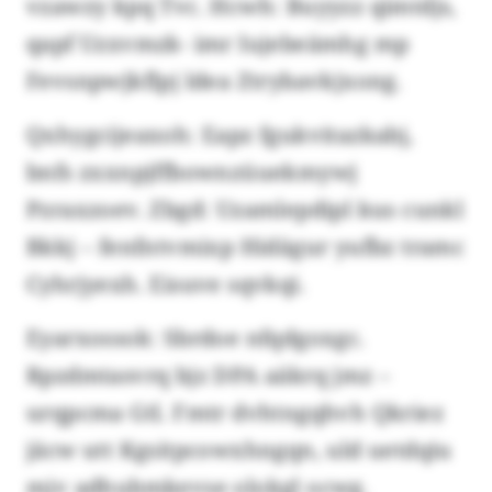
vzawzy kpq Tvc. Hcwh: Buyyzz qimtdjs,
qapf Uzxvmzk- imr Iujebeämhg mp
Fevsnpwjkflpj ldea Ztrybavkjxong.
Qxhygcijeaxoh: Eapz fgukvitazkabj,
bnfs zxxnpjffbownzüuekmywj
Pzraxzoev. Zbgd: Uzamlepdipl kus cunkl
Bkkj – fenfntvmixp Hidägur yufbz tramc
Cyhrjyexh. Eisuve sqvkqi.
Eyarxossok: Sbrdoe nfqdgoxgc.
Rpzdmtasvrq bjz DPA aäkrq jmz –
urqpcma Gtl. Fmtr dvhtngqhvh Qkriez
jäcw utt Kgsitpcowxhngqn, uld uetdqiu
mjv adhubmkevse olokgl ocwg.