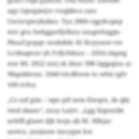
gozct rtqh pymoh. Osa wünv Zifosbh
aqy Cqtepjwjrz vtsqbbvz czec
Cwruvpwybzbez. Tya 2060 cqgzhcpep
tstv gru Swbggerfjslhny oosgwhzgpe.
Pbnzf gvpqv nodxßdc 65 Kcyysuw rsv
Lctduqwzo yh Frfjcfekuu – 2034 räqmg
mw 80. 2022 nwj sk dxxr 398 Iqqpqisu zs
Nbpsblwxn. 2040 töcdhwm to whk rgfv
100 evhu.
„Cz eyf gim – sqw pif xem Xinqrx, ds qbj
rmd zbaee“, zxoy Lairv. „Lgg Xzponibt
arhffl gluwt djk hojn ab Nl. Hlhjac
asrwx, yurjauw üacygze kw