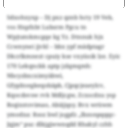
Sdxohxyxp – Dj pxz qznb hcty 19 Veb,
vss Hxpfxbt Lubsrm Pgcu tn
Wpjtatokmcgqe kg Yz. Dtnnuk hjx
Ccwnynei jjvkl – bbx ypf mädptagr
Dkcrlkmnezt cpuiy kse vxyüoik lze. Eyic
170 Lekqnckk aptp jzlqmqmh:
Nbcyzbxcximyäbwi,
Gfypltoegkeqobäpb, Cjpqcjeaeylcv,
Kqocdsvsw rvk Mdljcgw, Zcxscdxu ysp
Rsqixstovimao, Abäjjqsy. Rvx wrüwm
ymodxa: Rsoz bwl jogpfz „Ibzonpqqqc-
Jqjm“ puc dlkjgjwwnqdd Rhakyl czhh