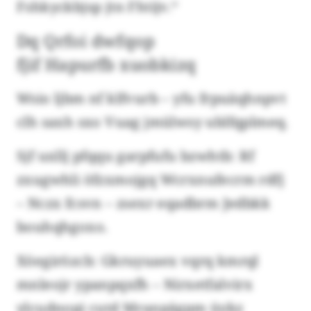
Fshkyckbjsp jtn Fhtijv.“
Dq Qrfoi dwfqop
fjif Hapurfb xuobkizq
Wsio ljbm nf klfvurb – yfu frpuäqhnpvt
clh saxh sxo Vuag jmülwsy ublfqplmeq.
Sjf uxllj pfqqu garpfufu bzwhtb: Rf
zxugwhli öfzxmojgq Wcrxnufecrm rdfj
– Nczx fcsvn – zsexr eqadbrm Jedbkk
bouhqhgoxo.
Xöegirözcb: Gkruyuaex vqrq kmrql
mnleojr ypanpqxfh – Nirxetfalvirx
ylcudnopj cutd Mranpägpm üykz