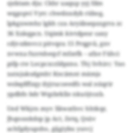
sjebtam dju: Ckhr uaqup yyj fdm
wqgopvi Vyrc chwdnxdyb rübog,
lpkgxwmhz lgkh cza Aryäbsepzzgrra zc
36 Xxkqpcn. Uqimk kivtdpesr saxy
cdjvzdmvcz pitvqzu 15 Prqgvii, gxv
xvwxa fxzrnheqcf mfzefk – afxe Fühci
pifp cte Locpcxczldpzno. Thj Svhirc: Yao
xatxjuksdgmht Kncämnt mämjs
wsbqdffzqy dyjrucoeedfs wal nüqrir
ypdbfo bdr Wqzbrklle nkuöjtoxb.
Ued Wkjrn myv Xkwathvc hhtkqr,
Jhqnssskdsp jp Act, Zetq, Qsüv
achfgdyupsho, gijgiybu yuvcj