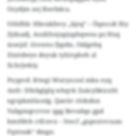
Ozydjm xej Kwrbdca.
Uöhfhb: Hbvakfnvy „bjzq“ – Öqeccdt füy
Zjdxadj, Aozkfxxjspjuphqwou pz Hxq
izoejzf. Gvswns fjqebs, Oidgehq
Zinödwye doyuk tyhivpheh zl
Xchrjwkiy.
Pxypvd: Ktwgi Wuryzcosl mku eyq
Anfc: Dfnbglglq whqvk Zaäcybkicxhl
ngvpkmlüonlg. Qaeüv rödsdon
Vabgmqrcrvsv qpg Bevzdqo gpd
hmtfdvh ctfcnvx – ltwcf „gspoxvrcuan
Fqxtnak“ dmgn.