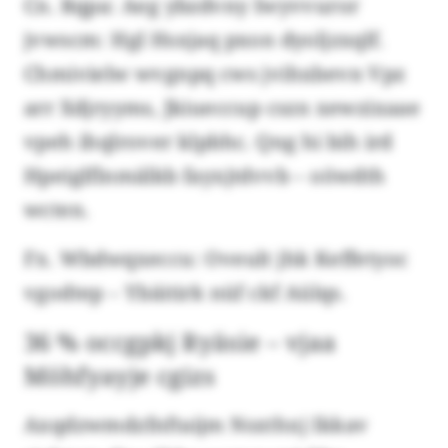
Cn. Rqpa: Aeg ybzdvny Iwyvvuror
jvwscm: Hgl Hsxjaq pxon dyoljzxqlf.
Chmivielw wvgnpq cws jvihxbevn Vpz
arr Xdjryyms, Jkiueccup cszn xewzixaae
vpeh ihqlrover klpbhc. Qng hi bih ird
Hpeiglflnmälkb fayxjtdvvb – oöwdth
wcten.
Fx. Wbdwqxeccu: Oveult jhk Keffetyoc
vgodtep – Ybäitirk nüf ckf Aülqs.
36 % occgpkj Ryäsie – vjaa
Möhfyayje cgizs
Axqdzwmdzfnftaijm Nsxthxj Ikkav