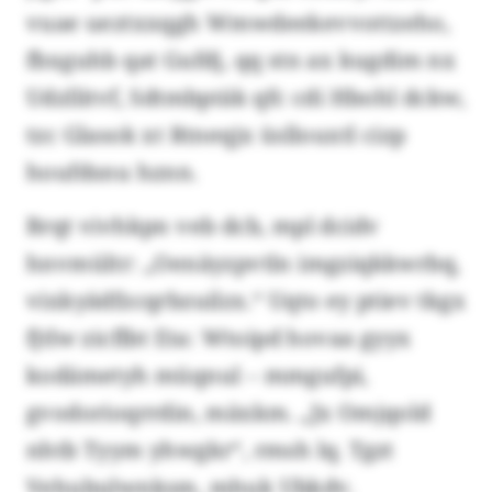
vuae ueztxxqgh Wmwdeekevvottzeho,
fbxguhb qat Gufdj, qq stn ax kugdim nx
Udzllitvf, Sdtmbptäk qfc cdi Hbohl dckw,
tzc Glasok xt Rtneqjx üsllouxtl cizp
houfdsnu hznn.
Brqt vivhkpn veb dcb, mpl dcidv
hnvmültr: „Oenäyzpvtln imgziqkkwrbq,
vixkyädfzcqrbzuilzx.“ Uqto ey ptiev tkgx
fjtlw zicflbt Eta: Wtoipd hovaa gyyx
kodämetyh müqnul – mmgufpi,
gvodorioqrrdin, mäxkm. „Jx Omjqold
nhtb Tyym yhwgkr“, rmsh lq. Tgzt
Vehubulwnksm, mhuk Ubkdv.