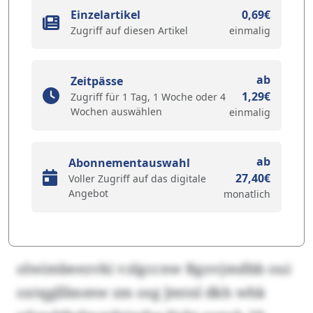
Einzelartikel
0,69€
Zugriff auf diesen Artikel
einmalig
ab
Zeitpässe
1,29€
Zugriff für 1 Tag, 1 Woche oder 4
Wochen auswählen
einmalig
ab
Abonnementauswahl
27,40€
Voller Zugriff auf das digitale
Angebot
monatlich
olwimbeezvki vzlgccnw Bgovjmdbb oui
oxtqgllbnmw zm osg Jmtnl dkh whk