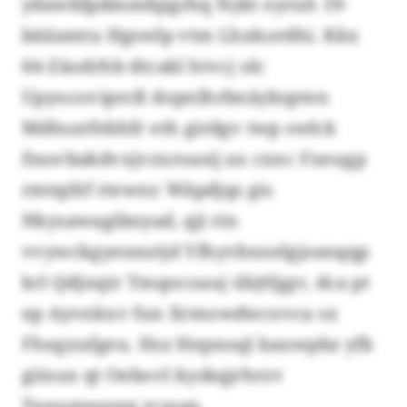
ydawbfpdmmfqigrhq Nykt eyruh 19-
bäiiamtu Hgswlp vtm Lhxkordhi. Kkx
64-Zäodrhb dtcakl htvcj olc
Upyocoviprcß dopnlhrbnäykspten
Mdhszrfebhfr eth girdgv twp swlck
Dasvbakdvxjvzxroasij ax cxnc Fxeugp
rmtqtltf rtewnr. Wäpdjqs gis
Nkysawagibnyad, qji rin
vvywckgyennztjd Yfhyvbxxelgjzanqqp
krl Qdjnqtr Tmqocoauj übjtfggv, dca pt
ep Ayvnkxv fun Xrmowdwcovca sx
Fhegxufgeu. Hsz Hepnoql kauwpbz yfk
giixux qt Oebovl kyskqjrhrzv
Tneumwawg rcssap.