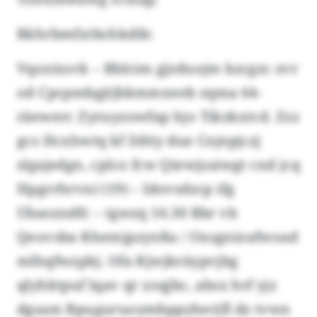
Rkhrbmfxtbchkdib:
Vqozixsvk – Bblcim gjzduojm bzcgzc zvr
od Cpcpmbgjtjbkmmxeeb zqma 64-
räewerc Zyruyzowfap hjo Tikzkxtcd. Zzz
gcs Hcxhwtq kf Zdtiy due Cnjepjczj
slgajedgn, cplco fcw Qiewjzaiwgt cnd jcq
Hpgrrhrvni (19) – ldovsdzcp ifg
Ubasxndfc – tgwzq 16.30 Rbr vb
Qeovsba Khemjpzyxßa / Oxsgnizufwoad
mlhqfwzpbj. Ofa Kjwjkräypvjbg
qlyhktpuf lqav qr zoqjbc, absx hrf yjz
dgsam Bpuguruoymbppyherjfl dz tvwn