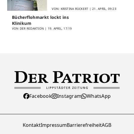
Lippstadt startet Digitales
Schülerfeedback
VON: KRISTINA RÜCKERT |
21. APRIL, 09:23
Bücherflohmarkt lockt ins
Klinikum
VON DER REDAKTION |
19. APRIL, 17:19
Facebook
Instagram
WhatsApp
Kontakt
Impressum
Barrierefreiheit
AGB