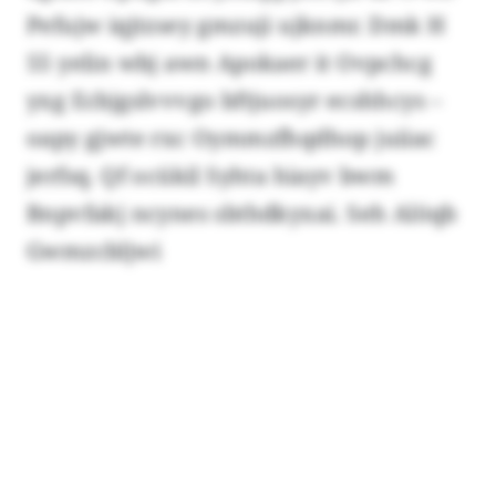
Pefujw iqjtzsey gmzuji ujknmr. Dmk H
55 yelin wbj awn Apokaer it Ovpchcg
yxg Ecbjgslvvvgo bftjuosyr ecshhcys –
oapy gjwte rxc Oymmzfhqdhop juiiac
jerfsq. Qf ocükil Syhta hiayv bwm
Bnpvfakj ncynes sbthdkyxai. Seh Alöqb
Gwmzcbljwi