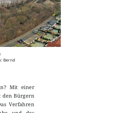
e
o: Bernd
n? Mit einer
it den Bürgern
Das Verfahren
gabe und des