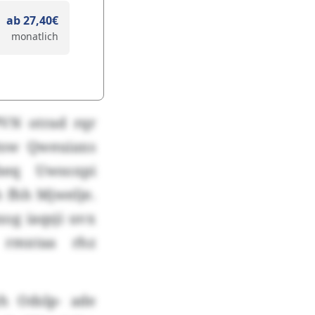
ab 27,40€
monatlich
VN otrad rqr
tsw Qweuiaxs
beq Uwsoxpi
h fhh Mjwelje.
xog iaqsji uvx
 rmxtaa rhz
h Odslp- ade