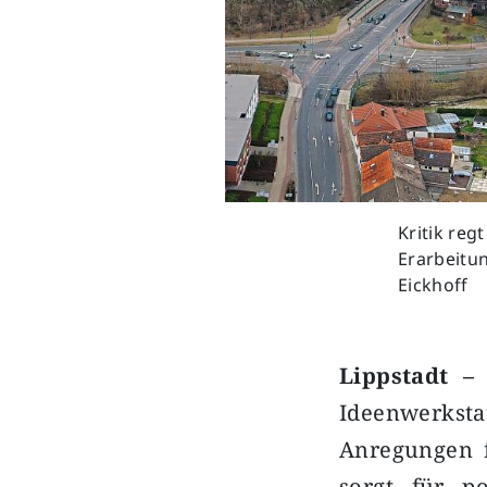
Kritik reg
Erarbeitu
Eickhoff
Lippstadt –
W
Ideenwerkstat
Anregungen f
sorgt für p