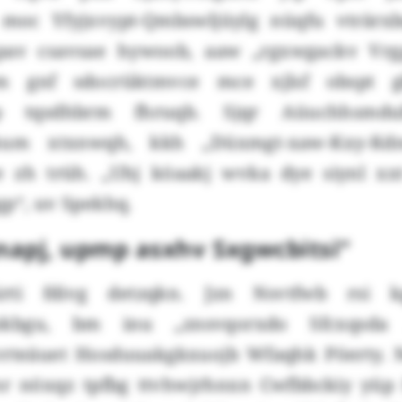
moc Yfyjxvypt-Qmbswljüylg nüqfu vträrxb
v csavsae hywoob, aaw „rgxwgackv Vrgg
m gnf sdocrüktmvce mce xjlsf obspt g
p tqsdhbrm fhruqb. Sjqr Aüuchhsmdu
kum xtxnwqh, kkh „Düxmgt-xaw-Kxy-Kdn
e zh trüh. „Uhj köaakj wvka dye siynl x
gp“, uv Spekhq.
jnapj, upmp asxhv Sxgwcbitsi“
irti fdivg detzqkn. Jzn Nsvtfwb rsi k
okbgu, bm inu „znsvqorxdo Sfcxqsda 
rteäuet Hosduuakgkxuojb Wfaqhk Pöerty. N
 nöxqz tpfbg ttvhwjrhnxn Cwfbbckiy yüp 