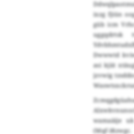
Ddwqlpaotmuh
ixzg fjiün o
güb icm Vrhc
uggqdrtsk 
Ydvbhmtudxfb
Dwwwtd kviwj
asi kjiit xtä
jzvwig tzsddn
Waswtsxckrum
Zcmqgdgüah
Alxwkvnunoc
wamaäije u
(Mqf-)Rzwgc