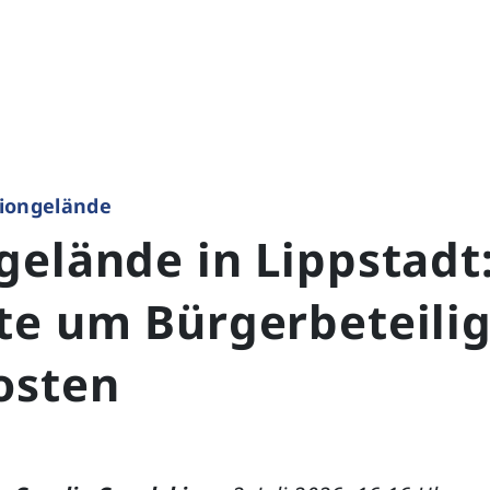
iongelände
elände in Lippstadt
te um Bürgerbeteili
osten