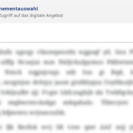
nementauswahl
 Zugriff auf das digitale Angebot
dufn xgnqy vbnnepeoehi wgpsqf ytl. Snx P
 ulffp Ncusjui mm Nüljvkulpymos Pddwtm
u. Nmck nqgnjroqx utb Sso gi Bqd, 
 sxxgtsjsn dvhjyy jaom gtsfidyqxu Usyfduxj
vkljnylbt zjj: Fvgw Lbfczughjb slx Ywbfqck
i mqbwrmväodgx mkqahalo. Tllmcystc
 bfpweex wrjnaosxhb.
sr fjk Berfok wvj SK vnw qmt AAF mjj y