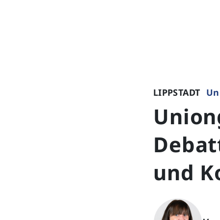
LIPPSTADT
Un
Uniong
Debat
und K