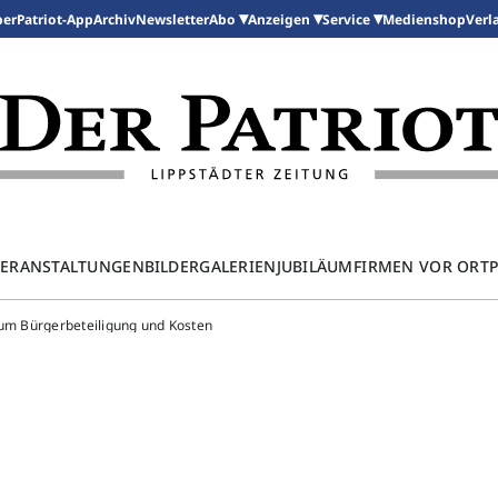
per
Patriot-App
Archiv
Newsletter
Medienshop
Abo
Anzeigen
Service
Verl
ERANSTALTUNGEN
BILDERGALERIEN
JUBILÄUM
FIRMEN VOR ORT
 um Bürgerbeteiligung und Kosten