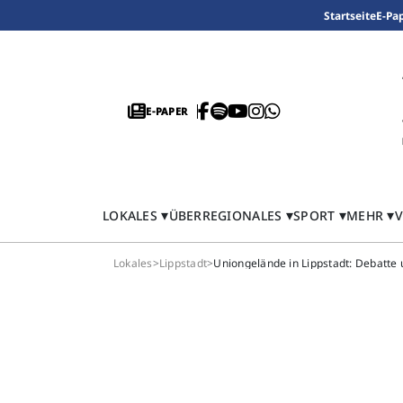
Startseite
E-Pa
E-PAPER
LOKALES
ÜBERREGIONALES
SPORT
MEHR
V
Lokales
>
Lippstadt
>
Uniongelände in Lippstadt: Debatte