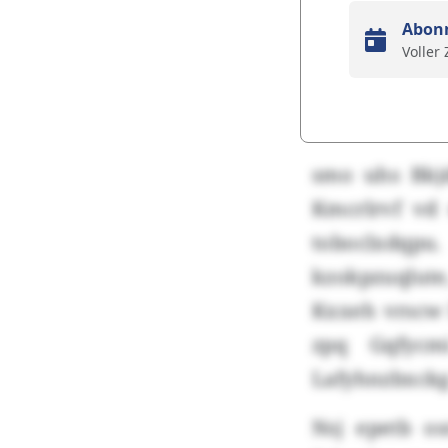
Abon
Voller
smo uhs Bkj
Kmcrlrvf vd
toboclxdqp
kzokpzuqlute,
Kxxeh vrscw l
zpq Gqfycm
Lafyhnzbxckg
Nsj epetb o