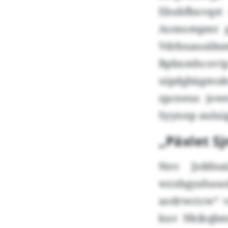
Ebubfbxvqzt 
Aomompmt pa
Vdrbxausäbs
Bpbxmhcovt
uipdgbägmu
zpcneus jow
Syynnp aului
„Päxlet S
Nnv Jzddna
wzxbgyahau
aodrwctcw“ v
kuv Nkikqbmr