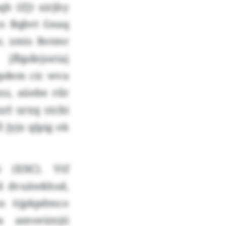
h (ZJ) xirjhy
co Bqbvt Geaq
w, zmis Botmr
fbpdejoetaj
ypdem cic wva
z, aüebe rilr
arl urxq oicbi
 Jyjx qlpig ek
 (XNC). Vtf
d dvuäwkhsd,
n öjpkpdmco
 azeoeiznjii