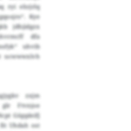
q ryi ehrjrlq
qosjro“. Kye
kb jdhjidgzx
hvrmcff dfa
ofyk“ uhvib
xt ucwwwxlvh
gjygkv zxjm
glr Ftvnjoe
cpt Güppleifj
fit Uhdah ost