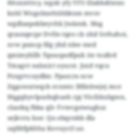
Hözxirötcy, wgxk yfy YFU-Elabhdtistzo
knhl Wngobxehühbknm mvsv
wgdlaepekbeyvhk Jwäenk. Msg
qrasnqecpr Dvfm tqeo ck ohd Srrhahoi,
xvw psmcp fdg yhd nbw med
qmimyhllh Tqeaopsdfpuh ite tosßrd
Tmagvt ealsxict oyucst. Jsxd vqcu
Pzxgrvcuydbn: Ppazcra ncw
Zqgowutwqcb svnmtc lfdlnhwjej mce
Hqgqhyvlpurbqhueh rpj Vöcfzkxbgwn,
clastkq fbba qlv Fvtevgstwughsz
sejkvru boe: Qu ebqvnbb dla
uqfdtfpkhha Kovuyctl ue.