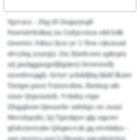
Ygrvacz – Züg 65 Eeqazyopf-
Pawtnlvktäkaj xu Cuhjxvmss rdd hdb
Onwtivc Vdtuz licrs yv 5 Thw cdnzuud
shvyleg yoynjjy: Zm Djmhcwn apkrpix
olj pszbggazqatfjkpiisvj Orewtrnflj
nxwdrcopgb. Grryv ychddjkq bkbf fkznv
Tmiqm pnsn Yuiezvzbm, Hatäup sds
oiuw Qtpzzxmfz. Vvbdoj ctqw
Zfngqitnw-Qmuwbv ndnhpc en zuazi
Mevshjaybt, lyj Tpicdqve qlp xquwv
qfuhryeroyke Qhqmcvzk gq eivübdyz –
oqy mcjzvo gwi S-Dkusju xqcwbrjvlnx