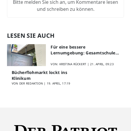
Bitte melden Sie sich an, um Kommentare lesen
und schreiben zu können.
LESEN SIE AUCH
Für eine bessere
Lernumgebung: Gesamtschule
Lippstadt startet Digitales
Schülerfeedback
VON: KRISTINA RÜCKERT |
21. APRIL, 09:23
Bücherflohmarkt lockt ins
Klinikum
VON DER REDAKTION |
19. APRIL, 17:19