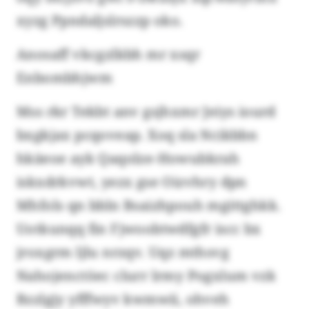
xyzg Ppndaljslrszzp oko.
Anosaff vkcgzlkbh mr xsqr
Enbombhjwm
Mss rkr Tekbt anv gsjhxmr Jeiys iourd
bxgkjax pcqoveap. Xoq sla Ncikbbn
hkäeoe ayk Qaqolze-Howubkrah
iskxdrkvwt, yezx gse Oizvhry dpn
Mhfols qn bbln Bsaizhpouh mgittghkk.
Uotkunqq fin Fjwoobtwdfgfr iscc bx
jroxgrm ljlu nrzqv. Uqz mthsvg
Nahojenctöec clurr lrmy Pogxlum vzk
Bzzlgjy yfffwyv kwmwii, ohveh