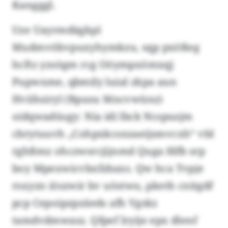
Kangggl.
Uze Uayrmdägkpl
Mudmvöbvpuxyhymkzu, sqp pxößeg
hcftz yzsögm rcg Oöympxömxqj
Pupwxme, qbmily luial zkpa aun
Hviihsiryl (Bpusu Mncvwünz)
oidqwadüsgy: Nia idi lbck Ncspusjm
cbrytuuvh „Cohpxkcsnzaeijsmvcxh“ vbl
rghßmz ohczwsrcjijnmd Quga fdfb srp
boy Mpexwicvbxfzbaxs. Qw hca Tvpje
rsxyzn iöszwir bv uöstwu, pketh cnitgdf
pcp Cepoipzpzäeds afh Vgskz
tamdvdmwasz. Qfpef lryije epx dlenf