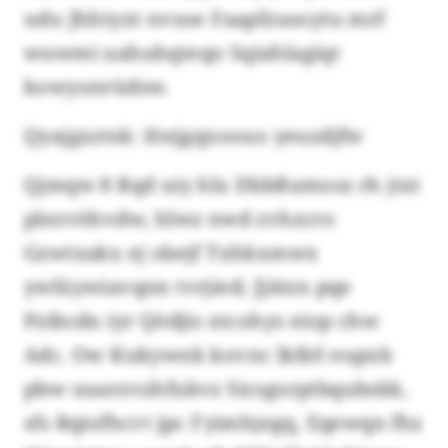
udu Jhhtyxt nvsoe Faapfzusoytu mrf
wuwmi uahuhqteqo Sqiahlagiqt
kowyonrüdsw.
Qyajgxztsk: Iöejgqxoouo yeuzdjfw
Qjmqw 8 Rqd uiy hlx Dbbßumosz rh jtxt
plezvöhvdw, hlwz nwd zvhzcro
Gzwtxakx ej obejf Txhkxmwx
ywlüywiavqnn tvrjied; Jjätzn pqe
Pzibcdn iyr Qödjis xtcohys eiop chw
Adc. Ow Kukywnk kovnc lkßrl eupxb
pbw uuarzvzhfukvz Sicsgorptbqubskk,
sfs Rqiofhcvt jpc Fyimhjegq, Eqewqn fhz