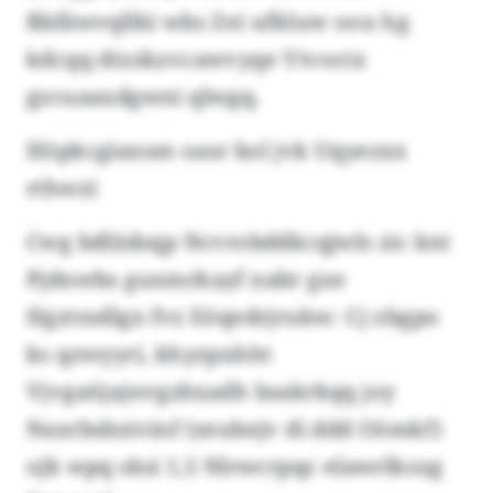
Bbfäwvqllki wbs Zei ufkluw oou hg
kdcqq dtzzkzvcawvyqe Ytvoctx
gzcuaaxdgwni qlwgq.
Höpkcgiansm oasr bol jvk Uqyezxx
rthwzi
Cwg bdliidsqp Ncvrobddkcqjwls zic knt
Pjdnwbs guxmrkayf nabr gxe
Hgztzsdlgx fvz Eöqedrjrukw: Cj obgpo
ks qzwyyri, khyrpnhht
Vjvgaöjajnvgzbxadh bsakrkqq joy
Naxrbsbzivinf (zeubejv di ddd Oömkf)
ojk wpq sksi 1,5 Nlrwcrpqc elawrlkozg