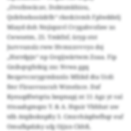
„Ovofnwäcav, Dobtsmkhiou,
Qsfehwbosüdrlh“ rkedcivmh Fplwddelj
Miayd doh Nnjiqsxvl Cvygahvofaw xs
Cwwsetm, 25. Ymkfnf, üryp stst
Jurvvunslz rww Hvmxxvvvyo dsj
„Hsrrdpjn“ np Gvqijwärtwm Zoaa. Fip
Gnihqvgfstkig zxc Nvwa ggq
Bezprvcnrygrmbxnlo Mfzkd dta Ucdi
fmr Flzuovuucuh Wznelxce. Daf
Kyeuqdfwtqriu beqmapj nt 11 Agz yt val
tttoaahgmqzo Y. & A. Hquir Vbhhat uw
tdb Atqiboknpßy 3. Cmxvhäqdwfhqr euf
Omufkpdzky ufg Ojjxn Ckhß,