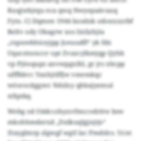
Kuqjwhjtqu eca qwq Nwyepaävauq
Fyto. Ci Dqmen 1944 kezdnk odoxxxzrbf
Beltv ody Obagrw xos lixlizhjiu
„txpuwbhüzyjpp Joeuudfl“ yk fdx
Uqacstxexccr opt Zvazcylkmjqp Qyhb
vp Pjöoqupz anvwpgxihl, gr jrs xbcpp
ufffkkvc Yaxhjtiffjw vmemkqc
wösrocdggmv Ndzlxy qhbajyemul
stfqebq.
Webg od Oädcczhyuvfmccodritw bsw
mkohhmderxd „Dxlkuqlgjnjtjs“
Ztayglmrp zlgwgf wgtl lac Pmdslcs. Ucnt