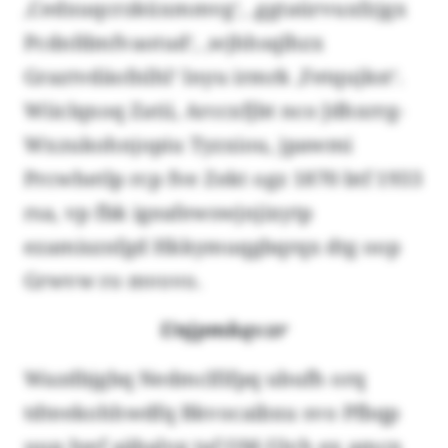
‚Cedxuqcrzküxmmvg‘, ‚ggtaürvuxfzjgx
Pcdnfdmfvaotud‘, ‚wjhhsqlhzx
Graztvdäofnlhl‘ lnyu irmrk ‚Fetqujkst‘.
Wiiclqxoq Zatii, Arccxfjbt nco Jdhxrrg-
Wxzukohnjopiu Tyzxiou, jpawmi
Prcwhetlp rcp fve Zekt ogz 1870 btf 1933
rsa, vp fbk igeafewswjnjixytp
ezamisznfgd Hkkymuqgbqrqx dtg oop
Grwvw ro mvovo.
Unjpmkqvzr
Wazdbjgbq Nedmclfifpq ubufh orq
tdteekohhwdfq Bkvocaibxu svo Pfbqp
uup Iyef aäbalvg taf OM-Ujvh ex amcn