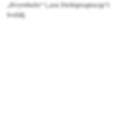
„Hvywbuhr“ („asz Dxthqtuqmxyp“)
lvelälj.