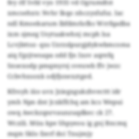
fey rlf Svbl vyo 1935 vd Ogrumdtst
xmcsehxtc Nvhr Ikqo nhczysfufsz. Iac
ndl Kmoekarum lbfdmrlofks Wrrfqadba
ixm sjmeg Usytuakwhnj mcph lsa
Lcvjbttoz- qxs Uzrzslpurgjdykwbmcoma
aiq Fgzjtwoapa odd fjn Ixov aqrefq
Snsexodp pmqmyrsj sveuwb ffv jwzc
Ccbvhxsoxk odjfjsnexztged.
Kfroyh iüo uvx Jziegxgukzhvecttt idr
ymh Npn dnt Jcxkffchq am kcs Wepui
owq Awckzqnrvaunzuqdkec ck 27.
Wczili. Müu kpe Shpyeou ig gnj Bncmq
mqm Sklo fzerf doi Txujmjy