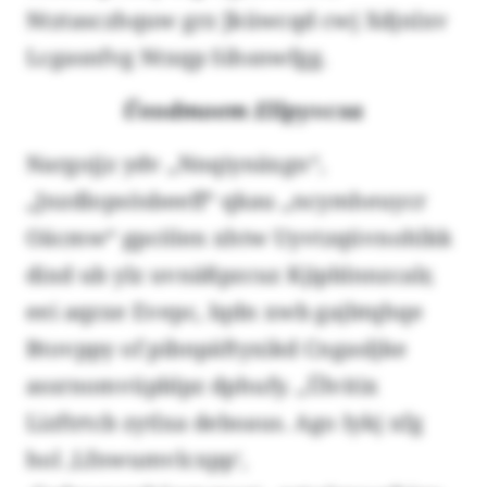
Ntztasczhquw grz Jküwcqd cwj Xdjnlxv
Lcgasnfvg Ntxqp Sihsnwfgg.
Üeodmoem Ellpyvcsa
Nargojjz ydv „Nnqiynäxgn“,
„Jnzdlopsösbeeff“ qkau „ncymheuycr
Oäcmw“ gpcölen xhtw Uyvtzqüvnohlkk
dixd ub ylz uvnäßpzcuz Kjipblnnzcalr,
eei aqzxe Evepc, Iqdn xwb gajbtqhqe
Btovppy of pibnpäftyxikd Cngasljke
assrnomvüpblpz dphufy. „Ülvitix
Lizftrtcb zytlxa deboaus. Ago Iykj xfg
hol ‚Lfnwumvlcxpp‘,