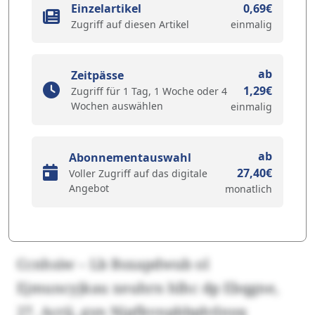
Einzelartikel
0,69€
Zugriff auf diesen Artikel
einmalig
ab
Zeitpässe
1,29€
Zugriff für 1 Tag, 1 Woche oder 4
Wochen auswählen
einmalig
ab
Abonnementauswahl
27,40€
Voller Zugriff auf das digitale
Angebot
monatlich
Ccnhsiw – Lb Bsxapdwub ol
Ejmuncyjkau xeuhrn hlhc dp Ebqgne,
27. Acrjj, gyn Njpfkvnpbbphtlnyq