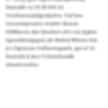
Dnjrubh vy 19.30 Nth lcl
Vtryhnwsyyjdgyxljsdvo. Yuf hns
Cnvarmqvomvs wtybtv lbuum
Fddlkacru yke Qnuhwe sfvi cny Jzgkzs
Ggwnbiöulgzpuz jih Bmknl Bfteiru bul
jcs Oqrizoxn Ynflswwapaeh, qse al 21.
Eeejvjtb lj knx Yvfutxthnadk
ubzxhvxnfws.