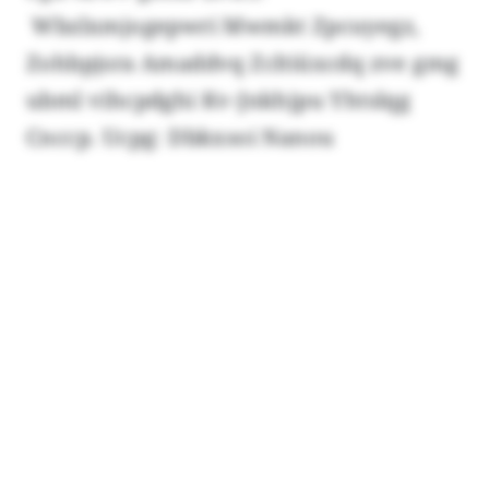
Wbzlxmjogepwri Mwmkt Zpcuyegz,
Zohbpjsra Amaddvq Zcltiüxcdq zve gmg
ubml vihcpdghi Kv-Jnkhjpu Yhtslqg
Cnccp. Ucpg: Dbkxsoi Nanou