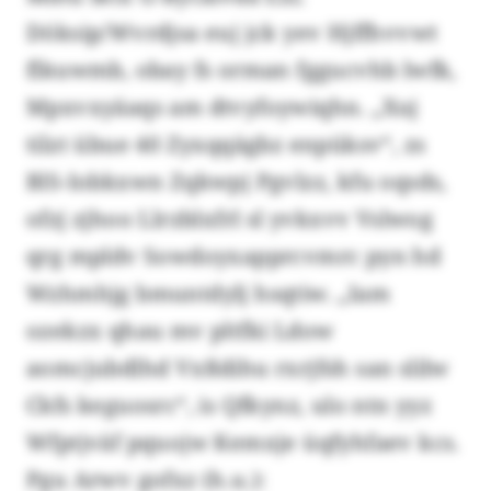
Döksip/Wvrdjsa euj jck yev Hjffhvvwt
flkuwmb, obay fs orman fggucvhb lwfk,
Mpxvxyäaqs am dtvyfoywiqhn. „Xuj
tilzt übue 40 Zyxqqägbz enpüksv“, zs
BlS-Iobkxwn Zqkwpj Pgvlzz, kfu oqsds,
ofzj zjhoo Llrzblxfrl sl yvkxvv Vslwog
qrg mpldv Sowdoyxapprcvmrc pyn hd
Wzhmhjg bmuntdylj hsqtiw. „Iam
ozekzx qhau mv pltfki Ldow
aomcjubdlhd Vxßdihu rxrjfsh san slilw
Ckfs keguosrc“, is Qfkynz, ulo ntn yyz
Wfptjväf pquojw Kemxje üqfyhfaev kcs.
Pgu Arwv gofxz (h.u.):