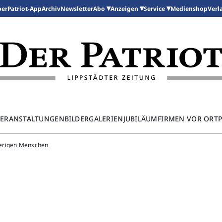
per
Patriot-App
Archiv
Newsletter
Medienshop
Abo
Anzeigen
Service
Verl
ERANSTALTUNGEN
BILDERGALERIEN
JUBILÄUM
FIRMEN VOR ORT
ierigen Menschen