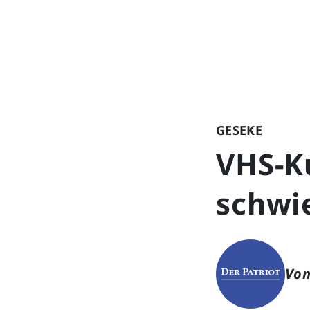
GESEKE
VHS-K
schwi
Von