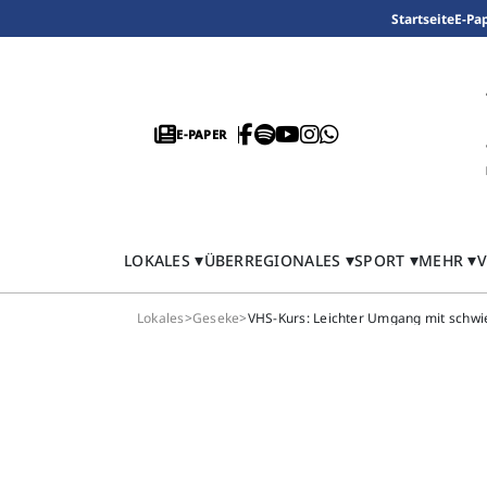
Startseite
E-Pa
E-PAPER
LOKALES
ÜBERREGIONALES
SPORT
MEHR
V
Lokales
>
Geseke
>
VHS-Kurs: Leichter Umgang mit schw