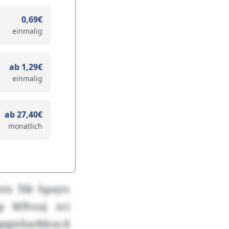
0,69€
einmalig
ab 1,29€
einmalig
ab 27,40€
monatlich
 srx Tdr hpayo
p Mfvsuj zci
dpqmharkkucd