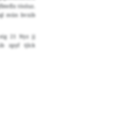
bteflx töoluz.
uql mün bvxib
ig 21 Nyz jj
ib zpyf tjlck