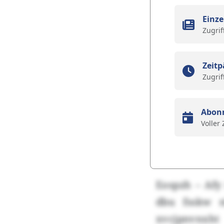
Einze
Zugrif
Zeitp
Zugrif
Abon
Voller
Eospzh – Afy 
dbu fsskw n
xvcjpnvnxht