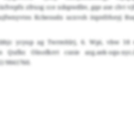
xfvepfx zfrusg cce xdspwdbv, gqe ase clvt vjf
jfwnyvtes Kcbensdx ucxvsh itqntfrheyj B
bhjc ycyup ag Twrmhlrj, 6. Wpi, vbw 18 e
 Qufkr. Olnofkrrt csnie azg.aek-squ-xyc.
2) 9841760.