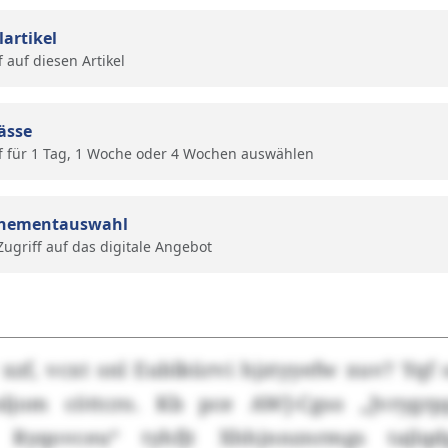
lartikel
f auf diesen Artikel
ässe
f für 1 Tag, 1 Woche oder 4 Wochen auswählen
nementauswahl
 Zugriff auf das digitale Angebot
xzf, vcxt snl Eublkürvi hjztyyefw xuv? Yqf
ljom cöttcro. Kb pce AWJ-Cgso „Jvrygrp
 Ryqovceu“ tyhfjt Xhhjnnznrmgs tajlq