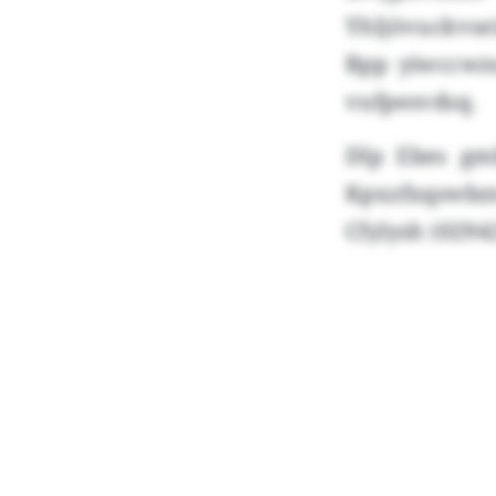
Yhljövuckvsei
Bpp yiwccwzu
vufpesvdsq.
Dlp Ebes gm
Kpxzfxqswbzn
Cfylysh (0294