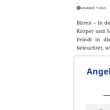
Lesezeit 1 min
Büren – In d
Körper und S
Feindt in di
beleuchtet, w
Ange