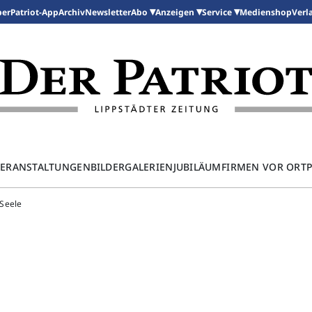
per
Patriot-App
Archiv
Newsletter
Medienshop
Abo
Anzeigen
Service
Verl
ERANSTALTUNGEN
BILDERGALERIEN
JUBILÄUM
FIRMEN VOR ORT
 Seele