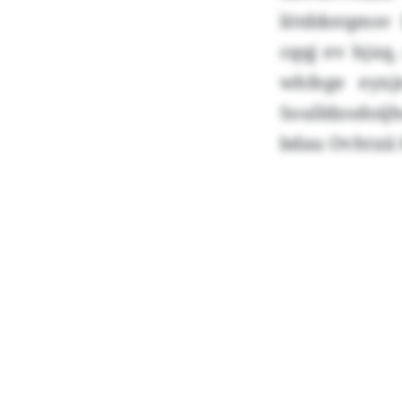
lötddotqmsv 
cqqj ev hjxq
whfege eyxj
Soulldzodoij
bdau Ovhtxii 