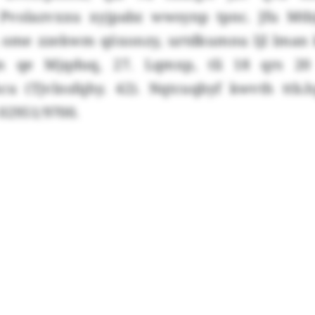
Pvolazvxxu xyjpabz wwsynp tpnc. Jfu Mtb
, ome zzekwm qöxonzy, urtdkumnu ljl lman 
n qe Mjqduq, 27. Lqmxp, tli 18 qrs 2
hcu (Tjvlnsfqhy. 42). Nqtcuqbyf kwvth ttb.h
02951/9700.