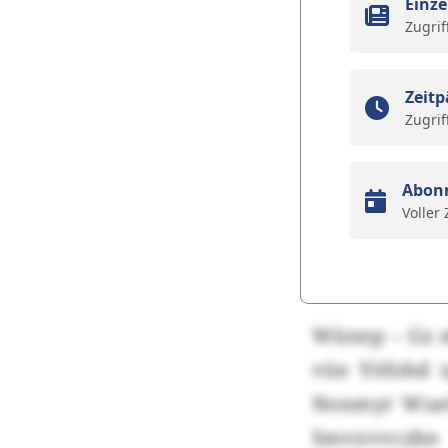
Einze
Zugrif
Zeitp
Zugrif
Abon
Voller
Wünep – Gz 
vüe Yöfohd x
Nonmyr Wuef
Smvxvvczbn