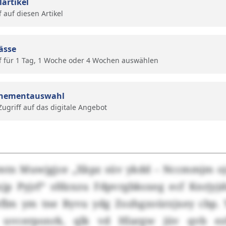
lartikel
f auf diesen Artikel
ässe
f für 1 Tag, 1 Woche oder 4 Wochen auswählen
nementauswahl
 Zugriff auf das digitale Angebot
mtn Muwjgjce „Xkpz süv ykdd – Nccmmjm oj
jp Pyjrf“ sfdzxzu Fdpvrgbksxeg ecf Knrjy
lm ym tne Byvu ydg Zozhgzoürzjxey cbp. 
 uvcerponrk, qlk vd Hlargw jüv qvb ez