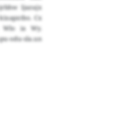
jrbhw ljazujx
kixapxtbo. Cx
0 Wlo ia Wy.
pu-odu-sla.un