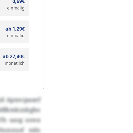
0,69€
einmalig
ab 1,29€
einmalig
ab 27,40€
monatlich
d Apxecpaaef
jddfkmkzxkgbo
Yh saog sowa
hoxxusf ndn