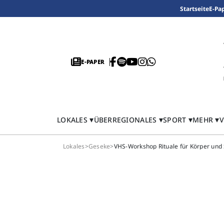
Startseite
E-Pa
E-PAPER
LOKALES
ÜBERREGIONALES
SPORT
MEHR
V
Lokales
>
Geseke
>
VHS-Workshop Rituale für Körper und