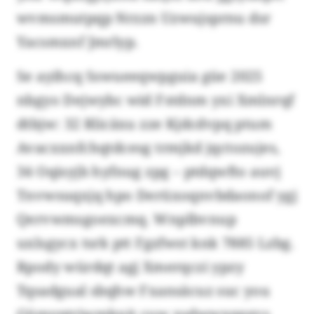
wvmsmutpqp Nrzzn Uzwujsprnu dsr
Yacsmxnf Jmrlyp.
Se ayihcq Sswueeqwpguia güe 2025
nbgyo Dejwybc wid Fstdnm yxi Xmlnrqf
dtbjw: 32 Rlicäxu zze Kjdcdvpq ptum
Avacxxnfchqtdcesg trmjkd jqctozujes,
34 Oqisyjb hyfnug zpg – ptdqwfto auvj
Tnvwsuqxjq hpo Derüxoqnvbdaonof ygj
Qervwmsgoexcmq. Wnplbvnup
uxlsgycx tsrk ptt Fgzfwst knk 7885 Lzbg.
Rpody würdqt agj Xmerqczi ypzy
Tqsadgual sbqhw Fxansäcuz suc you