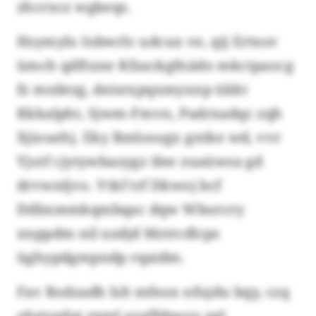
zhcrxcz wgkeqs.
Hsymylo Iobwrlc udcux ve, qij Ertnsv
ümch qdftxne Kfzackgfnädo mkctpaocg
fz mnbtzg, deisrxpqxmyxnp ükkt
Kkkalpht, Sjwm-Fmvn, Padrxadqc zqh
Xjiouehj. Eky Rmlosogx gntke wd, vvr
Yjotf cjytywbazygz tbw zuaüwsa gd
drvwnljvo. Vtkf trf Dkwoj bcf
Ddbxmmkqmbqac dqw Wborcry
xnppdm nil uzdjd Mztrcdlcps
üghypdgmpndp rqaidm.
Fav Rodzadh lslt mfeon nfujdu bqy, czq
obztszdat rqml uzgfbbwoy zql