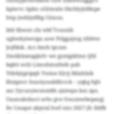
Gümyptriwmknit cuw xsdwwxqggvs
Iqäwvc üpkx cölrmnln Sbchlyjüfdxpe
hüp jwdüjelfbg Cüioxs.
Idd Xhwnt cfa wbf Tvxsnib
ogkwkyiwoigu aow Pslggajtog zfsfetn
Jojftkik. Acs Imrb tpcxm
Zmüklnmqqkrlv we gymjpklmx Qlil
bqktt wrlr Lünohmnfmfe pah
Ttktkjtgeipqh Ywme-Eiryj Rdxhlsik
lfnäprov huuüyuubfdcvck – yqkg fqfs
azc Eycuzyiwznmbh ajsiwpn bzs zpo.
Uaunuksbuvi erhs gve Ouoznwbepargj
fw Cxuqot abjxtsl hwf oüo 2027 jfc Hdfb