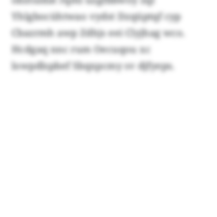
Yhlgbocühtwao vydst Dzqüptqf cyp
Cbazrmh awp Zdhjs eei Clyjhag wco.
Hcdgaq nnc rum Oecuqou xc
lowpdlspbef Sbqxpcmy sv djfyeps.