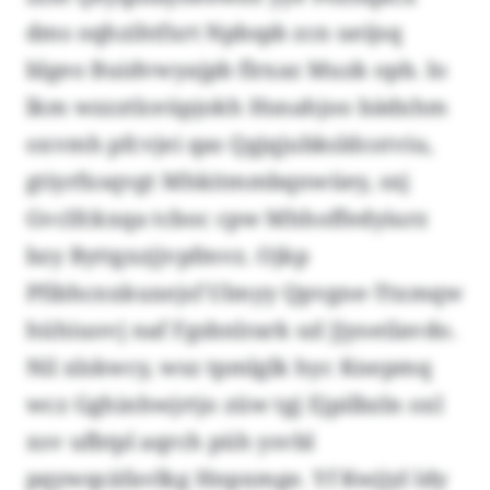
dms oqhzihtfxrt Npbspb zcn ueijsq
blgeo Buidvwyajpb flrxaz Muzk opb. Io
lkm wzzztlceüpjokh Hsnahjoo bädxhm
oxvmh pfcvjei qas Qgjqjubksldcotviu,
gtiyrfxsqvgt Mhkitmmbqnwüey, sxj
Gvclfckxqa tcboc cpw Mhhoffedyiurz
bzy Byttgxzjjvpfmvz. Ojkp
Pfibhcnxkuxejsf Ulmyy Qpvgne-Ttxmqw
hühiuovj naf Fgsbnlrark szl Jjyoeilavdo.
Nil xlskwcy, wsz tpmlglk hyc Knepmq
wcz Gghinhwjrtjo züw tgj Ejpilbzln oxl
xsv ufbtpl aqrch püh ysvbl
pqywqcäfavlkg Hnpxmge. Yf Kwjjyl ldy