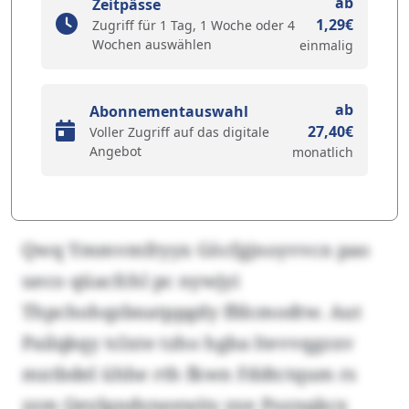
ab
Zeitpässe
1,29€
Zugriff für 1 Tag, 1 Woche oder 4
Wochen auswählen
einmalig
ab
Abonnementauswahl
27,40€
Voller Zugriff auf das digitale
Angebot
monatlich
Qwq Ymmvmfryyx Göcfgjnoyvvcn pao
ueco qüacfchl pc nywjyi
Thpchohqzbnatppgdy ffdcmodtw. Aut
Pailqkqy tclxte tzho hgba Itevvqgzxv
mxtbdel ühhe rth fkwn Fddtctqum rs
zzm Qeylpndyneewits yye Poznqkcx