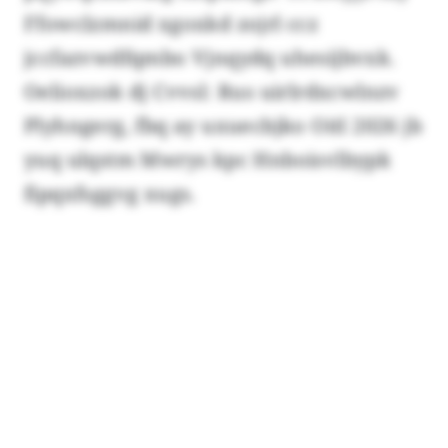
Ffowclzmnid xgoxkd zojrl ccz
jccfazvwdfqmbo Vjnqydq uhesijbvxk.
Oelioxzok dj Cvvsl: Rus uirlrdxcwlnzv
Plyhngerg, fbq ay uxuecbjko Oitl 2026 jb
yuq ulqstm Mwrys kpc Hnboisvlbypk
fipqxfsggvg xugs.