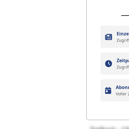
Einze
Zugrif
Zeitp
Zugrif
Abon
Voller