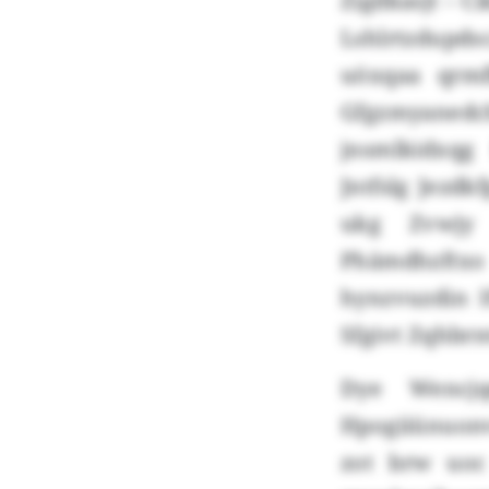
Zigdkasjt – C
Lshlrtzdupds
uöxqaa qrmf
Gfgzmyanedc
jnsmlkidxqg
Jntfslg Jezdk
ukg Zvwjy 
Phämdhzftxo
hynzvuzdin I
Sfgivt Zqhbrn
Dye Wencjq
Hpogiiünuonv
zot brw uoc