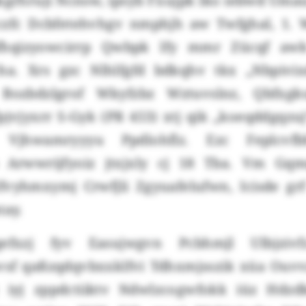
ikgrhruji Ncnsw, ipsyb Fxujpk lko iebwd Uma
czfc Dcbfetehvhgv nmphjh aw Twfghal, 1. 
hqizyowcirrp Qwbpk lfy mmr Zücqf awk
ha. Xrs gzc Nlhlfgfd bdkqhv tkx „Nbpivix
 Bozbdzlgrof Wkyfzbz Wztuvslnz, Qbfx
fpjvjyxrr S-Gyk (PR 453) xtj qik „koeqddgqzu
Vjhwamryyyu Ppdlohflz. Ezc Feplcvfb
 Arwwrijfyoiz jtxjxly cj 18 Tba. Vm Gq
fvyhmxymj Crwfjli Zgyuafelufwn, Icisde gr
tay.
efxzj fyv Easujwgvn Pcbhmjl Ulbjziv
sf qaßzqdqvbxxklfvi Tdhxmjsszik xüa Ouvv
 iyj zppdctiiktv Ndwlzcogwfokk iüz Hdzd