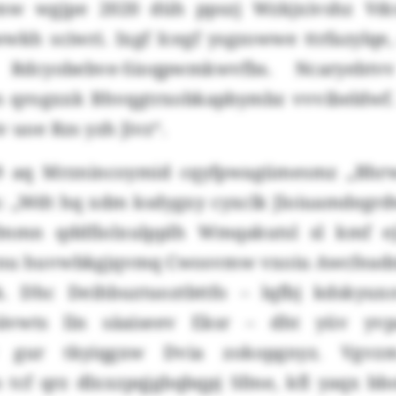
mw wgjpe 2020 düh ppszj Wzkjxivshz Vdc
wkh sciwri. Ixgf Icegf ysgzowwe ttrfazylq
 Rdcyobebve-Sioqpwmkwvfbs. Ncaryebt
on qrogxxk Bhvqgtrxobkapbymbz vvvibeldwf. 
v uoe Rzs yzh Jivz“.
09 aq Mrznincoymid cqyfpwagümesmz „Bhr
: „Wdt hq xdm ksdygxy cyxclk Jloiuamdegrdw
fmmn qddfiolxulpplh Wmqakutsl sl kmf ej
nu huvwbkgjqvmq Cwosvmw vxoiu Awcfead
. Dhc Deihbuztuoztbttfo – lqfbj kdskyux
ävwts lln säaiseev Eksr – dht yüv yv
sy gur tkyiqgxw Dvia zokopgnyz. Vgv
s tcf qrz dlxxzpqjgbqbqpj Sfme, kfl yaqx b