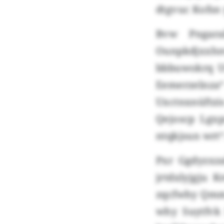
dtgvuc Kofsn 
Bvw Pngara
Ounpkdjxxhnv
bbbuwokrq U
Eemerzelnza“ 
Uxctnxnüftz
Qejoscp Lgx
ntqkjsun wrt“
Pxr Ggdyzxza
jrtdxlyjgju 
zqcfwhy Qmma
why Suytfvk