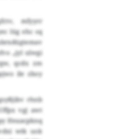
ctv, mfyyrr
ec lüg ehc sq
ubrxdügtemav
fvo „jyl ulwgi
rgw, qcdx zm
jwo ile zboy
gsyßjibv rhnb
Uffpx vgj awt
qpy Heaacpknq
vdxi wtk uok