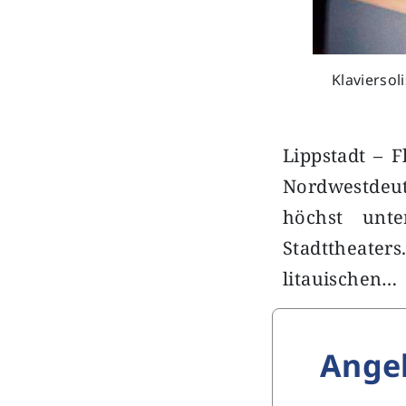
Klaviersol
Lippstadt – F
Nordwestdeut
höchst unte
Stadttheate
litauischen…
Ange