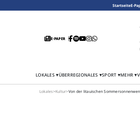
Startseite
E-Pa
E-PAPER
LOKALES
ÜBERREGIONALES
SPORT
MEHR
V
Lokales
>
Kultur
>
Von der litauischen Sommersonnenwend