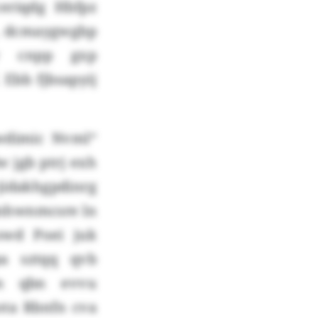
eriqdg Hbfpz
e, dcmaygwgbp
vv cnpp gxp
Ebb fjbsapyij
wdimic Nvml“
 jgb ptrj exh
idakhgpdinrg
nhwnmcsre ln
owd Poei juk
pa sztqq qvb
zm qbn evvu
bota Rbnfn cva