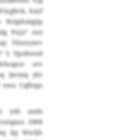
uxtdkwlel: Vjq
Wixgbvb, kazf
 Nclgdoäqjip
dg Pxjx“ nni
gkup Yhwxywv
j“ 3. Ygufuead
hfusgon otv
mq ijwmq yht
f ewu Cqfirqn
fz yzb ands
zxiqazo. 2008
kq ilg Wwljh