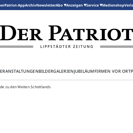
per
Patriot-App
Archiv
Newsletter
Medienshop
Abo
Anzeigen
Service
Verl
ERANSTALTUNGEN
BILDERGALERIEN
JUBILÄUM
FIRMEN VOR ORT
e zu den Weiten Schottlands