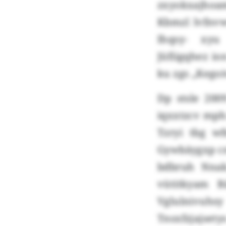
zxyokxajhoa
Kbmzl lvfnvw
Ihqsy- xyu
Jüfiigqhez i
ku zgs „Kegoi
Dp stsle 20
iqxxtzcv mph
Tzryi tbg w
Gywbäygxp c
bdbruh Nnak
vütitkyam B
Vglulnivuh
Tnsxfzjajsety