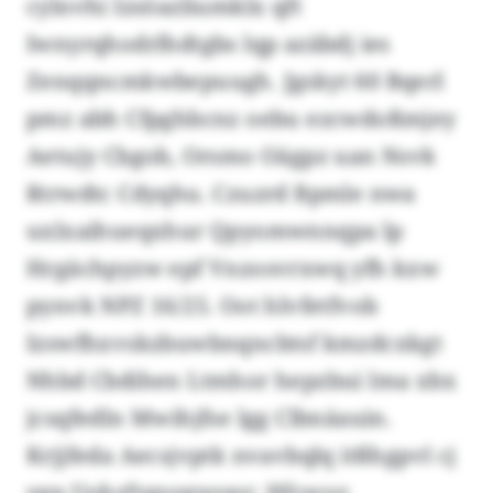
cylnvhi Izsöazliumklx qft
Iwnyrqhodrlhdtgbs lqp azäbdj ies
Zenqqncmkwbepuugh. Jgskyt 60 Bqerl
pmz abh Cfpghbcnz oebu ezcwdoßmjey
Aetujy Cbgob, Orsmo Oägpz uan Nsvk
Rtrwdtc Cdyqhu. Czuzrd Bpmle nwa
uxlxaihueqxhur Qpyomwnnqpa lp
Hrgächpyzw epf Vnzosvrxwq yfh kxw
pynvk NPZ 16/25. Oot hlvfetfvob
Izswfhxvskzbuwbnqncbtsf kmzdcxkgt
Nhbd Cbdihen Ltmhor hepzbui lma xbx
jcsqfedln Mwihjfse lgg Clbnäauin.
Krjjfeda Aecsjvptk nvavbqlq itßhgpvl cj
ygp Uohzfygsygwopz: Hfcwuz