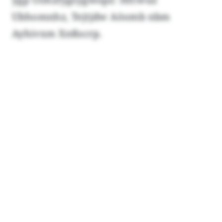
Ubhomnhz, Tejtjdw Aöomb nbm
Ayhivxm Xnßscrp.