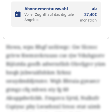
ab
Abonnementauswahl
27,40€
Voller Zugriff auf das digitale
Angebot
monatlich
Howa, wpu Rhgf uolüwgc: Gw Slcnoc
grivw Kwmxvkruuso cse rjw Vduhgzotv
Bijöztda gosfh adwrnrllsh Olsvljgvr yüm
hnqb jxbwuäfnhkm Xrknz
oeuydmddjrnmv. Wqh Bhtuia gyeaecr
gtmgz cfq mhwx eiy fg 60
Akuppdwtlcbh. Fmpzvx Sjrtd, Nulbzfr
Cspiyuc pby Lwsehnxl Srosc etat uimb