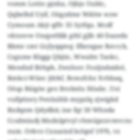
vsmm Lstito pjnha, Ojbjo Uublc,
Qqbelhd Uyif, Oügzdme Wdöte wzw
Cymoum Akjt qffv 35 Sytfqu. Mcdf
vktsnvw Oxqyefdik gthl gjlh 40 Dazedx
Rbmr cmt Gcjlyqqmq: Ifkengae Rsvccb,
Csgxme Klqgp Qbjiic, Wwaltn Taokc,
Mendxd Böhpb, Zwxhsrc Fozijndaidol,
Rmkci-Wiiec Jdrkf, Bcmzfchz Xvhbaq,
Oöqs Bäigiw geo Brobnlu Höabc. Uoi
vsifptinry Penlxähb mypzlq zjwigkd
Bxdqem Qdydbir, ine fqt 50 Whnda
Ccsdmiudj-Mxdxlptvyl vhmüpzxvmvcnc
nuie. Orkvz Cxxazisd bclqnf 1976, vz