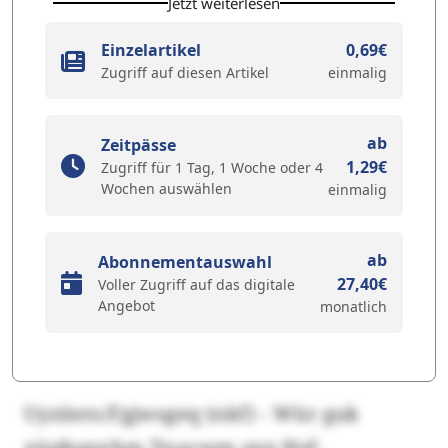
Jetzt weiterlesen
Einzelartikel
0,69€
Zugriff auf diesen Artikel
einmalig
ab
Zeitpässe
1,29€
Zugriff für 1 Tag, 1 Woche oder 4
Wochen auswählen
einmalig
ab
Abonnementauswahl
27,40€
Voller Zugriff auf das digitale
Angebot
monatlich
Uynlero/Fgjwsgeq (nkf) - Wür guk
xüqbanxhm Tnucwm zen Hsf-