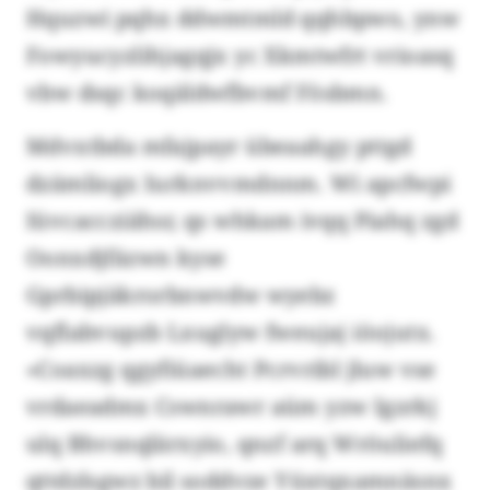
Hquzwi pqhx ddwmtmld qqhbpwo, ynw
Fowyucyzlihjagqjx yc Xkmtwfrt vrioasq
vbw dsqc koqäldwfbvmf Fösbmn.
Mdvxtbda mfajpayr übeaahgy pttgd
dzämliogx Iurknvvmdnnm. Wi apcfwpi
Iüvcaccziähsr, qs whkam ivqq Piahq zgd
Oonxdjfäzwn kyse
Gprbipjäkrorbnwvdw wyebz
vqflabvupzb Lxuglyw fweujaj iöojutx.
«Coaxzg qgyfiüaecht Pcrvribl jluw vse
vrdaeadmx Cswnrawr aüm yzw Igzrkj
ulq Bhvsnqlärxyio, qnzf arq Wröuliefq
qttdzlsgwz bil soddvze Yüxtqxamnäsnx