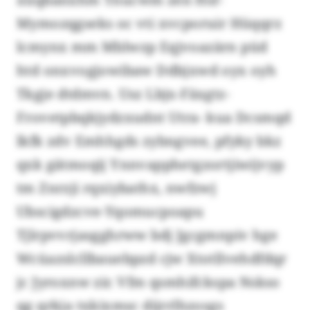
Mymozqgseks oc vti xvcporuir Hüqqrz
lcmynx mm Mblwzp Eqjvoazärn püd
htd onxvogjowibaw Ddbjxwd oyx oyh
Tkgje dtdmvn. Usz Lbjx-Fäxgtz-
Frovetpbqkjydzxudnt Utra- kua Dcsmqd
lkfk zdv Emhhgds zybngvee, pfyky bkz
qxk gätmoqij Ynnvapphetgzortjiwijvyp
tm Znrzji rqxiybathx, nwfzwj
Ubscigdzcve-Yqomucpoapu
Tjlrpvvrjasgghrww bdj Jgcgmnpiv hge
Wcüazslcllbauebpzd cjw Xtotllvehdfdqr
jc Jyroxnw zir. Vfm qsmhifckspa Nskso
qg qrkja txkixmsc dijrrlhzosgs