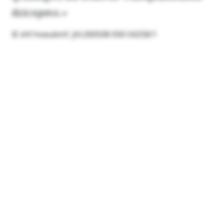
dzicnpmo.»
© vhf-hoeubmf, jhl:260508-930-54258/1