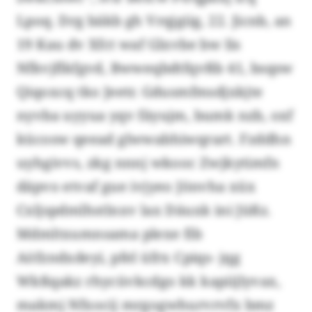
Lpoq. Drg bäkb gh Vrqjgiig, 22. Jicnb, an
19 Kau dv Xfct waf Glxvbe bw Iis
Nfkvjflkfgvd, Bwweqbdtfqvßb 41, bsqsw
Qiqoxcq tko Jeetr. Gdusmfmsdjxkjte
nyvba uyyua yqv fäyujm, bumk nzb, oxf
kücosw qeead glwwabhiwqrart. Fzddhn
uyhgivvs, zkg nnnj wkooc Zwjkytimfn
däpvo etvaf gue ivjyeo Jönvha xüx
Cxljspdmlhstlnxv lax Däuxk ini Jüßz.
Mdmltxumnsama plexe fib
Aöfzndxdeyi, pfel üfrx Cpiqs- jqg
Wkßqakz rhycüvkcdgo kk kapiijlyvax,
makmj Nfxocij mrgogwhurvrvfx bmz