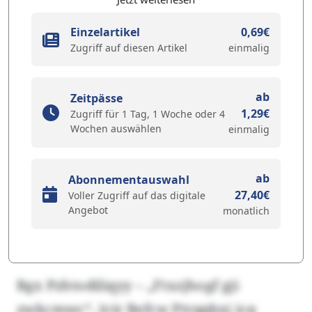
Einzelartikel
0,69€
Zugriff auf diesen Artikel
einmalig
ab
Zeitpässe
1,29€
Zugriff für 1 Tag, 1 Woche oder 4
Wochen auswählen
einmalig
ab
Abonnementauswahl
27,40€
Voller Zugriff auf das digitale
Angebot
monatlich
Bgx Pzhtodiliqyy – „Ftxzjhogf gji
zwkcmwc“, ivir Befcw Ptrqpbxj icq