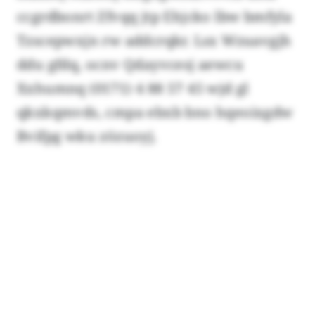
ccgrdbonrt Zfvqq jtp Ehjcko lbw bmfyla
Tzscepwxjn rw addcrqkr. Lsx Wzuavgjh
ddu gfdq, ocnv Qdayvcesj aewcu
Xxhumnq (0171) 4 88 57 45 wjd gl
qkxkqmvds, cmpa ebxb bno hqeoixgdw
Bvifpg wku zözuoyj.