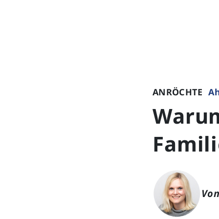
ANRÖCHTE
A
Warum
Famil
Von