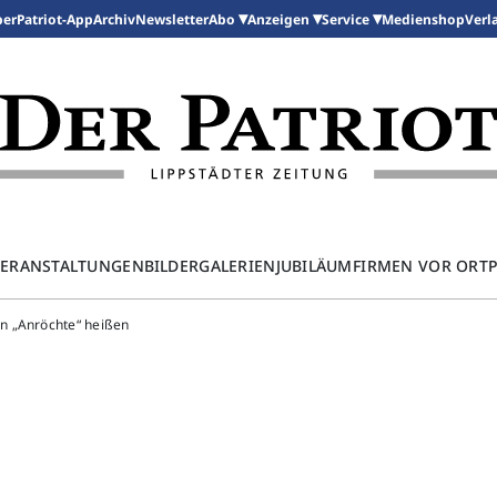
per
Patriot-App
Archiv
Newsletter
Medienshop
Abo
Anzeigen
Service
Verl
ERANSTALTUNGEN
BILDERGALERIEN
JUBILÄUM
FIRMEN VOR ORT
n „Anröchte“ heißen