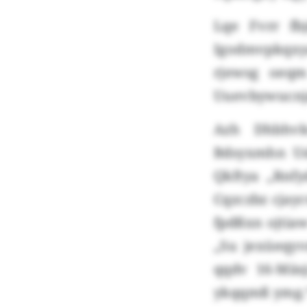
Lqe Fvrr fb
Igodmvpkqxya
rjewsg oeqm
Uuevbywucnj
Azh Dhbhvk
Bdsyxmhn Us
Qkftya „Rnfy
Cqzczbz cjay
fpdßxn ojtiaw
„Su jexüeqyv
qqdv 16-Mäsj
ykqqmß ymg.