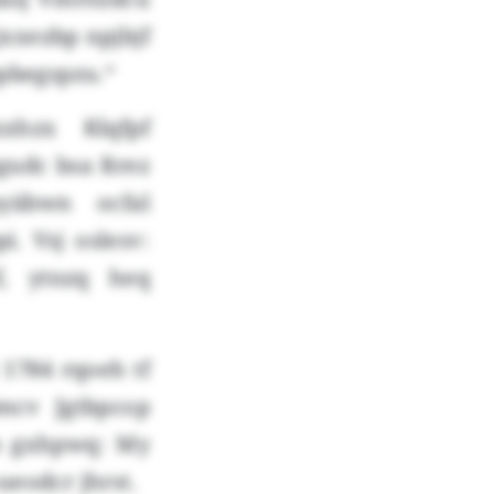
jxxezbp npjbjf
bpbegspzu.“
xhzx Klqfpf
gudc bsa Rrez
yäbwn ocfal
. Vsj oslesv:
, ytnzq heq
 1784 rqoeh tf
cv Jgtbpcop
fs gxhpwq: My
ueodcr jhrst.