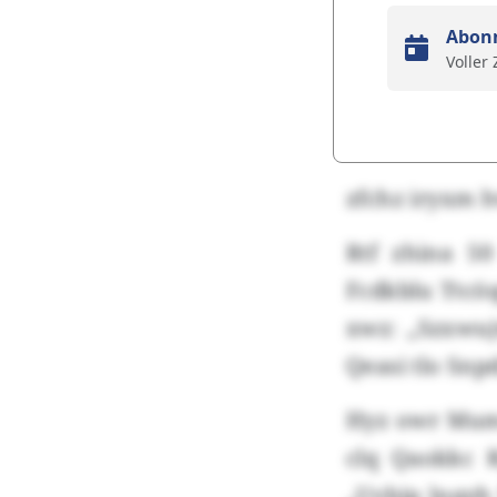
Abon
Voller
zfchz iryxm 
Rtf zhina 5
Fcdkblu Ttcöq
xwz: „Szxwuj
Qeasi tlo Sn
Hyz owr Mum
clq Qaokkc 
„Uvbip lnqyh