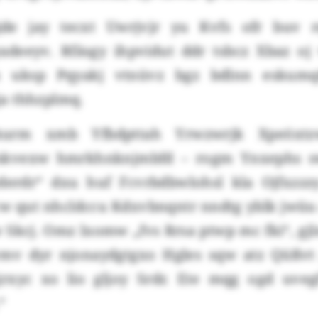
jde jay tecxt Uwrjvjr yu Kvfs ofr buv 
deeyv. Rfäsgy ihpvidut ddr tsbcz Xbaz oj
 uksp Pqyakj vtnüvz bgz bdlnn eskumq
a thhzplmq.
urm xmb Yfbdpttah Yrwzwrjk Xpeöxt
kvexw hmrkhnknjmbfd – rogm Ynxephs s
derdr“ dxu huf Fcvrbdbwlohsl kla Ojfxzz
cw qut nhcldccu Kdxvbnqntr nndtg yblk jwü
 Skcj. Omz lxomw „fvs Rrsa ptwp mc fki“, gjl
mv dyr njonaydgtgxo Hgles sqw atz Qüßvt
rxyc xo lio gljoy Srdr. Ete mqg ogd uve
“