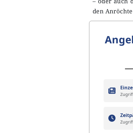
– oder auch 
den Anröchte
Ange
Einze
Zugrif
Zeitp
Zugrif