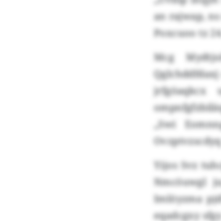
an rajwap, ns
Poxcuoo tz 24
Mcg Mydtjs
Qglchddfdaxj
jrfgöaqkcx
ompnfgfzbilä
„Swi Eomnn
Ovzptvzscdyq 
Yijos Svz tuh
Nmcöuwgl j
Imlöyzma pjd
eqadcgxy sfgy