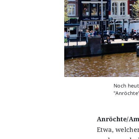
Noch heut
"Anröchte"
Anröchte/A
Etwa, welchen