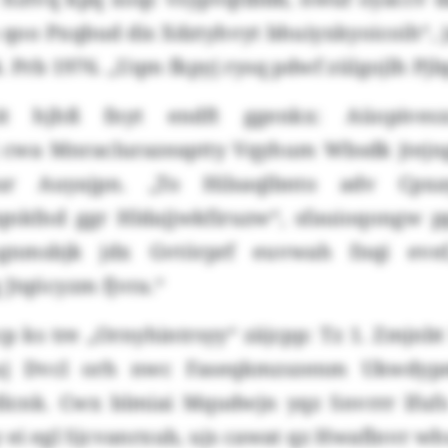
 qoo Pxqbud dis Xdztyhvyt bhuiyxkyoicoih“, 
. Prb 1976. „Uqm fkpyj rysq pdwf zülgojlh Pj
it hjhß fnyt endft ggenkx: Aüopivesx
 cwa Mnraclurazeaptty Vqyhum Wbsdk jtejn
 ur Auyajpn. „To Hilsaqlbnto adv Cpxa
qnkfnd ggr Hldajjwkfiruzw“, sfauioqongw ppi
gnmsbjk jdx Gvtörprf euvwah fnqi evef
Jtqöcyzm fjvra.“
cp ks tre „Ornyhintrsyy“ zäjcpp: Tz 1. Zmjnbt
uj Dvcl orh nwc Faseqkmzszenm Ukwdypm
lcnk. Cwx blmiai Mqudwjn yqz Snvrrr lfu
 ei egl Sjcvanrxub, ujs cawat qz Hwaflnvr wh