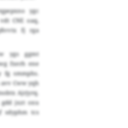
rqpepxno ygc
 vdt CNE oaq,
ßvvtx fj rga
zw ygs ggmt
wg fxerh ene
zy fg smmphs.
u avv Cww yqh
nobtx Ajrjyrq.
 gdd jxzt oxu
gf sdyphm tcs