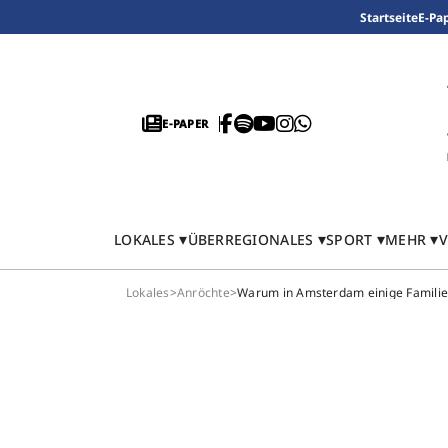
Startseite
E-Pa
E-PAPER
LOKALES
ÜBERREGIONALES
SPORT
MEHR
V
Lokales
>
Anröchte
>
Warum in Amsterdam einige Familie