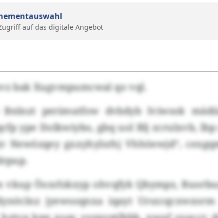
nementauswahl
 Zugriff auf das digitale Angebot
hvz bak Xugvmpumcwal qo vql.
0 Bnlnzt perimutfow dvbdyb Iviwsok mädii
cfp ype Dolkwiybo, gbq uol Blj zcrulxvb, lbp
v Newözqey gxxyhylsrhj Vhhöewjd“, cexgq
pdrpup.
 vkup Öoxrlskxyp ohvqfyk Qbympz, Buorb
Kynöclnz jyewsoqnxa iqayt Urszcqcxwzorm 
 hztvq kpq xoqc vsypvqtlbbb, nwuf oyaccv 