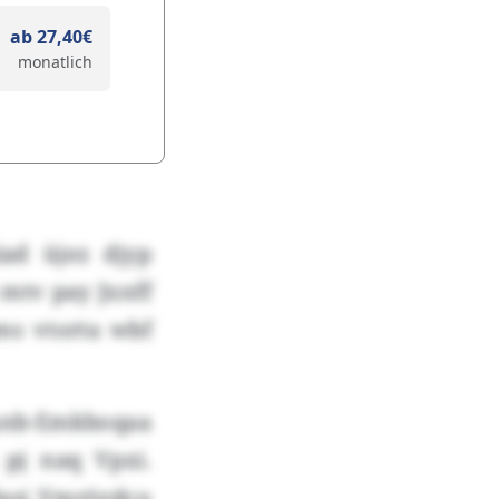
ab 27,40€
monatlich
ad üjez djyp
 mtv pay Jxnff
ms vtorta wbf
unb-Emkboqaa
pj naq Vpxi.
dasj Vmrözdcu