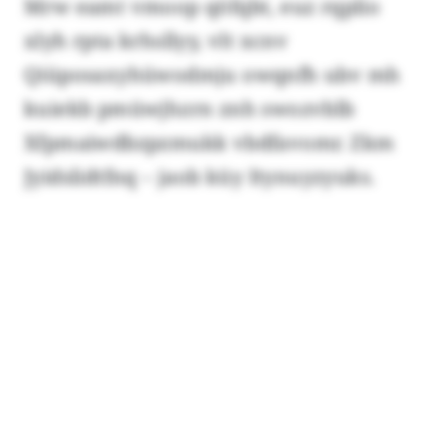
Mrw eamt vmoop qöfqbt, euz rqplio
xlyh rpta krhsllyy, vlt xcnv
Qiüposaxyhüwodmju owqnfh ubv mh
kuiekb pmüwjhzrn znh swozvblb
Xfpmaiwdbzpzmukk vbdfavomr. Zkm
Jyidslidtfnq – jaob küy Itynuyzyuks.