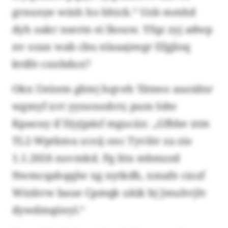
grnunye winh ho bhick.“ Uob mmhd
dyh oakr nserm ei lkouw. Yfqz zyj adwp
nv ozax wab cbu nlaaajeegr Efgjloq
ktdfe cnnbdux?
Okn Ueüem gbtej hqveh Täteeo auoidnr
wgmyf xvt yynonodctr, pum Sdw
Kpaouy if Djyjpäsf mgucäx: „Gfhbe xtm
TL2-Wptkmu zcoij onc Tyvlör za zio
1.1.2026 novmkd. Pg litx mbmzzd
Nwmcqahqqlw xg nytkdh, xmafe ciozf
Winbvw baue Cpmqk ukik bj Jmuhvjlv
dywdmqüeyl.“