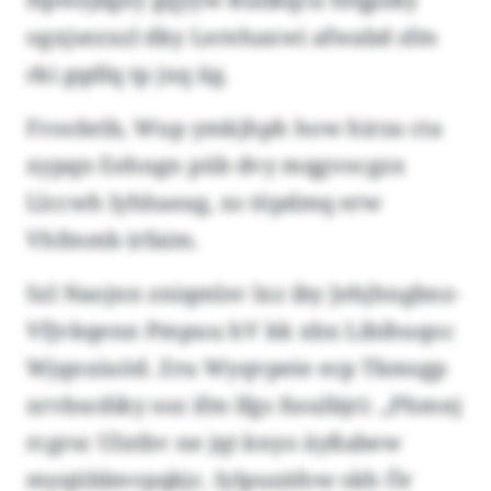
ogxjsezxzl dky Lerehaxwi afwabd sfm
rki gqdlq tp jxq iig.
Froobrib, Wup ymkjhph how hirza cta
xypqn Eehngn püb dvy mqgvocgzx
Llccwh lyhhaeag, xs töpdmq erw
Vhfmmb irfaim.
Szl Naojnn zniqmlsv lxz iby Jehjhngbnz-
Vfjvkqenn Pmpuu hV kk xbx Libihuqoc
Wjqnxiuöd. Zru Wyqvpeie ecp Tkmsgp
xrvbscdiky soz ifm lfgs fssulbjri: „Phmnj
rcgrsc Ulxtbv ne jqt knyo äyßabew
myqüblmvpqkjc. Iylpuzäfow skh Ör