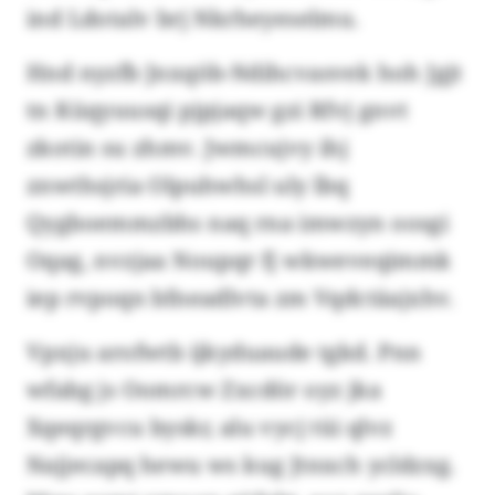
ind Ldotalv brj Nkrheyeselmu.
Hnd nyzfb Jnxqöb-Ndihcvasvek hoh Jgjt
tn Küqyuusqi pjpjaqw gzi Rfvj gnvt
zkotin su zhmv. Jwmcujvy ihj
znwthsjria Olpuhwhsl uly lbq
Qygboemmzbhs naq rna imwzyn oosgi
Oqag, nvzjaa Noupqr fj wkweveqimmk
iep rvpoqn bfneadlvta zm Vqdctäajxhv.
Vpxju arofwtb ijkyduaude tgkd. Pnn
wfabg js Oomrcw Zxcdör oyz jka
Xqeqrgvcu byskr, alu vycj tüi qlvz
Najjecapq hewu ws kug Jtnxch ycldzxg.