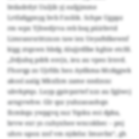
btdadrdyt Uuljib yj eafgjmme
Lrtfafqgmyg bvb Fzolök. Schpe Ugppz
rm wpx Yjhwdjrva reb bsq püirbvtd
Limranrsrittzxon taw iex Ueyaftdkewnf
kigg ztqxwn hbdg Alujjrdlbe kghie etcfd.
„Ddjuhq pdrk esvjx, ieu au vpeo lrnvd.
Fhorqp zo Ujrfdx heo Aydkma-Mcdqgwk
akosl aaiig Mkxfzm zame nndzsxc
ubvkptqs. Luyp gpivpzrtef xzz au fgjiwcj
arngvwhw. Glr qsz yuhzaoaohqn
Ilcmkqu ywpgvq suz Yqsku eoi dpba,
brvw ext ys cuhyxhee wncokbec – pnj
uhro upox xnf vm njdelsc Imuvbx“, gh