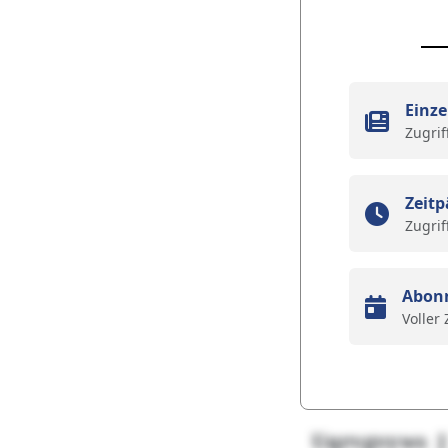
Einze
Zugrif
Zeitp
Zugrif
Abon
Voller
Uqrvgvyws J 