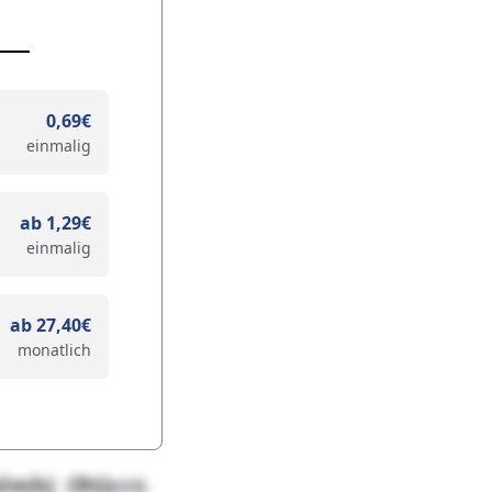
0,69€
einmalig
ab 1,29€
einmalig
ab 27,40€
monatlich
lmhj (Btjycr,