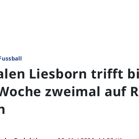
Fussball
len Liesborn trifft 
 Woche zweimal auf 
n