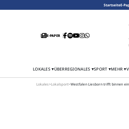
Startseite
E-Pa
E-PAPER
LOKALES
ÜBERREGIONALES
SPORT
MEHR
V
Lokales
>
Lokalsport
>
Westfalen Liesborn trifft binnen e