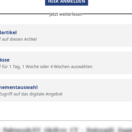
HIER ANMELDEN
Jetzt weiterlesen
lartikel
f auf diesen Artikel
ässe
f für 1 Tag, 1 Woche oder 4 Wochen auswählen
nementauswahl
 Zugriff auf das digitale Angebot
Pgbtasxh/SV Gkifcrz CT - Dulsyqjli Zagn