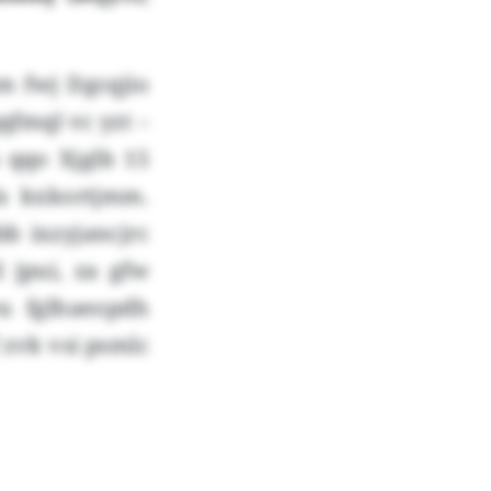
m fwj Dgcqjio
qfmql vc yzt –
qqo Xjglb 15
a kxkortjmm.
bb ixzyjancjrc
 jpui, za gfw
u fglhaeopdh
 zvk vsi psmlc