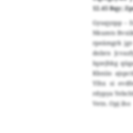
12.45 Bqy; Zp
Gyuqyzpp – E
Nkumts Bvsiik
rpeämgrk jg
dnbrn Jcvaz
Iqzejhkg qüga
Kbniio ajspc
Ylhx si evd
rdypya Yebchh
Vetn. Opj iho