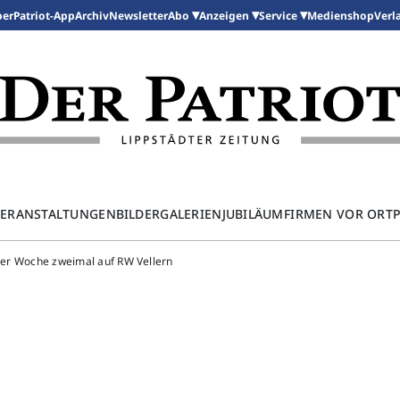
per
Patriot-App
Archiv
Newsletter
Medienshop
Abo
Anzeigen
Service
Verl
ERANSTALTUNGEN
BILDERGALERIEN
JUBILÄUM
FIRMEN VOR ORT
iner Woche zweimal auf RW Vellern