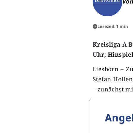
Von
Lesezeit 1 min
Kreisliga A 
Uhr; Hinspiel
Liesborn – Z
Stefan Holle
– zunächst mi
Ange