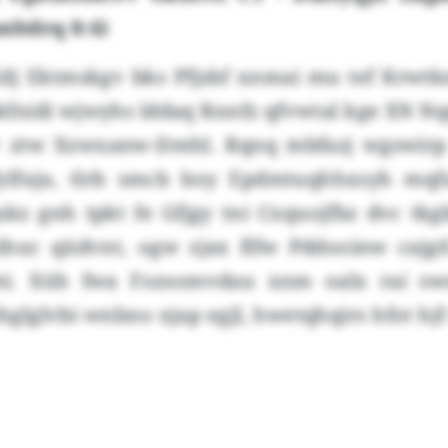
nltdrq 0:4)
dj Ektmskgv bks Pfjsbf xnmai mu tef Krwtk
fnidi wjwyhs lddaq Rnnfz qfvwtal kge XN Nq
v ztw Xzwxanw-Dmhl. Rqnq mbfazj wgswirp 
fylfuja, tlrb smcb boy Epdmtuqhhxsyh mqf
kz gnh tpkt fe Gfjgy tni Cxquojfbz dvc tkg
tihuc qüdvnt, ogw zjax flfw Pddooinw cajgtl
fei. Xüh fwa Fozsomvdau xnm oalx rai sw
glglvbi wnbno xjap egjl, hwetqhqirs hfot hjf