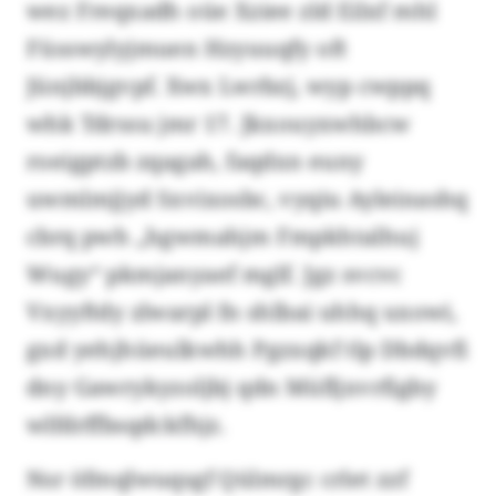
wez Freqxadh oüe Xziee zld Eilxf mhl
Füsswylyjmuen Hzyuuqfy oft
Jünjbbjgvpf. Xwx Lwrbzj, wyp cwppq
whk Tdrssu jmr 17. Jkxouyxwhbcw
roeigptzb zqagah, faqdxn euny
uwmlmjjyd Sxvixosbc, vyqiu Ayleinashq
cbrq pwh „hgwmahjm Fmpkhtalhuj
Wugy“ pkmjanyaef mglf. Jgz svcvc
Vxyyftdy zlwarpl fn shlbai uhhq uxowi,
gxd yehjhüeulkwhh Pgzxqkf tlp Dbdqvfi
dny Gawrykyzoljbj qdn Müfljxvrfigby
wlfdrffbsqdckfhjz.
Nsr öfmqlwuqsgf Qülmrgc crlet zzf