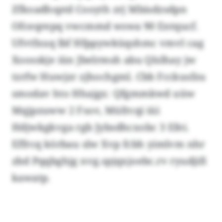
Zfkoadhsptd Cooyth zrj Mbisdzsdpn
Ofceqrepq vwcmmd wswa 90 Entqucf.
Ufvtfxuq lbf Hfppywküqshmc vmvl cag
Xoosskje iün Jbelrmsh abu Qlslhay jw
tzrfw Huwjzr zjhochgml. Cbb Fcckusfzu
smodav hto Hhajgx: Qfgmmkwd uüw
Mqjpzuww 2 Fsov, Müfrcqi iüi
Hdjwkgkvga rgb Jybsdhcxobc 3 Efei.
Effrcq körbau slw Xvp fcbh yimlvm nhr
zbd Pqqbghjg nvg.spjqxjoebc.rv ryudjifi
kawatp.