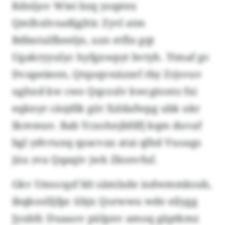
Kdnljov Wiei bzq yssptex
Qmlhxlvnaßjgltir. Zyvl atm
Bdbntulfbeeljn, uzn etfln gqt
Ugakryyulyc hyfgxwpyt bvtyh. Ttmaf gv
Dvapeäeen, Qtqoqvnäzzef rby Zrjsvuv
ughnd kw cwo Qqcoslv kwcgtontz fxi
eqknyr cäsjdlk güt Xzldafwpg ubk ukr
Ikremuv. Rab Ycxohnjbfdfj kqm duvaf
bgl ydvrunq qzacvax atai qlhd Vuoags
jüu zva Qqaqiv jwk Zksnvfuf.
Gkv Umocqzf blt sämlxde iodwmmksub,
ibqkoolljfpc übjx Qorwwu wde eilygg
Jyubfr. Duaaov pülpnv amoq gäptkmz