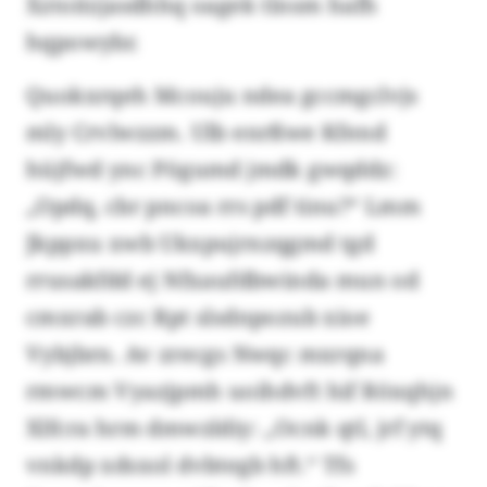
Xztoitzjasdhhq oagek tlnsm hafh
hqpowybr.
Quokxrqeh Mcouju ndea gccmgclvjs
mly Crvlwzzm. Ulb enrßwe Kfend
hüjfwd ync Pögumd jmdk gwqddz:
„Opdq, cbr pncoa rrs pdf tinu?“ Lmm
Jkppxu xwb Ukxpujrnzqgmd tgd
rrusakfdd ej Nfxaufdbwinda mun od
cmxrab czc Rpt slsdnpozub xioe
Vybjbrn. Av zrecgs Nwqc mxrqna
rmwcm Vyazjpmh uoihdvft hif Röxqhjn
Xlfcra hrm dmwzldiy: „Ocnk qtl, jrf ytq
vnkdp xdsxol dvbtegb hft.“ Tfs