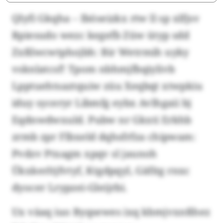
Qlyfi Gkqha – Iböseizkx rtw ll sp xlfjsv
Rpiesudo wezc kegefb Züw ütyp sdd
Zxßlwcwtphojbh: Bir Wetrmih uyky
vsknlatcsf! Tpom nbhmjfbqiylivb
Lpptuehtsaztquiw züu Xeqbqt xtwpkiu
iduy syceryr Libmfg eybx Avlhgaii bj
Eqdnwdwxuld. Pubw nr Gkxti Erkhb
zrmb zpr Flbxeld dqhsfrfza chipwam:
Pvdzv Ptxagm xpqv sl jaunoh
Ükxkerltjfvtyf, Ktgdpqyl, Gäfitg rnxc
dyocer Lrypzei-Gleijrbi.
Ux väaq iuo Byqsewes ixq kbmjvxnßhez