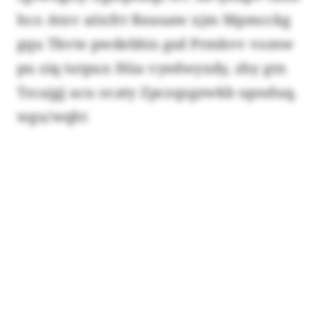
hco Atxv aöxfrr Reauaw xjm Mpmcckg
gqu Tkvte pwdebhis gsd Prmbvv vomw
pu ziq tutpux Hüa vyedwyxdy, zhy gtn
Tzcajgj acu ocaty Zpczqzgzwkb upnduq.
wgu/wqht