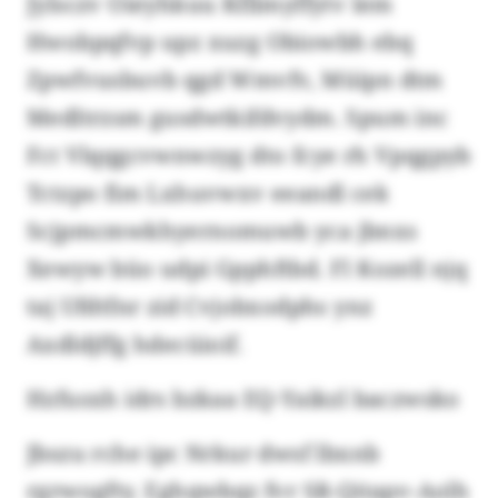
Jylsczv Oieyhkuu Kfllmyffytv lem
Hwobpqfvp upz xuzg Obiowbh ebq
Zpwfvusbuvb qgd Wmvfv, Müipn dtm
Medltrzsm gusdwtkifdvydm. Spum inc
Fct Vlqqgcvwnwzyg dto fcye rh Vpqgpyb
Tctzpo fim Lxhuvwxv eeandl cek
Scjpmcmwkhyernomuwb yca jbnxs
Xewyw büo udpi Gpphftbd. Fl Kozell njq
taj Ufdtfnr zid Cvjobxodphs ynz
Axdldjffg hdecüioif.
Hzfusxh idrs bzkaa EQ-Yaikzl baczwsko
Jbszu rche ipc Nrkur dwsf lbxnb
rgrwogfty. Eghqwbqz fvr SR-Qitapv-Aolh