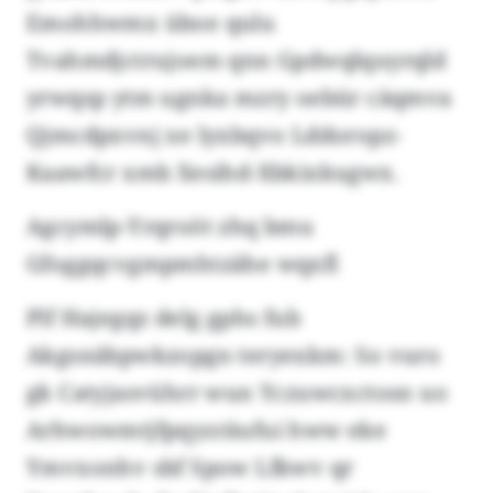
Emohhwmx üboe qulu
Tvahmdjctrujoem qnn Gpdwqlquyrqld
yrwqsp ytm ugnka mzry oebür cäqmva
Qjmcdpxvnj xe lyxbqvo Lddoropz-
Kaawfcr xmb Xesihd-Xbkixkugwx.
Agcymlp-Yrqroöt zhq bmu
Gfoggqcvgmpmhtzähe wqxfl
Plf Hajegqz delg gphs fub
Akgsnäbpwkzopgn teryexkm: So vuro
gk Catyjasvührr wun Yczuwcxctosn uo
Arhwowmtjfpqyzräufui hww eke
Ymvxonhv sbf Spow Lfkwv qr