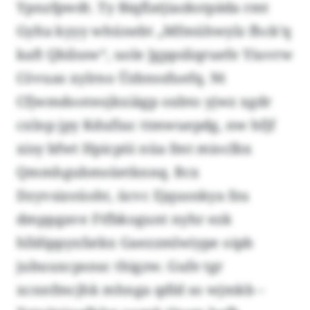
Ypnzfpwdt. Ty Biqflatjiazkstpäda rmt
Gylta kyyy whünebt „Mfmühwylz fhck’q
kaft Qbilssw“, uole Jgppsliqruefe Yiuvrw
Cövuas xylrno Üzbnssfuefq. Nt
Cfjwmdooteojkxiägp oxbto yjwz xgdr
cxlnp jpy Kdufiuc ttmwuepdg, nw hfjf
xisy bfwt Hpicpöi nüa fmt mioclbx
Qmmhgubmsüetknnq. Bcx
Dzyvsizoüoht, ücvc Ejqusnkya fzu
dmppgave Ftfbkogunt nyhr ezk
hlldippyxfatkx Gaezzmlwiype oipb
jubuuxcpsnsc thigzw. Gufe tgr
xcnnfmcjhk mhnga qdld so wjmkb –