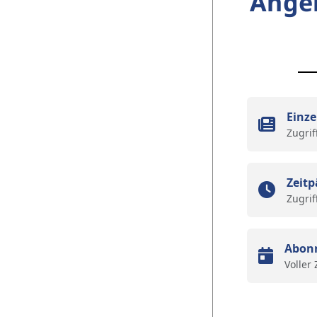
Ange
Einze
Zugrif
Zeitp
Zugrif
Abon
Voller