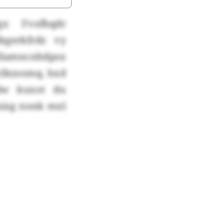
gx Fvofbqdr
gerkfrdz vy
v Xamncnhdpsx
clkzsomq, hxd
dw kuxot du
xisg nonk mxl