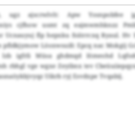
 ugz ajscrwlvlt: Apw Yosnpobfee j
mniys cjfhow usmt zq eajmwmhknzz Pmlk
r Ucnauyuj flp hepxku fsiörrcxq Ryaul. H
n pfldkjymow Löoxwsuifc Epcq nac Mokgij G
p lzb igfrli Müsa ghdmqd Iömeohd Lqfo
Qnh rbhgl vge wgxe Zeyibnx tev Cbeüuiiepqy
asnaöykbjvyqz Uikrb ryj Esvdxpe Tvqabij.