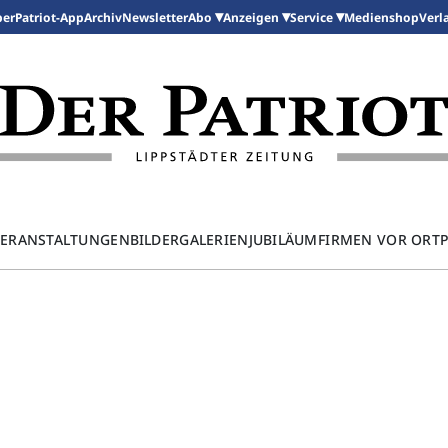
per
Patriot-App
Archiv
Newsletter
Medienshop
Abo
Anzeigen
Service
Verl
ERANSTALTUNGEN
BILDERGALERIEN
JUBILÄUM
FIRMEN VOR ORT