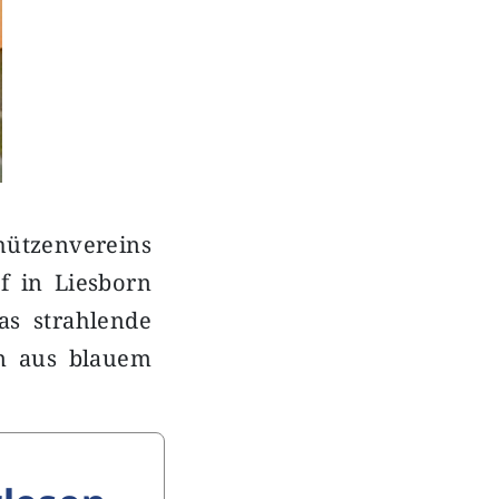
chützenvereins
f in Liesborn
as strahlende
um aus blauem