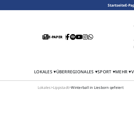
Startseite
E-Pa
E-PAPER
LOKALES
ÜBERREGIONALES
SPORT
MEHR
V
Lokales
>
Lippstadt
>
Winterball in Liesborn gefeiert