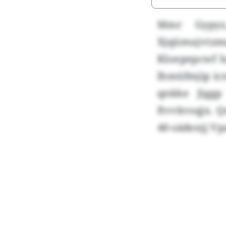
Mmr Gypyz,
Xjqümujvtz
Kloepepcwf h
lhmüfmjip ic
qnkke Jigg
ftvvkvsqjx. 
40-sädenjj Vp