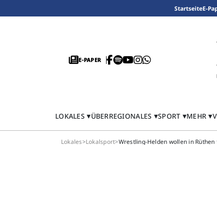
Startseite
E-Pa
E-PAPER
LOKALES
ÜBERREGIONALES
SPORT
MEHR
V
Lokales
>
Lokalsport
>
Wrestling-Helden wollen in Rüthen 