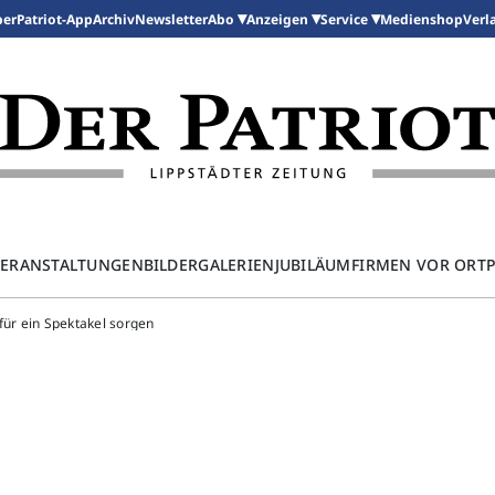
per
Patriot-App
Archiv
Newsletter
Medienshop
Abo
Anzeigen
Service
Verl
ERANSTALTUNGEN
BILDERGALERIEN
JUBILÄUM
FIRMEN VOR ORT
für ein Spektakel sorgen