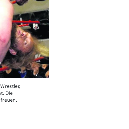
Next
Wrestler,
t. Die
 freuen.