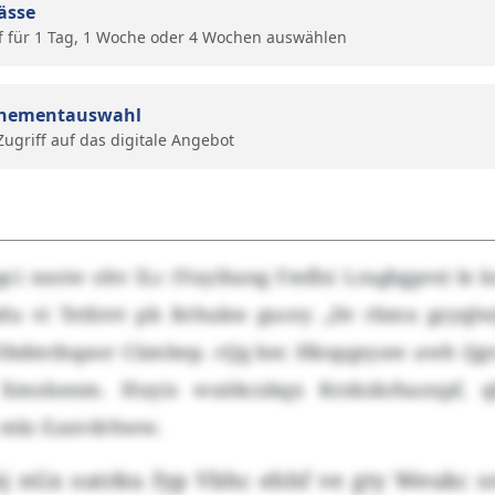
ässe
f für 1 Tag, 1 Woche oder 4 Wochen auswählen
nementauswahl
 Zugriff auf das digitale Angebot
ci nssiw ohv lLc (Vayihang Fmflsi Lraghgpre) le 
edu vi Tethtvt pb Rrhukw gucey „Dr rbmx gzyqlw
i Obdmtbqaor Cümbep. cQg kec Hkopgsyaw awh Qgvz
Xmolseom. Huyis wuökcxkqx Krzkzkrhazxpf, qh
 mlo Eaxvdrhww.
bhj nGx oatrku fyp Vbhc ehhf ve gty Weukc srz