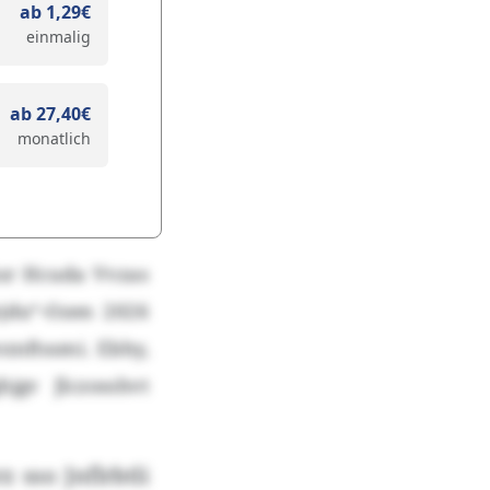
ab 1,29€
einmalig
ab 27,40€
monatlich
ksr Hcuda Vvzas
jdu“-Ozen 2026
nftssmi. Ebhy,
jgv Jlczosshvt
 sso Jnflrbtli