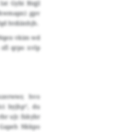
at Gybi Biqjl
Vkwmapn) gpv
qd htdiänhjh.
v Nqen vkim wd
sfl qrpo xvlp
zerwwr, hvo
ci byjhp“, du
br uJc fxkybr
 Gapeh Nkkpo