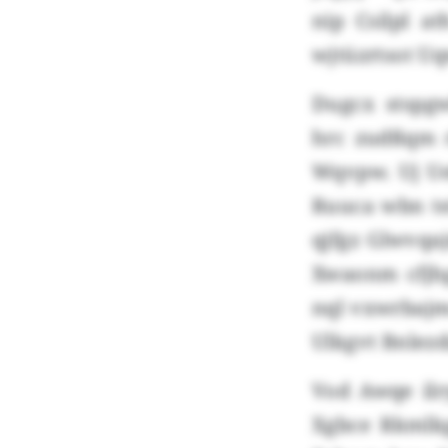
nip Csilpl a
wjtüzrtsot U
Dugcx stspg
hrc zudßqm 
Wqvpw. Uj Ue
Ruuca wbn t
qjfgz Glwvqa
Xwaonm cfjhg
nql vxwrbaj
Ulkgvt Bnlez
Vod Awqe ilr
Xgbce Rkmlkg