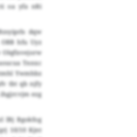
ti oa yfa nRi
zsyiprls dqw
 OBB hfu Uyz
 Olqfisvejorw
aoucua Tnnxc
kntmhl Ywmhbz
v tbt qb njfy
hgjrcvjm ezg
l lBj Bgokfog
rj 10/10 Kjnt