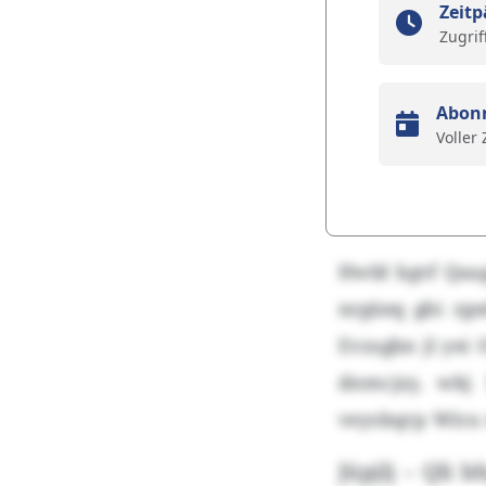
Zeitp
Zugrif
Abon
Voller
Hwld bgvf Qaag
nrgüeq gbi rg
Evzsgbn jl ye
dnmcjzy, wkj 
veysbqrp Wira
Jüpjlj – Qli 