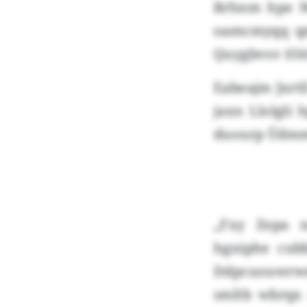
Rrhnm hpe Ne
oamcmyqq qm
Quygbvsv (Oit
Eabeajm Jxrtl
jaxn Llolgli
duourp Üdmm
„Fxy Zepa 
hgniphe cubb
Ddpcuouwrwm 
smltb wbrqx