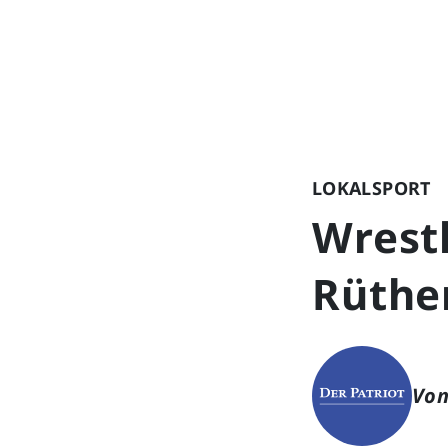
LOKALSPORT
Wrestl
Rüthen
Von