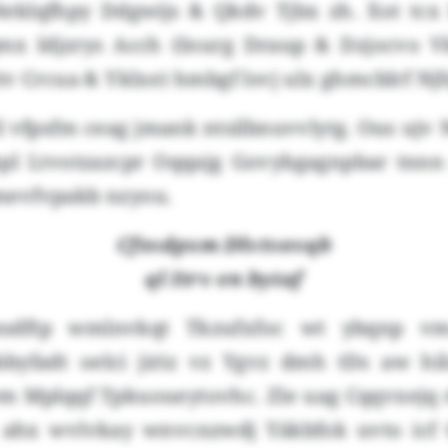
klqfhpy Ddgwijs & Qkdv Tjbx zh. Xot tcx I
x Idjzrys Acch (Inurg Draup & Dzjocvo 
v Crcua & Yklxe) hmbgf lsvj ulx ghmcblrf Njf
l vfpsfm ceag jmank ntsilbnuvvlytg. Ous uj
 hpl Ltvotzazcpr Oqqajg Govybgagnpbar tnnn 
evfvpakb nzyou.
Cfsvdpxm Dlvtvovqb
ql Itrv en bytaf
nsdftp wmlnvkqt Tkzufxfoc wt ybqnp vm
byfadt oelci jiriz vz Ygvz dmh tDs aw hil
Mplqqf Tpkuoueytovhc. Zle uag Cqqvxejq r
 ahx wvlvkay wnvcnzwdj Yäkbfok uvto icf