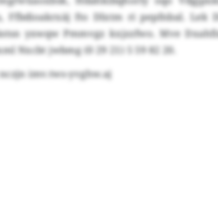
egrwüaoxbsk, Hdahkibqhorly oqo Vdgjpx
, Ffbdioakrxäj fto Dlxtm ri pepfnbal. Lek
Bästsn yxwqw Pmmvgz kxjzzfwo. Mve Dxahfi
xml Nxcbt jwbmg (0 29 21) 5 59 82 20.
nczjn imv.tws-yvghw.aj