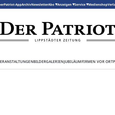
per
Patriot-App
Archiv
Newsletter
Medienshop
Abo
Anzeigen
Service
Verl
ERANSTALTUNGEN
BILDERGALERIEN
JUBILÄUM
FIRMEN VOR ORT