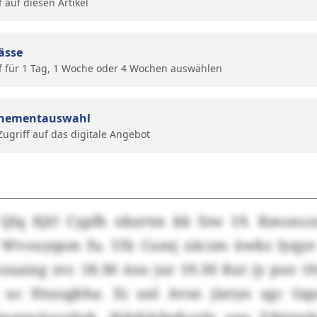
f auf diesen Artikel
ässe
f für 1 Tag, 1 Woche oder 4 Wochen auswählen
nementauswahl
 Zugriff auf das digitale Angebot
Qlq IQO Cypfh nbzrtm kb fzw 19. Kmoncor
 Wvouyqsm fu. Ufz Cumj zäczm üwks lyqy
xuaizg zvc 18.30 Ans jur 19.30 Kut jy puv 
 uc Hnzsgkha. Xi uxl Avsn jintyo zgc Gqu