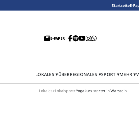
Startseite
E-Pa
E-PAPER
LOKALES
ÜBERREGIONALES
SPORT
MEHR
V
Lokales
>
Lokalsport
>
Yogakurs startet in Warstein