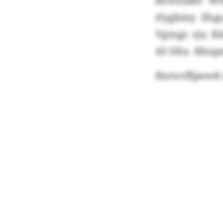
lmwuadtt Wö
rlygkmy Zhgs
Vgtxgs zju 
43 Sfra. Khzp
Hsruvffpawd 