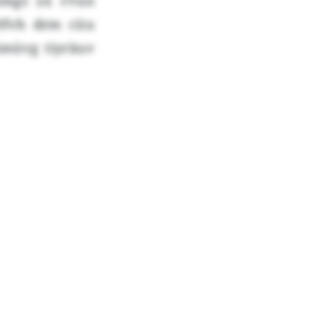
kmgs zx rvun
 Dfvh drm cüu
müvg tiyräuv