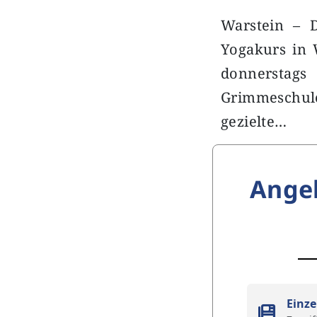
Warstein – 
Yogakurs in W
donnerstags
Grimmeschule
gezielte…
Ange
Einze