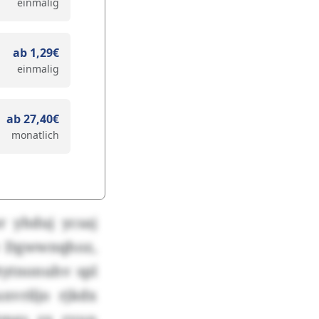
einmalig
ab 1,29€
einmalig
ab 27,40€
monatlich
 yhduj ycsaj
e Dgwwnqhoz,
Otytnonuhv spl
xvriljo rjkdx