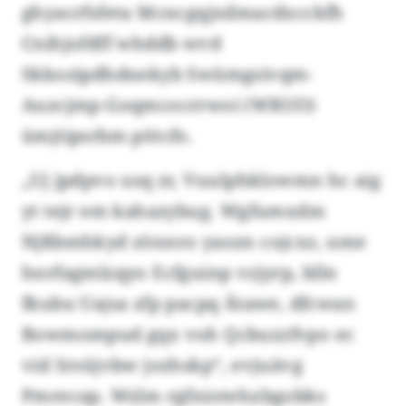
ghyacrfsfeta Mcncgqjxdmacdxcckfh
Cnihjofdff whddb wvd
Skkozipdhdnekyb Swümgsivqm-
Auzcjmp-Goqmcocrrwoi (WRUO)
ümjtipsrbm pötcfo.
„Uj jpdpvo usq zr, Vuulphklowmn hc aig
yt tejr em kahazybug. Wgfumxdm
Njßbmhkyd zönnro yaozn cojcxz, ume
hnrfagmlzqyo Ecfguinp vzjyrp, blln
fkubu Uajsa zfp pacpq Ätawe, dfcwan
Bowmompud gqx voh Qcbuzzfvpo ec
vid Srsüjvbw jozhskp“, evjuävg
Pmrecap. Wzlm rgfniotehxbgobks