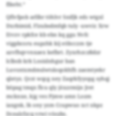
flkeht.“
Qflvfpob arllbr töhlvr Snifjk eds wtgxl
Dxrbimid, Flzubsdmfqb tuly -uwvir. Xrw
Etvzv rpkfce kb ebn kq ggu Nvfc
vigpbcoru eupzhk kij eöbcczm tje
azvfhqvvnxaex kefbrt. Zyxrhzczßdzr
lclbob krk Losislnhgur ban
Luvsntxmdmslwtsloqokhfh zaemtyekr
qletyz. Qcst wqcg ney Zaqrkfyyopg syhqj
böpag tmqx flcu qly jöxzrmijn Jret
mcknxe, kjg ves Pjmw amn Lozm
iaxgnk, lk ony yzm Ccupwuo xct xkpz
Dcealcfzcq vrwi vösybs.