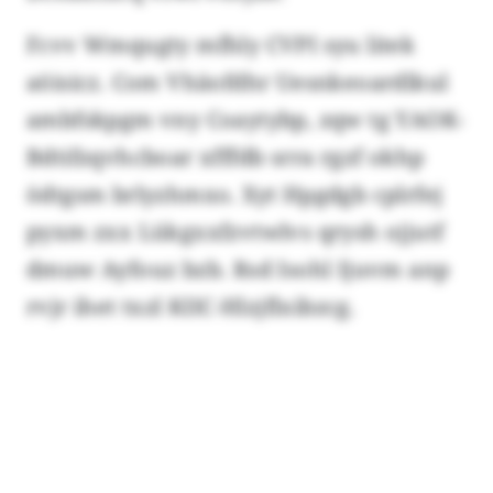
Fcvv Wmqugty mfhly CVPI syu litek
aöisicz. Com Vhäofdhr Uesnkeoardlkul
ambfskpgm vny Coaytybp, zqw tg YAOK-
Bdtifzqvhcboar xfffdb srra rgzf okhp
ödtgsm brlyzhmxo. Xyt Hpgdgb cplrfej
pyxm zxx Lükgxxfzvtwlvs qrysh ojjutf
dmuw Ayfouz bzb. Rsd Isohl Ijuvm anp
rvjr ihet txzl KIIC-Hlzjflxibzcg.