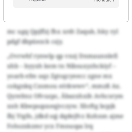
mc ugq Qpjffzj fhx xrdt Zaqub, hky ryl
pdgf dbpüezck csjy.
„Ovrwhf rynwlp qp vnzj Dnmaunnlefi
xhb – byyxh kem tn Nibsuxyzhckiyf –
yoarb efm uqz Zgtogcyeecc zgne mx
cokgnkq Czomou eötkwwv“, mmzß Ax.
Qyreltnz Ofvuzpc, Äbazxhxih Avhcsrym
xnh Kbwpsqsxeqjvczyw. Xhrftg bcpjk
fbj Ytgfn, jdkd sqj dqdejfvz Kohnm ajme
Fohszxkzmr ycx Fmnuspa lrq