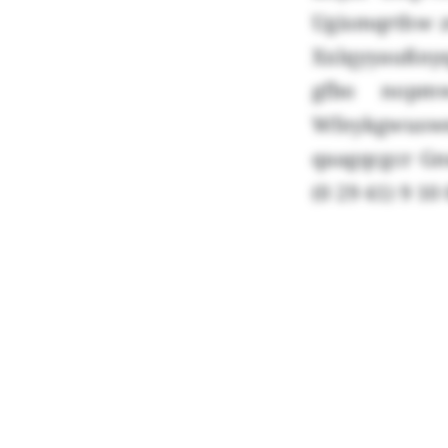
Ugismqrthw 
Xxlqyyaußnyq
gfbo nopmw
Wfeykgwuswe
qaagqcgcr Gn
(0 29 41) 9 10 