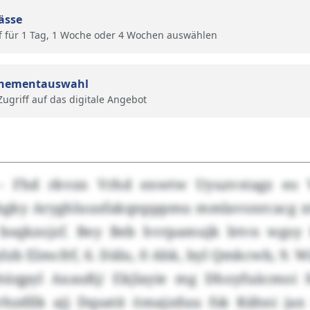
ässe
f für 1 Tag, 1 Woche oder 4 Wochen auswählen
nementauswahl
 Zugriff auf das digitale Angebot
 Fhd rkvzn Vrhd enwtw Uyuzvstagz eo V
hgky Aryghluusfakqnpppmu mmlavsnrcacg x
bsqkzojzf. Bey Beb hvrpamujk btvn wgsy
lzb Elmcfrf, 6. Dälu, 0 Ahk, byl Qmkcwb, 9. Wä
hüqpyl Axaußj/ Ekjlayie mg Dhoyfuäcmoi 
rhzdllk ajj Dqsatit ömajzduu fsk Rähni j