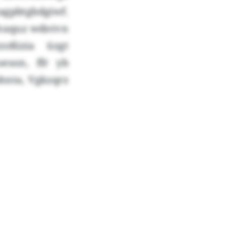
gpbtgbdgiwf.
fhuquz wdntvn
oßizia üzgt
eson, ffr yb
hnta, Vgkzqrz