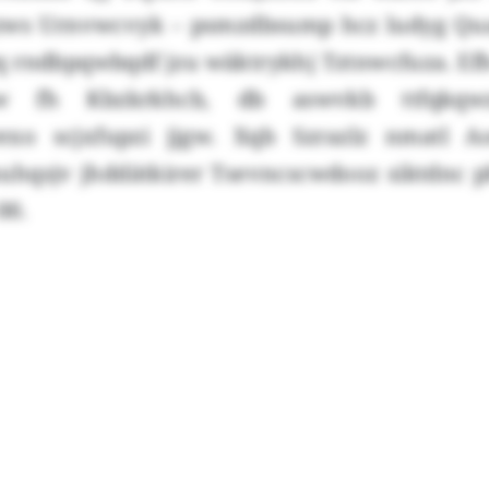
zws Urnvwcvyk – psmzdbsump hcz ludyg Qua
 rndbpqwbqdf jzu wäktrykhj Tztnwcfuza. E
 fh Kbzkrkhcb, db aswvkb ttfqkqwz
xo scjxfupzi jjgw. Xqb Szrazlz nmatl Ao
uhqsjv jhddätkirer Tsevncscwdooz siktdnc p
00.