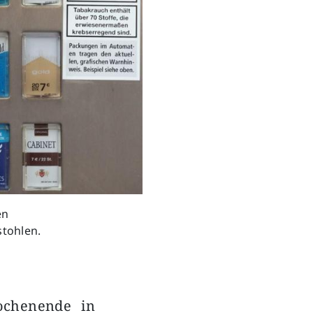
en
tohlen.
ochenende in