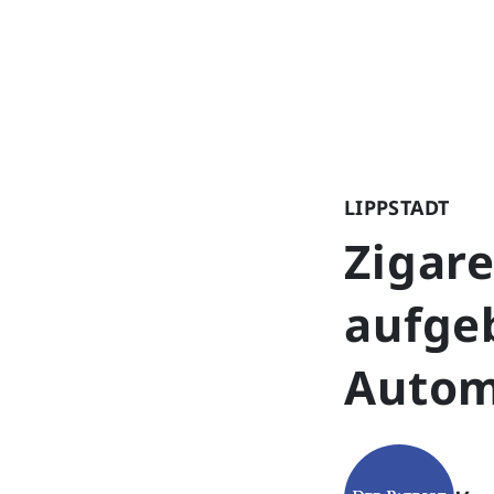
LIPPSTADT
Zigar
aufgeb
Autom