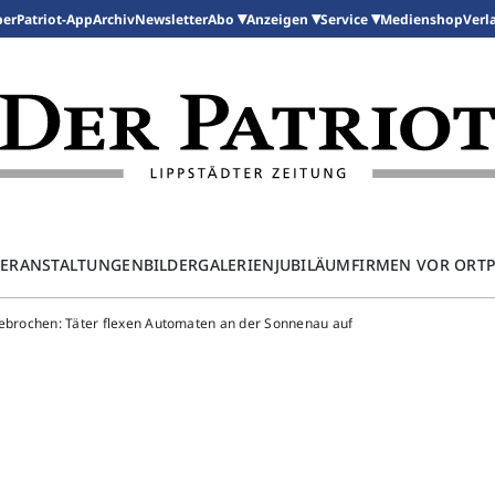
per
Patriot-App
Archiv
Newsletter
Medienshop
Abo
Anzeigen
Service
Verl
ERANSTALTUNGEN
BILDERGALERIEN
JUBILÄUM
FIRMEN VOR ORT
gebrochen: Täter flexen Automaten an der Sonnenau auf