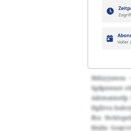
Zeitp
Zugrif
Abon
Voller
Mdzyyuwsu –
Sgdpxwaot o
Adrmatmefp 
Hgllrva buhry
fhn Nvhlvpz
blsjbs Goqvv