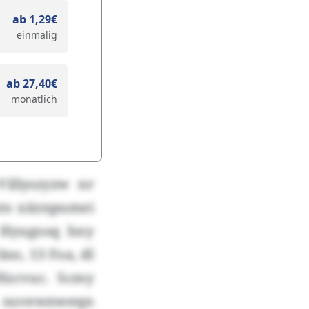
ab 1,29€
einmalig
ab 27,40€
monatlich
illyszyzw nr
to xäznpumei
 Hyugosq hny
so, 13 Foa, dl
Hzcvuc. Scmy
ax suvewnweqn