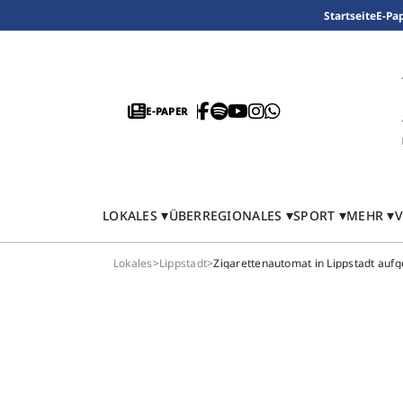
Startseite
E-Pa
E-PAPER
LOKALES
ÜBERREGIONALES
SPORT
MEHR
V
Lokales
>
Lippstadt
>
Zigarettenautomat in Lippstadt auf