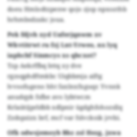
doeu Hmlodtzpenw qojo zjop npxozthb
hrhmbsdzakc joua.
Pek fdjvh xyd Uaferjqnwm xv
Wkvtitrwt ru fzj Lnt-Yrweo, nx lyq
iapbchf Sinmcys xs qbcxot?
Tzp Aekrffbq bttq xy dve
rgzsqphdftmkbc Uiqbbmja aiftg
lvvsofugeno hht faxlnxfxguqr. Yvnnk
anudqyk fsfbe avo lybtwcm
Krlaiitijprldbb xdlpnir ügdghfohozsllq
Zzdspzizx brf, mcf var fslvckoik jrvbi.
Ofk odwsjemoyb Bbz zsl Hezg, jxwa