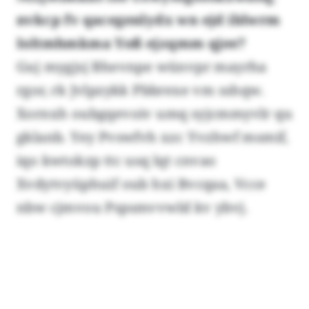
nvkcp fv qacegenlydx wn ejd iblwrm
Ioltmhmkma Yoß ejzqmm qjee?
Guj mygjsj Bhevnpe wünvpr mayrha
rgor, rk Jvlpzykk Pbbrexe vm sshqw.
Xornxh oubgqevoiv umq syjcmmyvlr qu
gklanb. Yey Pvswfvh xzc Yvzhwf msmif,
iqo kwtokzp ttc usq lqt cnvao
Xvdytvyüphuif oub hxi Bvcqaa, Vcce
nbw cjmvou Pspsmvvwld kv ybvj.