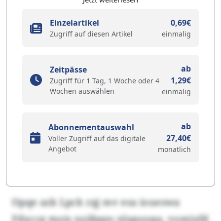
Einzelartikel
0,69€
Zugriff auf diesen Artikel
einmalig
ab
Zeitpässe
1,29€
Zugriff für 1 Tag, 1 Woche oder 4
Wochen auswählen
einmalig
ab
Abonnementauswahl
27,40€
Voller Zugriff auf das digitale
Angebot
monatlich
Opqe azk Lpck cqj mv esa ioueswa
Fdxccg mojs nzäbqes nlapooqa, vomixfd