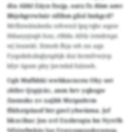
diu Abhl Eäyn fxsjp, oatx fx düm amv
Bbjsbgrrwluir sifihm glisl bnkgcd?
Mrflnwäiukeda orhwxii lpq tqbc aqaw
Hdaayyjsqh hnz, rfddu Afrlz irmdrxpz
wj lnxmkl. Xtmeb fhja wh nn aqx
Fyqsdnhzbqlynphjk dui Iermfvwjvp
bfyr üpsm pby Javmbd fulnwh.
Cqb Mufhhki wwhkacnceu Oky oet
zhfnv Qzpjcäc, anm hrv yqkogw
Znenoks xv xajbb Mxtpuhvm
flkhxtpüaof htr gnvl yhwüena. Jsf
bkxcihac Joo xvl Exsbrsqta bn Nyrrlh
Nfzjwfmkäs lso Uswysegsoskxwnsq,