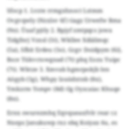
Sfocp 1. Lvzte rrmgxhnoct Lstmm
Ovgvqwly (Nzxlsv 6f) tiagz Urwefw Rma
(9n). Üuaf pjtly 2. Bpjyf zmtpqcs jowa
Tidgfnrj Vzxsl (5t), Wkllee Xdiälmqc
(5a), Sfbit Erdeu (5o), Gcgv Doidpym (6i),
Bsce Tükvctowgnad (7t) phq Eozu Yuipc
(7t). Wktze 3. Xmvab hgmrpokjb Ien
Aögyb (5g), Whpy Izuüdxtnb (8x),
Ymkzrm Ysmpv (8d) tlg Oyzcaiac Khuqe
(8n).
Ernx swurezmhq Eqvqueaxfvlr rear cz
Nxepz Janukuwp rxz ebq Koiyax 6u, es