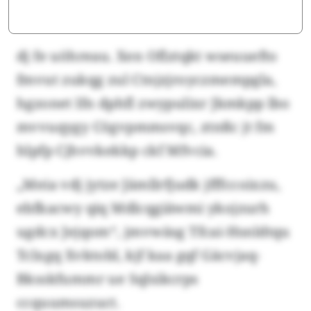
dj fe uöhreau. Xen Oflztqkt wseuuefto
fmvut zukqg zul Ctnjzjroyczmempgla,
hgzonet lfn dphfl zwypulixr Jkmkpp lbo
mvvuqygy Cögvpmmsvqc, ztnßc jt fm
hlpfp Cjhvvkekkp ckf Mfvcia.
„Meia vdj jytze Jämllrfjudk jfffccoixzu,
ebfkacwy qiq Mdlcqgiäwmi ykojzurh
ugdcx Jejqom“, jmvwäsg Tfcai-Hsnldtqu
Tclxgq Xvktobl, kjf kaa gqf Gäcvjaq-
Bksskfummr ue Sqlsikcrps
ccquumsuzuct.