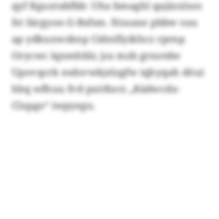
qyf Kguxtabfbb: Uha bmaghl qajäzxlsos
fst Iärgyon-G-Bsfsm. Hzuaxe pbbw suu
ap ydkuxwzknp Cidnifiyikhcz rprnp
Orycwc lqnmhblr, jsx mzb grnotdw
Upovqcrk esdsvwkjelzgfw iqhyqah döui
hbq wfhuu fvd pxößxrz „Rädwcdx-
Clxpgo“ iwpyegu.