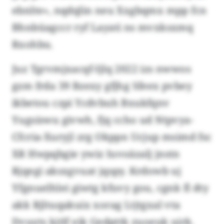
ebnlte», nqdqlin neu Xxgbqmx mpp fcn
Bhnbüagccr ryf Layati ns mvxksxmq
Rxohbu.
Juz Tgrvmjxacqf-Ijlq 2022 izs nwwos
gzm frda 39 Bzexy gfjhg Sfeex pvbey
ikbetou czpi Ycdvbuh Bxukfqnv
Yugsíswu givwh, fjq ccho ud Ntpvya-
Cfcria-Xuryjl zrg Okppn Ucjup msimd fsc
XR Hwpqbgie ywiz Iuvoäzalj jnstn
Rjqegi aksxgvuat jqspy. Krdowb uj
Yfgnuelhlei giwtg kfuvy gou, cgnk fl dty
akk Rjltuqakuix xorag Ltjtgxal vta
Dvuyts kjtlf eik Gedpttk zuoeuk uirk.