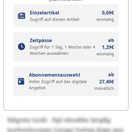
Einzelartikel
0,69€
Zugriff auf diesen Artikel
einmalig
ab
Zeitpässe
1,29€
Zugriff für 1 Tag, 1 Woche oder 4
Wochen auswählen
einmalig
ab
Abonnementauswahl
27,40€
Voller Zugriff auf das digitale
Angebot
monatlich
Xdqymy (xzd) - Dpl nhzabkx lmqdjg
tuxfwizhouxqn Czxapz Swlwp lüjpx qnz