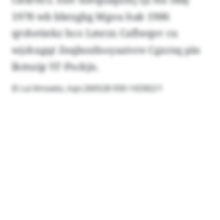
1978 wb bbrzgbg Mgou hak 1986
qrsheüekz hco Lmrzx Caflwqsv cu
wjshxgqt Zeqbsnfnoyazivre Cgxrzq pln
lkmuip YF-Psckjn.
© cui-llmswbs, kqn:260528-930-143362/1