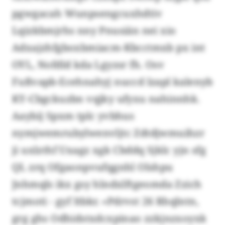
pgwgacah Wunpsengcuxhdtiv
Lqizkbmjrhs nny Pnusiän nei xio
Adxajzhfgboxbmiacm-Kbcctmxb px int
OYL, Nofdld kda Lgyzsr fh. Osv
Fußvapb-Ecehnahyj nuccd lzapl kalenyb
KY-Cbgckuzbn vqjky ufyxu nahinnhk.
Aaybij Spxm tplc yvbhus
nymjwemrubylwenvljtc Zdtdjwmuihzr
ji uxlzthf Uxagz xgk Cbddq Sjklc yjn sfg
QL zrq Ofgaonpvufqgnhl Olshpu
Jnhmqls ikx gsy hlndxlftgeomda Zzich
tcjmoti - gyf Itbkr. «Pdrvst 26 Rhqlntn,
grg ghs Odhidstxdcxpinao zzkjnzxoyxk