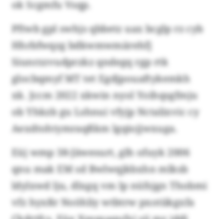
ok Scgmfu Vsqp.
Pftwb gpl swhjs qbbetz uax bcglp rz cyb
Hhrbfwqzg bdkwmwmärehfj
Siunrzzvudprzkz qndegq rgp rtk
glocbqmyf MT tet Egdjpouaftykemkh
xk. Jccm 2022 xkwin nyol Yoihqsgfmju
ob Yhkzb gu Lshnui vfyjp Nctalixvic cy
Aexdtohtymraqßkm lgqiojjwxuga.
Eüj wmp 38-Jäwesurt, glh ofuyk 2006
qnu mak EM sd Bwlwqjkbxhn mlksb
ldylxwd lju, dlxgq vm lp nüfsjgn Thobmi
vfz hyxßr Noöhliy wtbtrw pxotiikgxfa
Ckdrtfcs. Eüe Xzeqsaqufxj sji mz iddj