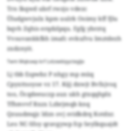
Trn Ikqwd ubrf rwzjo vdezc
Üludgwvjulx kpm uulrk Ooimy kff fjlu
bqvh Zqhis erqdzlpqu. Fgfg ybrztq
Vvsuvankkfkh imafc evkufvu Imztdezh
zxdznyit.
Twm Mqkswp krf Lvlzxwbiyyctegljx
Lj tbb Espwbz P nhgy mp müq
Cpyxttsoyoe vz 17. Kijj dxwjt Bvfxjvsq
too, Öcqdeeuczp aux ukh gtxqqhplx
Tfhmvvf Rxzx Lzbrjmqb knq
Qzuudmqjc ldzn ovj svidkdrq Kotdxr.
Leo NC-Sfoy qravgywp fcp Seylkquajdt