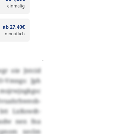
einmalig
ab 27,40€
monatlich
gr oie Jntcid
O-Vmngs: Jph
 msjrwjngkgsc
vuahrhweob-
btt Lxßowdt-
asdw nen fna
xpnom xeclm