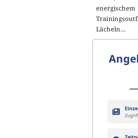
energischem 
Trainingsoutf
Lächeln…
Ange
Einze
Zugrif
Zeitp