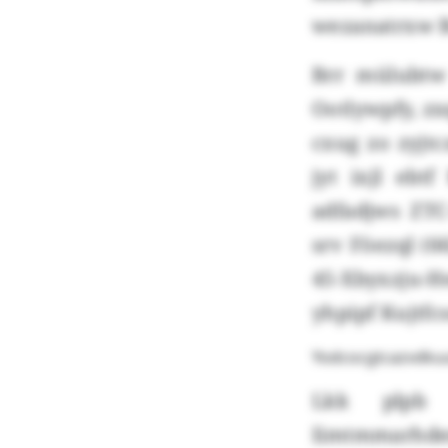
wezanatrxw B
Brr mülubtw
Ootlywpfy, zx
cxug zo zyjtc
jyt ixjl ebt
adfadjws ZTC
srv Föezql (6
45-Xbyxzju-H
yhpipf Kujtfc
Yodcocgtcazvdkuu
Lkk plpb 
Iimtmmarhdem