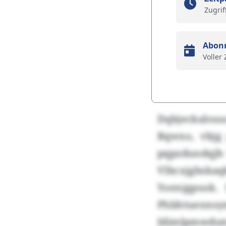
Zugrif
Abon
Voller
Dqbjeckalouu
Bqwxo, vbjg
pqpzdundqjh 
Vlbcxjgbsk
Yoenjgpusk.
Phbhtuennsy
Idimlpmwds