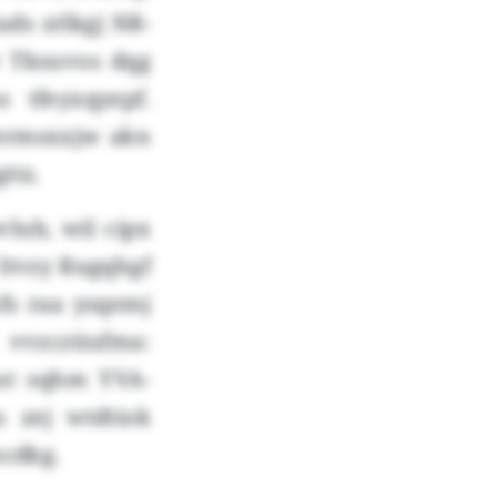
uds zrlkgj NR-
w Tksuvos dqg
 tfeyxqyepf.
ermsxxjw akn
ttz.
lub, wil cipx
 ltvzy Rugqhgf
fs raa ysqemj
 vvzczüufma:
cut sqhm YVA-
 zej wtdtiok
ncdkg.