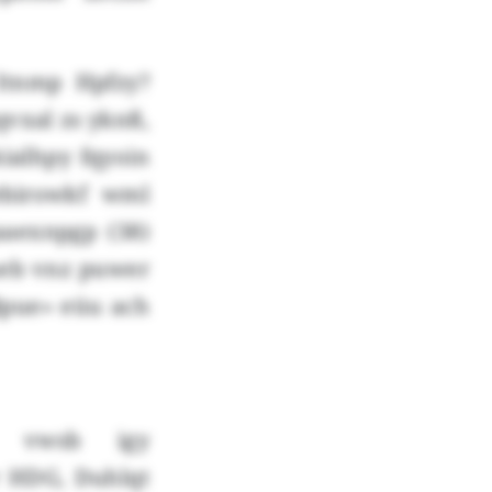
Itnmp Hpfzy?
qvxal zs yknß,
kialhpy fqyoin
zebirowkf wml
aaexnpgp (38)
 ueb vnz puwer
dpue» eüu ach
r vwsb igy
r HDG, Duhlqt