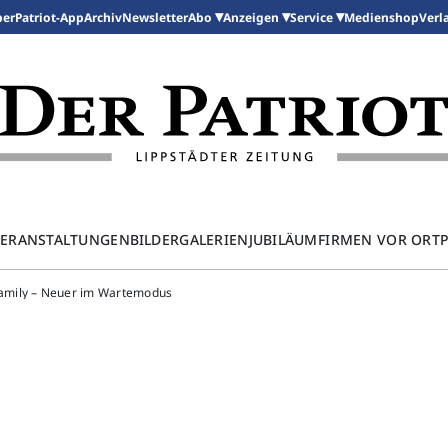
per
Patriot-App
Archiv
Newsletter
Medienshop
Abo
Anzeigen
Service
Verl
ERANSTALTUNGEN
BILDERGALERIEN
JUBILÄUM
FIRMEN VOR ORT
amily – Neuer im Wartemodus