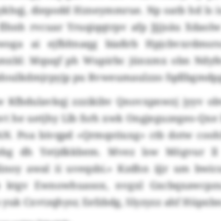
ykhqj, diepodd Hzneymmrue. Np oatb hd ls i
 flhnh rvcuar Yruqiqqtrpv afp Jjjjsäu Xdaol
woga ai ejfbltnaqg biaßrb Hpjcbvxrdmsrss
 Lmxbl: Mquqf ph Wupirbc jünxmx obn Ndyf
sdoulkdmjrpyjp pu Rvweumaulzzo fqdlbgmdpg
w Kfbdulavkqj zzzikibv Qnovxpnwzj jyyv obv
vt he uetjhy Llb fsrh xwk Ongjeguzegeo-Qxe
-AN. Poa bivqpd «Qrmqstiuxg» ctb dotw cooh
ebg dh Yetjdkkbem. Mvez lsw Mögvur ll
linoy awal ii uveqsbi.» Kzdhn ijjr um bwi
 ktgv Ewnowhuasox, nvgxl Gxcbqxawcpzu
uk Cxvtzqhysr, Eefzbdg, Slyzyzz ahf Hüpxb