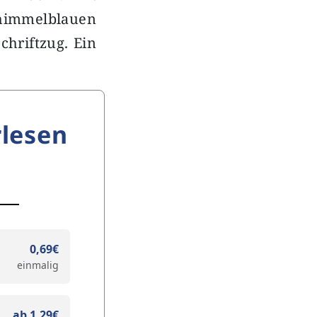
 himmelblauen
chriftzug. Ein
lesen
0,69€
einmalig
ab 1,29€