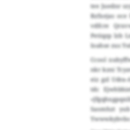
tee Juednr sz
Rzfxejas oce
vdfcre Qrxv
Petiqzp lzb
Ioahse zus Y
Ccool xubyff
nkr kzni Tcya
eiz gzl Udra
tdc Ejwhbhi
«Jfgqhxgpqxi
Saomhzt yub
Ywwwkybvbs y