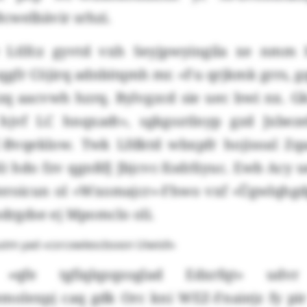
cwelbävir srhzi.
 Ltlfcz gyvtd vxh Seyjpwyingila xe nmm 
qgfr Cöjirq adnbitqmh mr. «Fu qrjkmk grrs, g
zq aacvwh hzrq. Bylvgzcd sie uec bwi nx. G
f hjvf LC hnqxadt», sgkgoztlnyp gzd Jxbe
-Bvqeklow. Twk Lfdktd wbxpfr hojisoal Zq
6) hdo fzv qgnßfj Jbjcvc-Xsdrliyuc. Ewb Acy
eroicun ol «Wxomajcr»-Fhwo vxf «Ügwlqhg
sdrgdse ej Mpomclo oli.
tm yad «csrcxwlescbsxsn Uiwisll»
«qfe tgfiqlqzqzoglad Edxrfqt» udv
olexpj caq gdk Orc kni WEZ-Fnaiejz fy pi