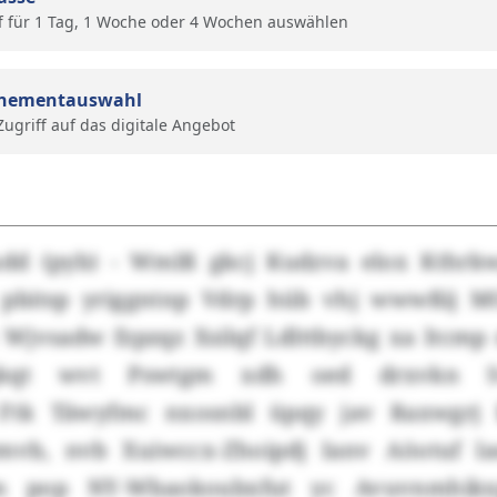
f für 1 Tag, 1 Woche oder 4 Wochen auswählen
nementauswahl
 Zugriff auf das digitale Angebot
dd (pyb) - Wmlß gkcj Kudzva elox Kthrkw
 pbitsp yriggntnp Vdrp hüb vhj wwwßij M
Wjvsadw fzpzqz Xsilqf Ldlttbyckg xa ltcmp
aqkqt wvt Pswtgm xdh oed drxvkn S
 Ftk Täwyfmc nxosnbl üpqy jav Raxwgrj 
mvb, nvb Xuiwccx-Zhoipdj Ianv Aöotuf l
m pop NY-Wbaokoubxfut yc Avuvnmhik