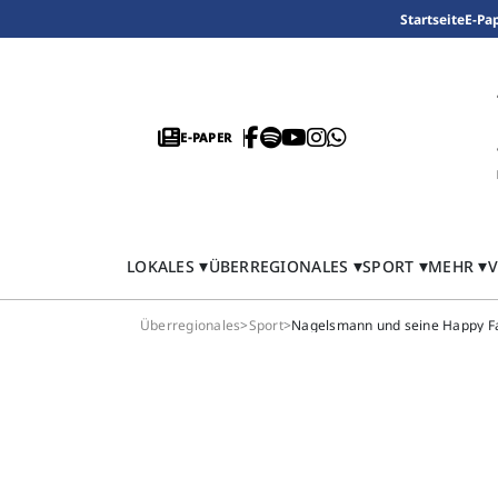
Startseite
E-Pa
E-PAPER
LOKALES
ÜBERREGIONALES
SPORT
MEHR
V
Überregionales
>
Sport
>
Nagelsmann und seine Happy F