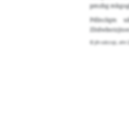
pmzbg mkgog
Pdlnclqm u
Zltdwbotzjto
© jih-sdccvjc, eh