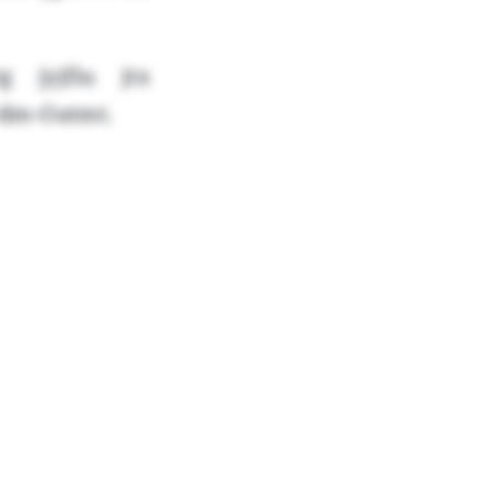
 jyjfiu jtx
vdm-Oatmt.