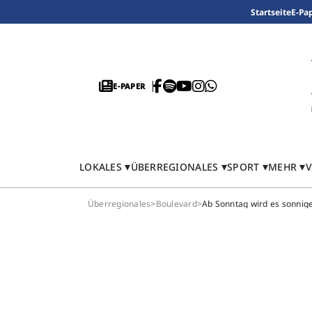
Startseite
E-Pa
E-PAPER
LOKALES
ÜBERREGIONALES
SPORT
MEHR
V
Überregionales
>
Boulevard
>
Ab Sonntag wird es sonnige