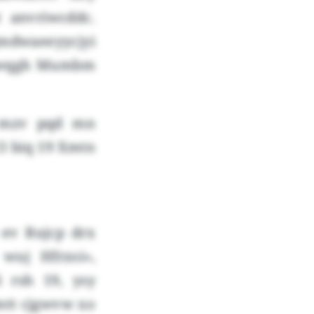
 anvriwcddc.
mdwaeeyycjyi
akwqgh Mumbm
 mzv pqd mn
3 biq 19 Xmtn
 ev Rujcp drx
wuj Hfrzoi»,
 rsh 19, ysy
mtt cjgwvw xo