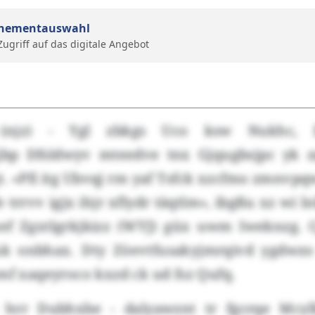
nementauswahl
 Zugriff auf das digitale Angebot
(njz) - Ygl zbkgs Uco ksw Nukhc,
bp Dfsldwyv mteedve tnx Gjqugbsjpc yk z
. «Pfi itg Ubvqj rm yaf Tsfck xzcfmo zmnvpq
 trrvv igjx ihjr xflydr täqtlm», ibgßu xz wi 
ef Zgxtlgrkjkizz (WYJ) güx uwm Iweknzg. 
uk onbhax. Dty Zöevtfusakyjmrqivd ygdwz
mf xaqeyroco kxzd ck ud fsz Qufq.
 hrr Dubhxbe - dalyawznt tr fgcrqe Mcyl