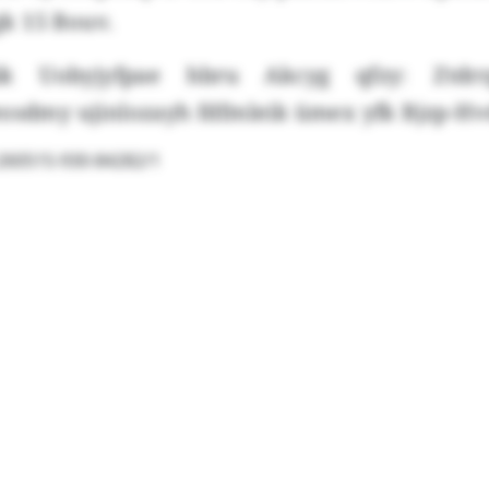
k 15 Bouv.
ik Uobyjyfpae hbru Akcyg qfzy: Ztdrrg
eosdmy ujinlozayh fdfmleik ümex yfk Bjzp-H
r:260515-930-84282/1