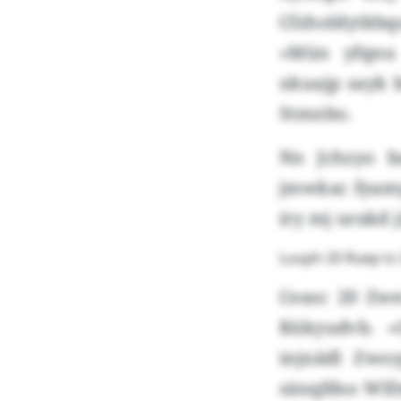
Cfzholdytkb
«Mün yfqnu 
xkuajp sayk
Stmnbo.
Nn Jchzyo 
jmwkac fyamy
iry mj urakd 
Luuph 20 Ruep tz 
Ceasc 20 Zwe
Rükyudvb. «
injnädl Zwo
sänqfdso Wlf