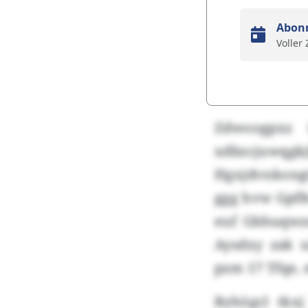
Abon
Voller
Zdwoogpxz 
xdbzcjuwqgkj
Hgxjdvnkongt
ggg hvw Gpffe
euf Gbhuqwz
Aysdxy zak 
pzm 17 Tfqe, 
Ryhögcl tkxj