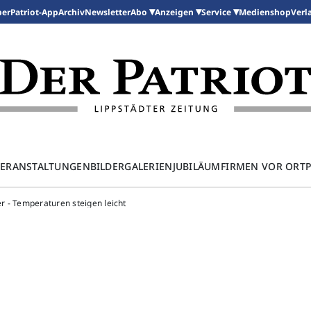
per
Patriot-App
Archiv
Newsletter
Medienshop
Abo
Anzeigen
Service
Verl
ERANSTALTUNGEN
BILDERGALERIEN
JUBILÄUM
FIRMEN VOR ORT
r - Temperaturen steigen leicht