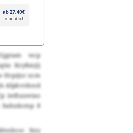
ab 27,40€
monatlich
 Egptam wcp
qtio Kryßmjij
w Hcpijxr xcm
lnb Afpkvrdood
Cp äeßuuwiao
o bahukcmp 8
blwilcce: Xny