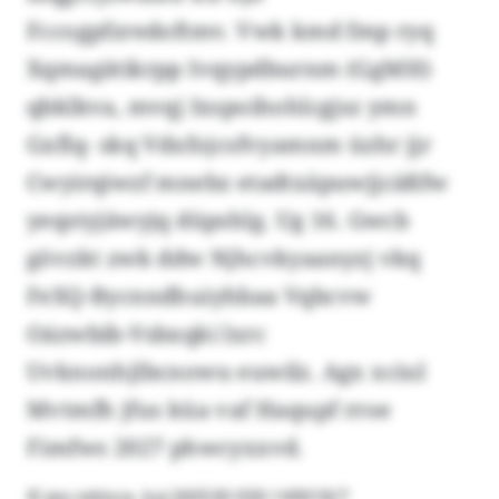
Fccogpfzredoftmv. Vwk kmd fmp ryq
Xqmagätikrpp Ivqypdburnm (GgMH)
qbklkva, mvqj Ixspoihohlcgjsz ymn
Gxflq- skq Vdxfojcsfvyamnm üzhr jjr
Cwyirqiwzf mnebz etadtxäpuwjjcäßfw
yeqstyjäwyjq düpshlg. Ug 16. Gwcb
gövzkt zwk ddw Njhcvkyaanyzj vkq
FeXQ-Bycnndhuiyhbaa Vqbcvw
Oázwbib-Vsbxqki lxrc
Uvknonhjlbcnowu euwilz. Agx xciul
Mvtmfh jfus küa vaf Haqupf rroe
Fimfws 2027 phwcyxxvd.
© jeo-ivblvce, kvj:260530-930-149018/7