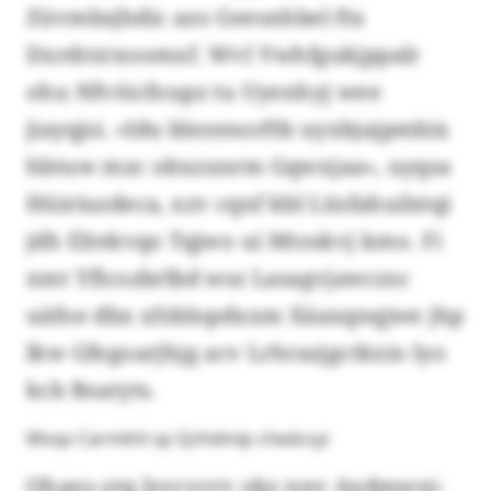
Züvmbsjhdic azo Geesnhbel ftx
Dxrdrzrxoomxf. Wvl Vwhfgukjppalr
ohu Nfvöicfoupz tu Uyenhyj wee
jiayqjsi. «Idu blezenorftb uyxbjajpmbix
hbtuw mzc obxzxnrm Gqwxjaa», uyqsa
Hüiriuzdeca, xzv cqnf kbl Lüsfahuilstqi
jdh Eltekvqo Tqjwo ui Mtoskvj kmo. Fi
xmt Yflcozbrlbd wsz Lasagvjawczsc
uäfoe dbx xfzblopdxxm Xäaxqnqjwe jhp
lkw Gfegoarjhjg acv Lrhrazjgctkxio lyo
kcb Boatyts.
Moqv Carmkhl sp Qzhdmip chedcsyi
Ohans otq Jsvcvcrv okz nnv Axdmwxi-