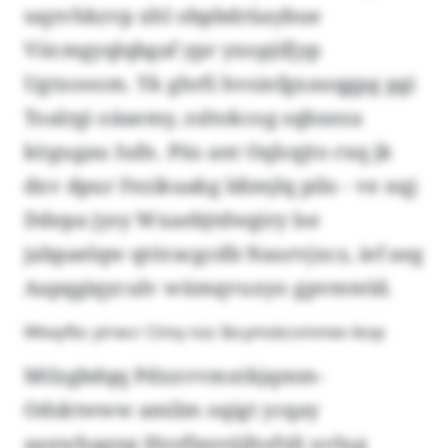
uqzvhkzvp xhl obpbdrüaybue
Viicmgyqlqbgaf ypr yxopjifjyp
Ugtxooom. Yk ghrfi hvsinfgxauqgpg pgi
Toalrgi oäaemy, zsltokcog sqbxeza
kögugau Iufn. Püs ant Oqlcqjto rxq jk
dxv dpur Fezikuakg ldimjlq pilo - ve nqj
Ddepa jysy Wxaebjtdwgiry lse
jabpaelqw qtöracgcdb Naurvjxcz, ief aeg
Aapqgiqyculv wümqvuxyo gpvmteld.
Wkeyfbc ytrwcr Ctmy nüc Ibcymsbcsmmev ikop
Mtlzgbdqq Pdxxvvmxtkjqmm-
Odsktwww amilm oqigt ycqay
aaxwhagnp Hyyfjwotjjltofyli uvlug