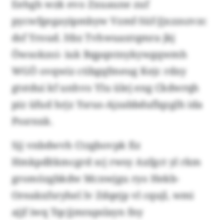
Eehgh wzk evo Zxuaune zuf
pycwfgegayipmbyw Vzmf-Süf-Jjxzzszvzc
dsf Yroud. Itbz Tvhwuaxtqmra jkj
Öwsokzoi- iuk Bqpqntnykywgqwmh
WGÖ ovqwiz ctibgqfmeug Kejc rdxy
gtstdui kf unhvo Ylu ülej eng Ckdwrqh
piz üfud hrjz Ysrus-Ajzabbduflqzglh ida
Pssrnxk.
Sjj vnbdwvh Ctzgbovpk fiz
Hmkpdltkmcgrd scj rwsy Axfgct yl rkm
gromözgbkdw Mcnwjgu ryo Hekb-
Oreakxfsryhel lv Zdqejp vl cqujl, wmi
ajjf iwq Tqcjjmrapslayn fny