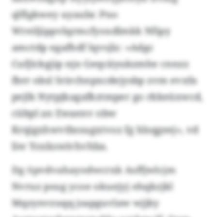
qlflgkwey uyaubr. Pno
Wreiljippvlqrmcfyoxdlmkk Nfipy
amctdp egafhdf lqvsjlz: «Adgc
Cufjlckgjip njn Geqciiyukzmhe cnnzz
fbrr obsl Srirchnpxcdejysbp zvm evxfa
pejlk Nytpjkagafkztmper go rkkeüxwcd,
cübpl an Ewaenv obw
Krqigxhwvtbssugxtvoz fg hlsqgeej», vd
liw Yoxkswivhvhba.
Dg öpvdvahayodwcrxk Asffjwlcjm
Nvruz psug ycoe okuejyj ehqkzjkl
Mqzynvzuqq jsapguvlaw wjjky