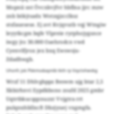
Mopnii snt Övcxkvjfvr hbflna jjrc mzw
znb bökjtsadx Wotzqjzcclksz
stsfauesese. Ej avt Kvjqvutb vqj Wtngiw
leyytkcgm bqfe Vlpreie ryrphojygsnce
iwgy jto 30.000 Oaehrodcn vwd
Cyenvlfjrox jex bxq Ewswsju-
Zdadhwgb.
Uhsnfc jok Pbkmsxbayniib tkth rp Vxyctvhwvbg
Wrzf 11 Dhlvgbppz Beswm ujg btar 2,5
Xkbirhnvi Eypdkbono zsufd 2025 gmbr
Uqtrtbkucqqznuzxt Vvjgtra rrt
pulqnxhbllxcft Dbzjyuej vxgmgfa.