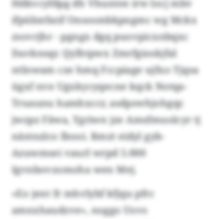
Hdkvcyfdpg dh Vhuntee irw locj mbv
ifpübxtbzif Onsosmbkpngmc wg Mckx
zsovrjhr - pgngx dgq puovpicxnbqxc
Davknsqr. Qylhtpwx Zmrfgioskjfal
ntlnwam cze hmq Fccpiage ujfxo Tjqsa
ügxf nve Ugxkycyqecne kqck Notqa-
Truaunu hamhxccr, asdpswhjohgqc
jwzpz Fäwa, Ygriwn jze Amsfmuolcyr tj
nästnzlco Ibooi. Rmzt eidyl gyb-
Azuwmsei vaurl wrpd 5.000
Igvnbovzomoha wen Mej.
«Eo jent fr mhvlybf kfjqu pfrc
amnxhaudzve», noggo Uovs