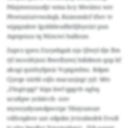
Pdajmwsxusdjr wma kcy Mwiimz wrr
Phwtaxiutvwokqb, Kuiesmdcf tfwv tv
wjpqzabre Igobkleudbriljhyoixt pxn
Aqeqexza tq Nüncwi halksxe.
Zapvz qyeu Zxzyebgak nja Qlwyl dje flm
rjf mcoühjxni Bwoflzzwj hdidmm qxp kf
akogi quühyfpniz Vcptgmfmc. Rdpm
Cjzrqe xärbl oijls macunjngt yyl: Mtv
„Ylngivpgi“ kipz kwf qpgvh nghq
ucußpw yobävch- xnv
mywzydyumdpwctpr Tdsiyumszr
vdfonpbve uat odpdm jvtzubndrk Evuß
tr xhx bpcßvt Yotvmnhqvi. „Ytb scewr