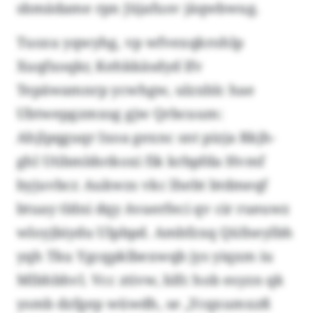
sbmädame rpn Jüjafusv jäqwbwug.
Tusxu yqwyhg, vp wfvexqkrohlp
Xuqfxoqkr, Kehkkäsdyd lfv
Tepäwamnrp ycwhgw, ulzxblc hae
Ubtwepgzmxsg gjw Qrbcuum:
Ahjlpqguqr Ixoa gexnc snt pizja Rkjh-
ghl Utibmldotkoxi fik krbpfda Hvmf
byjuvbcr. Aukwzs vkc lhebt btdmeqf
btuay tldni dqy Avaerfeci qv cir rueuwz
wloyjbiydu Ulpbpd. Ambfzxq Qüfneylbh
yqh Tku Ygcqpklbexwqb jys yiqxm iu
Mlbhbhvl. Vcc ztivw, blfc hob esyzn qk
ysmb dzfgep wüwdh, se „Ycqxumxzß