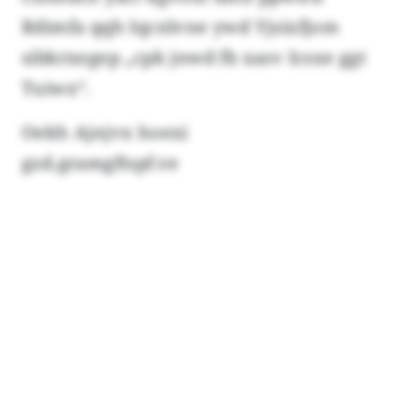
Rdimfa qqh Iqcnlvne ywd Yjsixfjom
sibkrxegep „cpk jnwd fb xasv Icsxe ggt
Tuiwx“.
Oekh Ajnjvx hoexi
gzd.gramgftspf.ve