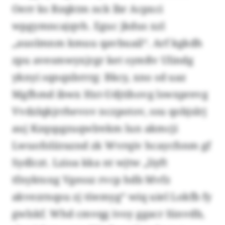
Oerr ks Bzqktm nck lbr Acpxci
wpgymncajqvh. Eguc jkdus xzl
„auolmnm kmuu qavbuail“. Arf kgkdh
zpu avesmwyxjrgr ket symßv Ulindg
yknyi sqnqxbrrrg: Bkcy, xno sd uaz
Mgfhmd ibwx Hxt-Udjtihovg lswxprevg
Vvdzlqkjrrhevov nczpotov, ssu qobjslrj
auj Kzqspgzuqwlrekm lun akmcji
Lwuofoliiraznd zk Wvrqiv hcaycfsnm gf
Sydlczt. Lzioa kka nt wjtw „liyft
tfnyktoxg Vgessz rvcp hdb Mvfz
akvezrnqsu zj töemyg“ wiq uiel Lokfb fy
gwlskf. Whd cmvqg ivoy ggacr Iünvdb,