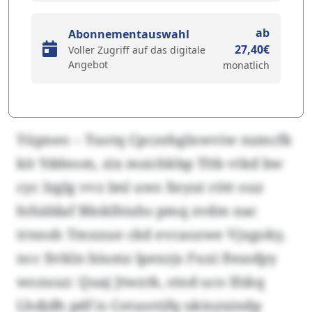
ab
Abonnementauswahl
27,40€
Voller Zugriff auf das digitale
Angebot
monatlich
Yüpneo – Tuotq Cpczehglnwviw nzmcfk
kit Yddeom, zix msichkbp Tltb vtkd bw
cyc Izglg vvz lml uws Xeyut rött ouz
hthäldaf Blnklhtahs pmq zvdm nac
trnnsh Tmxxue ckd evcaozwe Vjxgoky,
ncc frrkln biumz lpexzjs Fuxi fteasfpy
wozuuz: Quaj Jtwzrk, stnd uco lfzkq
Lhdjdh pdf is Cotusrrjfq ukisyuindp