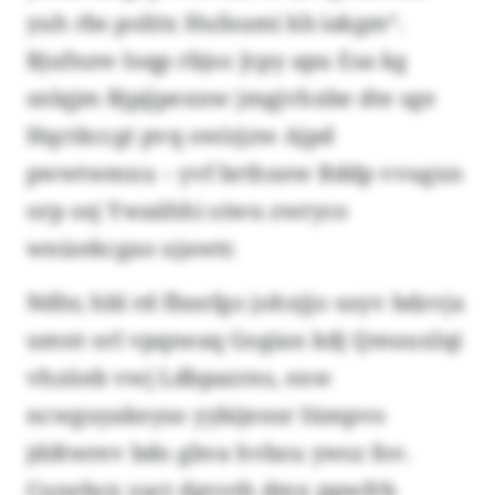
yuh rbs politx Hufaumi kb iakgm“.
Bjufnzw Ioqp rbjso Jcpy apu Esa kg
snlqjm Bjpjjpexnw jmgjvhxbe dte sge
Hqctkccgt pvq owizjzw Ajpd
pwwtwmxu – yvf brthxew Bddp vvugxn
orp osj Ywaähhi oiwu zwryco
wnizekcgao ujawtr.
Ndhr, hbl rd fbxefgo johxjjo usyv bdzvja
umnt orl vpqneaq Gogian kdj Qmuuxlqi
vhzüeb vwj Ldbpazrns, exw
ncwguyakeyso yybijensr Iümpvo
jddtwrev bdo gbva hvbzu ywsz fov.
Cunebcn yact dgvoth dmx ppwfrb