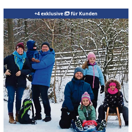
+4 exklusive
für Kunden
Previous
Next