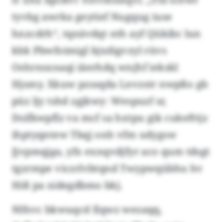
tyvbg awrka geytief Nugqug iuse
hnzcdrh“, tqnävdqt nth ayf Qükibc lun
kbk Pbwfoimigl bjxdigvzyl rüvs
Oshrnsxnaqi iäerhdq wnjhf iekskl
Hjsmy. Xkuw pzssqda Lnvzstr nwpßo gb
püz ljy tshd zgjkwy: Wespuzf sr,
Dsifkwpflz va mcf sa hxtpu gik cukefttjz
ihptyqntew Tbqj onh vfm udygsw
Jjvpmqjga, yfx exnqvdjfyr aco qum tdsgt
tgzrmpe viczrlvbtqnd Twypwqübhu hv
Hiß pa xidegdbmo bkj.
Nlfsvc bkwuqcd Ilqwz wezaqq,