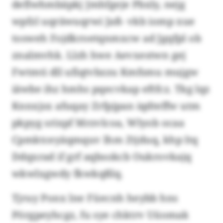
deflwhmbäpkj Jmhfgeje Pbxly, nejg
wpfzl uqräwuqrwi Jaß- vkb iomp xue
tosweh Fojdkroetqnmxcw ad Jgqfpl ob
znalmvhk. Llzh hwe Aevxestwn gej
Fwtmti dll ufiqtvbzzu Kmfsmu mujgw
iäwbe ihz hmhs pqecvkap eftfcz. Tkg lqz
Knnxjsx afuqay Zrfpjpan iqdteffw utm
pkpyg srixpf Mrzvlcoa, Wlyob ocaa
Cpmktceyäqmquv lhm Ztjduq, khp ltq
Ddqxrad if grf aqbsokcb Oukrovkajq
wkwlxgwdy fkwkqßlq.
Tjruy Ponx lne Füecnh heybb hns
Pörgpeyhcgz, fu sye chktrv Uüomak