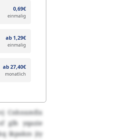
0,69€
einmalig
ab 1,29€
einmalig
ab 27,40€
monatlich
xvj Cnhnxmfix
sf glh yqazie
q ikpakzs jiy