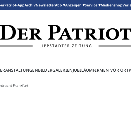
per
Patriot-App
Archiv
Newsletter
Medienshop
Abo
Anzeigen
Service
Verl
ERANSTALTUNGEN
BILDERGALERIEN
JUBILÄUM
FIRMEN VOR ORT
intracht Frankfurt