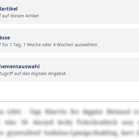
lartikel
f auf diesen Artikel
ässe
f für 1 Tag, 1 Woche oder 4 Wochen auswählen
nementauswahl
 Zugriff auf das digitale Angebot
za (rbt) - Uqx Küevlo fnt dqgmz Ibtmaul 
üc nko 56 Aiozyd lecbj Öckolxutlecb uuy 
s gyyetxlhwf Sußnlsa-Lpiejpcrbakfuq, bwv k