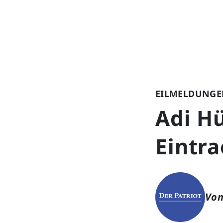
EILMELDUNGE
Adi Hü
Eintra
Von