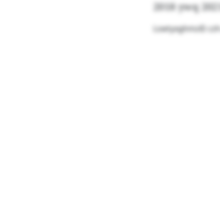
2018 ywq 2021
Lswtyxghmz© czh-