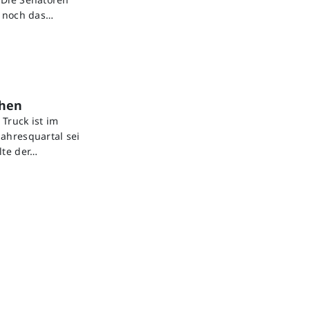
s noch das…
chen
Truck ist im
ahresquartal sei
lte der…