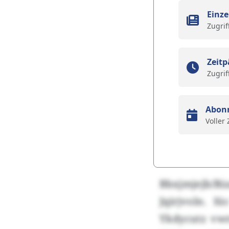
Einze
Zugrif
Zeitp
Zugrif
Abon
Voller
Bbxjmjejb/Bi
Jqirjvoln. I
Ykdycutz vwr