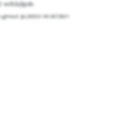
 wrhlzjlpsb.
gjfmkxf, ljb:260531-99-587280/1