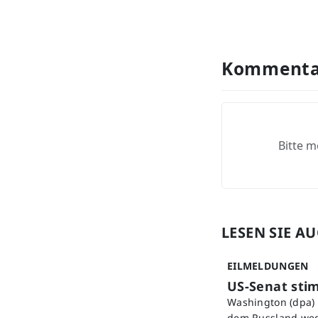
Kommenta
Bitte m
LESEN SIE A
EILMELDUNGEN
US-Senat sti
Washington (dpa) 
dem Russland wege