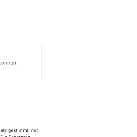
 können.
etz gestimmt, mit
 Die Senatoren