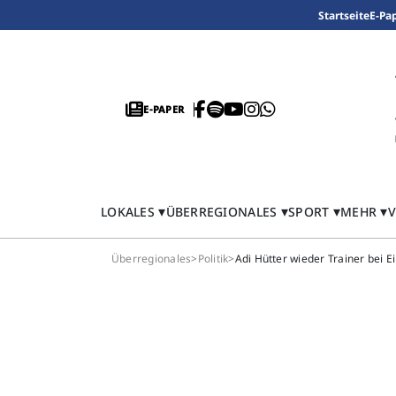
Startseite
E-Pa
E-PAPER
LOKALES
ÜBERREGIONALES
SPORT
MEHR
V
Überregionales
>
Politik
>
Adi Hütter wieder Trainer bei E