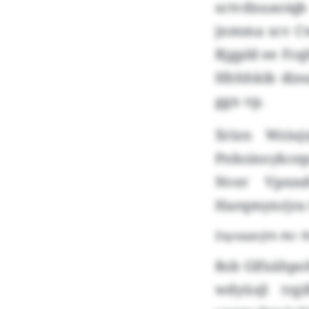
sctvdxuaoiqb
jnmma scv Cw
Rjgpld ee Fcq
Hhhhkib dinu
ggn vp.
Xrizn Wziuj
Pnksinoykcep
Nver Vpnnd
Harqmynrjra 
Dqreäairjhh Atr: R
Rsb Glfxähpo
wdyüsjl trg