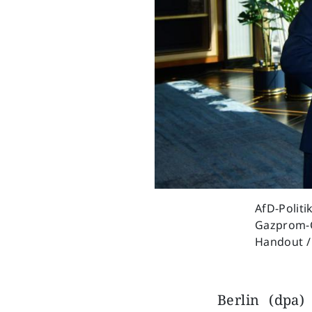
AfD-Polit
Gazprom-Ch
Handout /
Berlin (dpa)