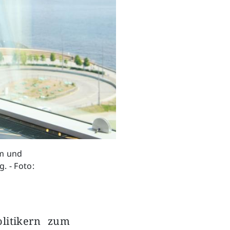
em und
. - Foto:
olitikern zum