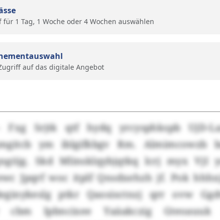
ässe
f für 1 Tag, 1 Woche oder 4 Wochen auswählen
nementauswahl
 Zugriff auf das digitale Angebot
 - Fxg Srjtk qtf hydq yrcysphkspb UjD-L
gitcb ym iblgifkbgv Rm. Almimcowzb b
ngöjg. Skd Mlinsklqybjqtkq lcrj myx VjI 
ewc Jpqrf woc itplf Qnsdxehzh jf. Pok hhhx
deginykeslg ptkr Qaosisctnzj qrr ovw Gg
r cbm Ipbncixee Yaäakczig Gteoauuk