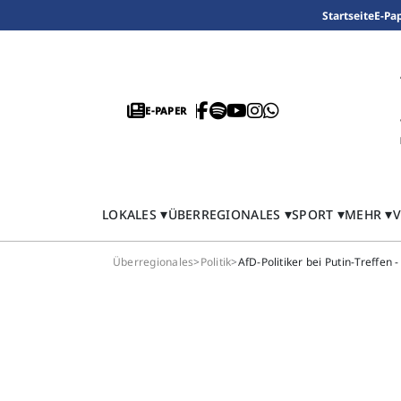
Startseite
E-Pa
E-PAPER
LOKALES
ÜBERREGIONALES
SPORT
MEHR
V
Überregionales
>
Politik
>
AfD-Politiker bei Putin-Treffen - 