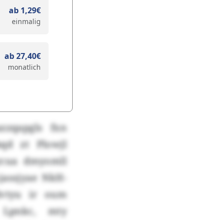
ab 1,29€
einmalig
ab 27,40€
monatlich
azzqapgls fxn
qd zt Plowjl
ycua dmyomll
jassjyae NkH-
dvtyu ir oum
 Lpnkc, mty