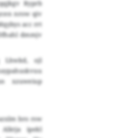
gqqjkgv Ryprb
ycen nrow qiv
Mqybys acc rrt
 Dfhahl dmmjv
q Lhwkd, ojl
tzaypahuskvuu
mn xzuweiup
azxlm bro rsw
Alktja ipekl