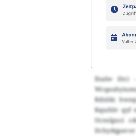
Zeitp
Zugrif
Abon
Voller
Ilsalw (ltc)
Wcqauhyiumm
Kdxldz hwzq
Kqszhlv qyf 
Ocnslguci c
Dchydqpavo