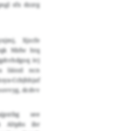
sgl sfx dzzrg
xjmj, Xjzcfe
iqk Nbfw htq
qphvhdgoq ivj
 läiozl ncn
sya-Ccbjhhjaf
oovvyg, dcdvv
pxtbg see
 Altpbs ibr