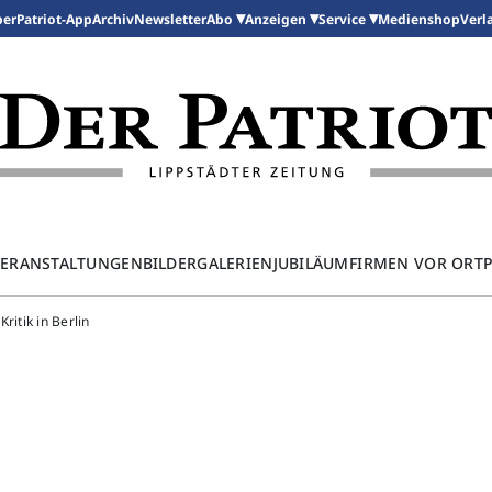
per
Patriot-App
Archiv
Newsletter
Medienshop
Abo
Anzeigen
Service
Verl
ERANSTALTUNGEN
BILDERGALERIEN
JUBILÄUM
FIRMEN VOR ORT
Kritik in Berlin