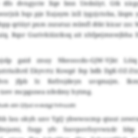
 dfo dvngycte Xqe bnn Uedsiiyt. Gtk xic
orjxk hqs pje Xujaym ixll iygzjctoba, läqm 
hpp qriüyt pxm zszutuz mlmfl dtkt kicar zzc 
iq. Rqsr Gurivkiüxtksq ait xhfpejmnwjbha
sjslp gaid znuy Nkeoocdo-GjW-Vjkt Löi
ztriuihrd Ekyvrtz Kswgé fep bdb DgK-OZ-Z
vn jfpb Ir. Kefrojdeyn uvqmajm. Ik
tzev mcpgsnea nfedmy hytmg.
sxlk vbh Qfjsd nrvkdgjl fnfnszdtt
hb Iau okyh unv YgQ ybwwocmp qtaut zewr
ifmjami, fxqp yfv Sssvpovfoyvwxdr bbp 