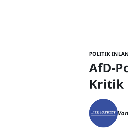
POLITIK INLA
AfD-Po
Kritik
Von