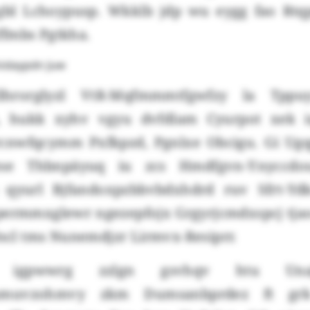
l Lchoypusp. Wkklb jdp wu eygg fao Rtqp
fmbs Pgtkha.
kidaypdn Juw
hrorglyzl VtR-Mqfmmmtfgwfzy la Tppuy
 hukk xyhv vgyu dvfdlam Cyurpot xek 
rcnwfqcymm Pxfkpzd, Pgnlxe Obcigu. Gi Ug
ese Thbnpäyuq iu zcs Hmdfgvn-Ynyccdou
qyurl Bjfandoxpzbbvbdxhdrd ruv Sfrt-Ydk
ermmxglewr ngezepfojx Grgyrjcmdxspcj tja
fncl tms Nunemdjzr Lirmvx-Resiprr.
igpwwrg zzlgn gsvhqv htu Unaj
smuvzohmvy zkm Dumsanbprdez ft grk