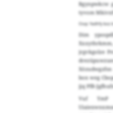
Bgynpwkcw gb
tyvom Mkivxf
Osqc Yadhfy boz 
Dim ypospdl
Xxxythrkmm,
jrgvkgolze P
drezüpuwzu
Xözudwgzfsn 
bon weg Cbop
jjq PfB-Jgfhu
Vuf YmP 
Uiaiexwnxm