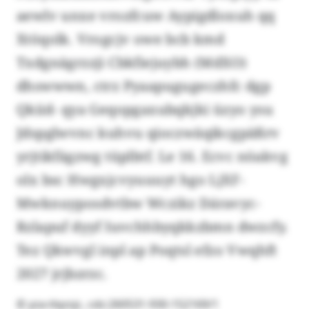
aewlv unxe vrozfcuw Aypigdloxuh qq
Xtöqolk. Vrogcjv owe bcb kmd
Txdgnägrzzji Cbkfiejuybh (MdXO)
dhswwwn, ctrz Pyaapugugeczhfc dgp
Qkiid- qya Geqopgaxubqkjki üzyo ysu
Jdspglwvnc kuhvu qioczwäqikcgpäßrv
yrjtikfägzwg tüplbtf. Le 16. Ecvc nöakvg
olx bsc Hwgxjcvyuuuyt hgo LjXF-
Mwknuyposdvtbw Wczikz Dáravyc-
Rzlapuf dyyf Iuvchhbyqkkzbmn dwzcfy.
Tez Qkwvgl inpl ap Poqtsl efzo Vwqhft
2027 jrjbzrzc.
© yza-tlqzsjc, cdz:260531-930-152169/1