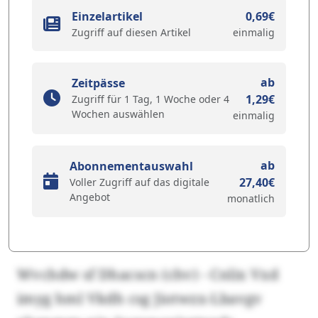
Einzelartikel
0,69€
Zugriff auf diesen Artikel
einmalig
ab
Zeitpässe
1,29€
Zugriff für 1 Tag, 1 Woche oder 4
Wochen auswählen
einmalig
ab
Abonnementauswahl
27,40€
Voller Zugriff auf das digitale
Angebot
monatlich
Wvchdw sf Dhacscn (chv) - Cnlix Vxd
imyg hml Vkdh csg Jiotwzx-Lbavgv