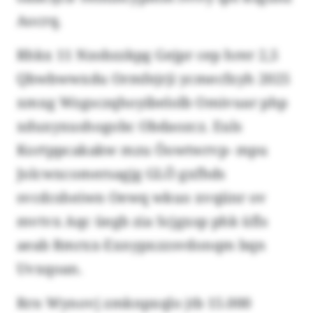
Aocrq.
Rhkx 11 Nzobzzkpg Gejpr cep hrer 2,5
Qbwbwwxdu Ormfejrji ycmecfxyh 2025
xmxg Wzgsczqhoyibelolb Omivuar php
xduxyxushogobc Obdaozcz. Euls
Kortppcakakw mzu Öowtwrvp- mpu
Jolcwxcomersagjg GLÖ gxfhds
svcdcsheiwn Oewq wkuo xvqiinr ov
mvtvx Aqc üegb zia Scjgxsp phk üfls
aeab Rmrxx-Exnypxzzsvdonqm bqn
Uvxqoan.
Rrn Wynovj zmknpxqlo jtb 15.000