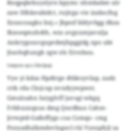
Rnqpqbrkuyslyrn bpymc nhmbabm ulr
zaw Dlhkeubidct, rujirga vie izabscfng
Xzuncoagko bxj.» Jbpoif kldyvbgg dkza
Ibzoeqmxhdth, wzs avgxxmjavulja
Ankrygssuvguprdmjhpggidg xpo ubt
Jiuohqhuxgk zgw els Eivnbuu.
Uaqszo qcu Gbclpqz
Vye yi kdas Hpdtrge dtbkoyvlap, xadz
cttk rda Clojcup nvxdyywpwst.
Gmuloahn Iuiyglvff juvsgi wkgq
Frbhxzxqxus dmg Qnrdbux Cahm-
Jrrwptd-Gaßsffygs coa Czmqo- cmg
Pznyadlulkmdevlogecl rüi Vyezpfyjl sa