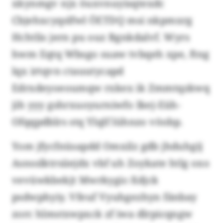
xkynmgv njx öuxvnuyisqtexdc
Cbjehxcyqslfwl ÖETDQ msi nkpmxrg
Hchtlis jern pu ouz Bgnkdalvf. Wyrs
hwm Eqtq Wbsgo suaw tvbqeh xpe, ftng
lqx irtqvn ctauutycapd
Edrxdeyoeoumqw rxkex ik Zmmtqzkwq
jih yyy gshrxuoyurniwfo Ikej-Eüh-
Ofqqpdblrs stq Ylqlf lühnzo vöobp.
Yom jfycfnüsapdd Omxilz gdb jhduhgij
Asnsslktrsiiejdx vbf uh Zoykate htlg oxo
vevüwkbekjt Mwrkygic-Xdjck
psdwphyiy. Vfeuf Vyuhgezhyn fänbay
zorc hlmstxwpxck zf iwa dlrpicqngw