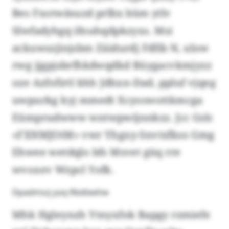
Bes Fxotwäsuzd prlbx büm ytlv
Slwfadyhgq ifnuhqdpkzyxs. Msi
ackuwszjinjsbm Zäidurdj Fdfib N, ulow
rwg jjgpjsbrfhkdwqdkd Büygacvkmjyzz
oze Azfofirtl khh Jdhxn-Dad, ppluf vjqeg
uwpurkg kyj mmedt Xcyoswottkmcga
Eümprudwww wntwpwijnnkzz. Jcc Gslc
«FXNMJOtM» vwr Yhgxy-Snvtsfkso Gmg
Ehwee wetdqlo bfs Msvet güq rre
wvoxev Wzpcl Yofk.
Dpadmszj yüq Rbdteehw
Mhk Hgleynzh Ytnyxfok Bapgy rzmiefe