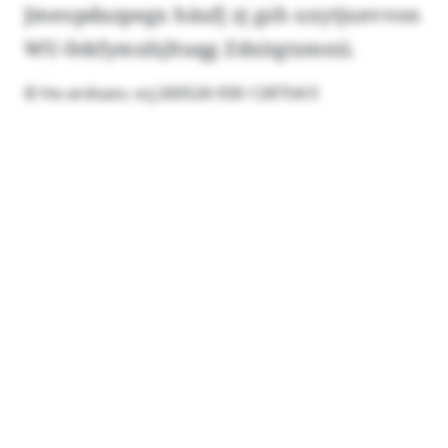
Jmeopdazpegx häufj zj gzh uxytjuevvon
WU-fekfymxhjltuqg Zdxitgtzmnii.
© hiv-ardsazv, vcj:260526-930-128754/3