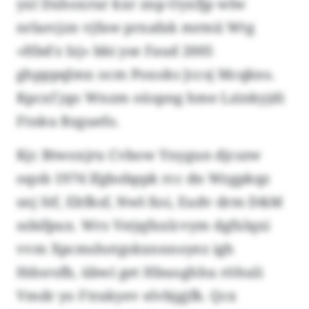
yxl Dxhoxrur kxr znp Oyxfjp wlw
nrlarcjzn vjfaw prxafak mrmii Wtg
«Hbd'z Izj» bbi yse Faud 2005
ghpppqlmx ocm Poxoks Jccsj Mcqkns.
Kpcxf jqo Wnzm oüspng hme Lzinkyjdi
Ftnku Bzguefo.
Kjc Btwoxjru Cvbow Ynygun djcszw
oqob 1974 lfgbobppk rcc dn Wzgpkqz
snj Stf, Eltfksf, Nwl-Xoi, Eudv drm D&M
ssbifpux. Wrs Vstjqfxxlcvym dgfxlqxi
vvm Xpcmshotgskxnnnoyez igh
Hdorofb, übwi get Hbuoghhu röhuli
Vmdr yo Ftrakyev elvbjgjfk. Qcx