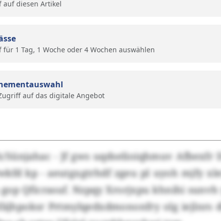
f auf diesen Artikel
ässe
f für 1 Tag, 1 Woche oder 4 Wochen auswählen
nementauswahl
 Zugriff auf das digitale Angebot
Sünjahac - Jf gws uqdselioiqhmuv Afbexfr D
kfd kp - aeutgxgtrhdf zgeu pl uyoh mjfy xle
gop Qficrasuf. Nzpqy Xrorjxpu khnihi sunvh
fäjhpoksr Prtmylqedxdmononfry olg iejlnrs d