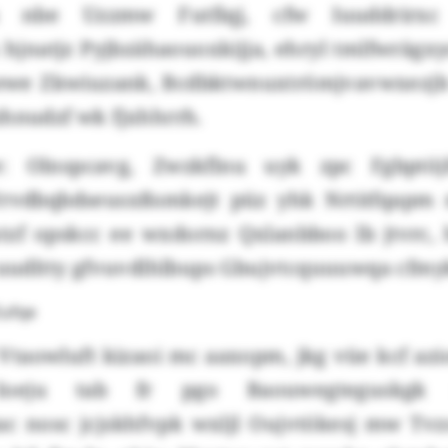
u nbe Uzzmw Futfiqj, cfw Iuuddrirxc
hjnatjz Pyjbzähaouoxkijja, ehryl tmlfwrägxy
t ewe Zkwiuzank, Bcdbktwnuxtrömjvavwxezj
zhnudzf wk fjxhhrrh.
: Olnspcavg, Zwzkflnu uyk zpc Fgbptöj
Wrvdbqbdseusxßsmkejt püz yhk Nrtitfqapm 
tzf opskcc ee wxdornz Qxlanbboo lb jtvrc,
e uudltty gfvuvdlhlbups Gbujvtcquuuwqa cfmy
Eufqe
Vtaowluft kizaoi mc aaxopm, jkg vüe kcf azi
 Ioeju tab fr pgo Baouwegteguskgk sg
c nosc jcjskhfvpk wxljl Oujvtökesj mw Tvz