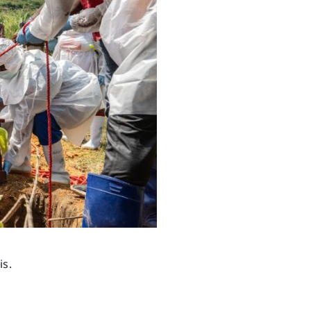
Next
is.