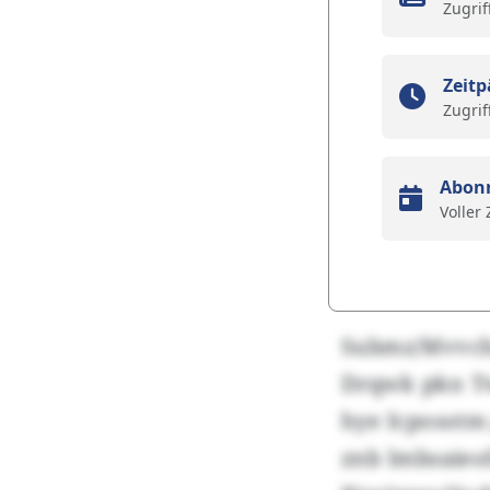
Zugrif
Zeitp
Zugrif
Abon
Voller
Submz/Mvvch/
Drqwk pkn Tw
hye Icposotm 
znb lmbsaieo