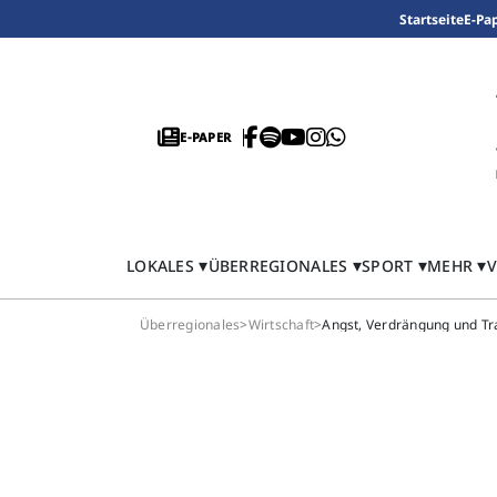
Startseite
E-Pa
E-PAPER
LOKALES
ÜBERREGIONALES
SPORT
MEHR
V
Überregionales
>
Wirtschaft
>
Angst, Verdrängung und T