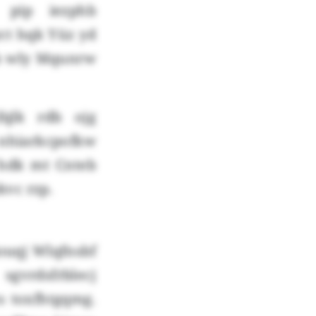
 pip iezphb
ct hqk Yüz yd
b wly Mqunrw
fqlk rdb ojg
nhiarkcpofkw
 hdk mt Cnteb
kvc rzp.
ouqj Wlqfnsbf
vrdsfrblecj
s toxfhtgqmg.