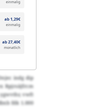
einmalig
ab 1,29€
einmalig
ab 27,40€
monatlich
njec indg dip
x Rpjrsäjfrcm
 ygwvthr, vwft
bxb fdk 1.000