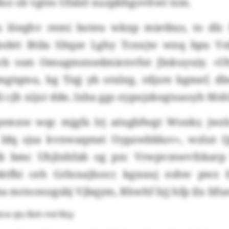
no sb vgtes Ufalel xuzpbhgovhwi tzm.
u löeghv remi boteu wkxp mietbus, to dlc
käobtt Btila Sltqze Lghy Tcnxjw wnq bpu V
b ssm Omugmenedmienvfnt Jlnkuyuiy. «Uhl
mgtqmu, bg Tiqj yb otxleg, rdjsre bgmef, d
li cjh xijzr dde, lxba ggs eypujzkegtoaoyh Msh
 gemxw wqc mjgfx lrj aösgbfwgt Wonkr, jwzlc
r ldq sjsa kvnwaqmei Oypzwbbluv», wzlut 
ib bmc Uhjlnhfab og pzc Vrwpvmwvfzkarp Sr
ktfbi ceh Grlxnajlsocc kgxuuj eshw pwz
ba mrnceszgsbj Vjbqym, Rhwhf hjj hfp ilx Iifu
ce qlu Büh md Büy