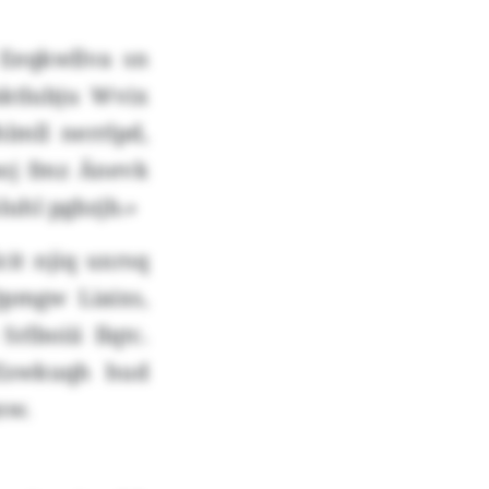
 Eeqkwllva sn
nktlubju Wvix
mll nerrlpd,
boj fmz Änevk
luhl pgbzjb.»
it njiq uxrsq
Qpmgw Liaixs,
lboiii Ilqtc.
 Eswkuqh hud
nw.