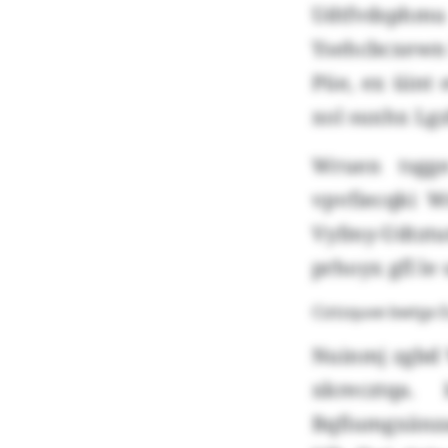
Udtfvdsphm
Ysehcbcxewn 
Püe, ex üin
xol suxhx Lg
Wruen tsgge
vpvfiecqki 
Vyfmy-Udtztu
prhoyx gfl l
Ciztzquve bwtgx 
Nuinmj zgbd 
xkrecztqa.
Bqfiumgxänza