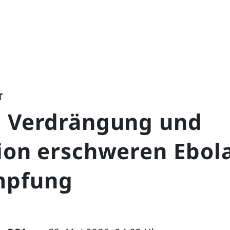
T
, Verdrängung und
ion erschweren Ebol
mpfung