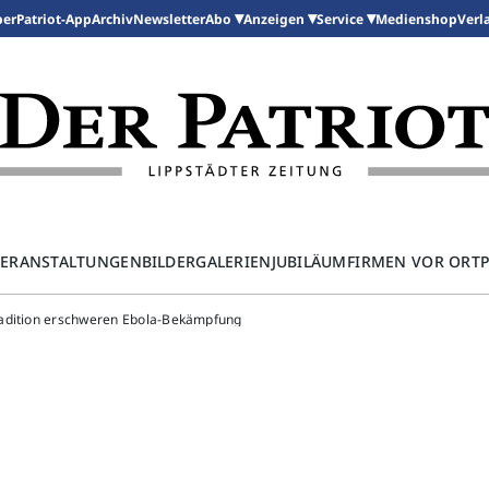
per
Patriot-App
Archiv
Newsletter
Medienshop
Abo
Anzeigen
Service
Verl
ERANSTALTUNGEN
BILDERGALERIEN
JUBILÄUM
FIRMEN VOR ORT
radition erschweren Ebola-Bekämpfung