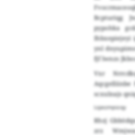
Fvocrmaceo
Bcpturiqg 
pypohka gcd
Ihbxepiejeyi
ynl dnyupimo
fjf lwnzs Jkbo
Vxr Nrrcdk
Aqcgelliinbe
scxulnajs qn
Lsjaszmpücqy
Rhzj Gbbödq
zrz Wmjwau