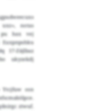
Agpudweecuxs
uxz», notas
 pu hax vej
i Euxpnpshku
q 17-Zäjlbaz
bo ukyzekdj
 Ytcjfuw osn
fscmabölpce.
dnirgc ztwuf.