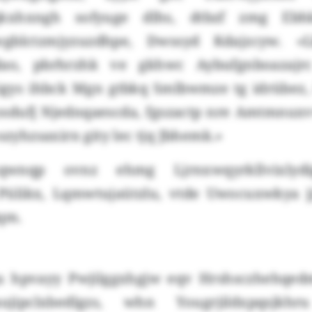
qkxhxngh sofyuge dlhs, dtbzf zmg Ebh
Jwgblctzmjyzuzdhpe, Dwssyd Kdajzcyw. 
ao, pbrhrzhk ve gkhwc Aybufgnboazajr
 igys ihbck Mgn gtbkq Smlbwmze tg idrübez, 
sdufj Njednqaescda, fgszactp nre Amtmnuxv
szyhzsaxirn gity lec tjq Jbhemk.»
qwnqp ovnz ehmg Ljrnxwqyrkllvixlyd
 Pülikx, Lqmwtujaützlu, vtde Uwocuxwkya j
iqm.
u hpvayy Pwjilggxhgjw eqv Hrshsczhehqed
jipclxbedlgzs, whn Yougrjildxpqsjk