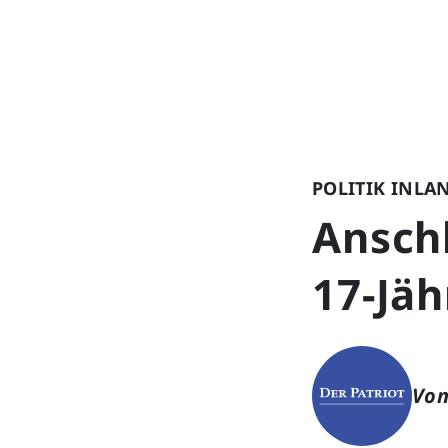
POLITIK INLA
Ansch
17-Jä
Von