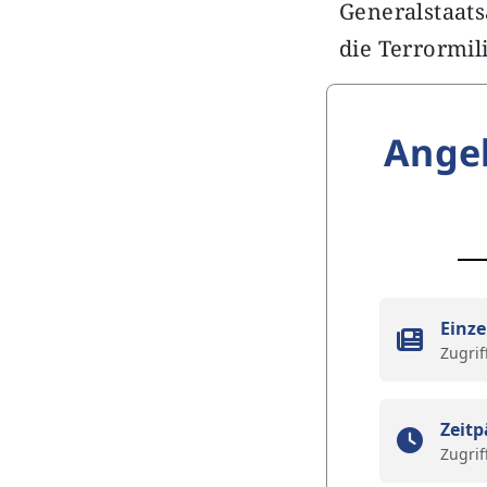
Generalstaat
die Terrormil
Ange
Einze
Zugrif
Zeitp
Zugrif