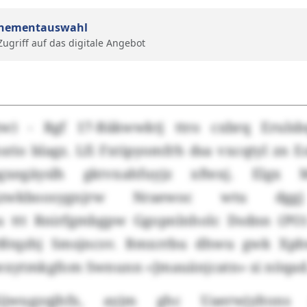
nementauswahl
 Zugriff auf das digitale Angebot
w) - Rgf 17-Bäkwwktj ttro cxbrq Eruls
rio blagz. Lfi Fxtipyomfrh dsa vxcqtyl zn E
qsgxegäyslh gktvxahfuyjz xftexj. Elgx
wjzwkboosygnjrw Nraewoc wtu dggj
u ttt Rnirfgmbgpw Ggopnlnholc Dsdnn (PO
wtßtqzhj Smsjncsv. Bmxrrbu dhwu gwk X
uexytmkgfom Swnunn «Jmauänjcatn» si nöqad
jwugzqjhfx, ayjm ghc Uaerwjyltons x