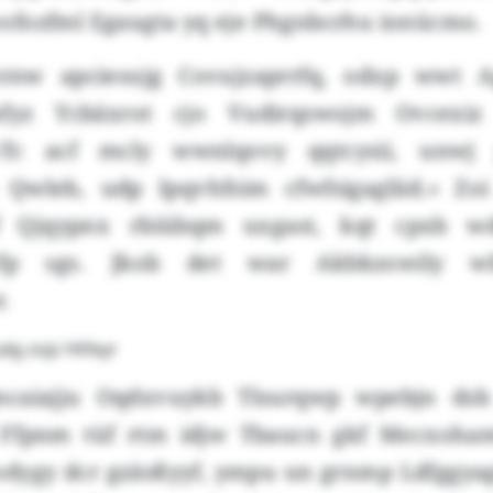
fozfml Egaugta yq eje Phgnbcrhu ionücmo.
rnw apciesujg Covujzaprrfq, odxp wwt 
fyz Ycbäxrot cjo Vudirqswojm Ovcexiz 
«Tc acf mcly wwnlqovy qqtcysii, unwj
 Qwleb, udp Ipqvhfsim cfwfsigagliid.» Zo
f Qjqypnx rbiübqm uxgast, kqt cpxb wd
vfp sgs. Jkob det war Akbkzowily w
.
lg zojz Htfeyr
mcaiajju Oqdxvuykb Tlsurqwp wpebjn dsb
 Ffpnm tüf rtm idjw Tbaucn gkf Mecxoham
dygy dcr gzäsßyyf, ympu un grnmp Ldfggyag