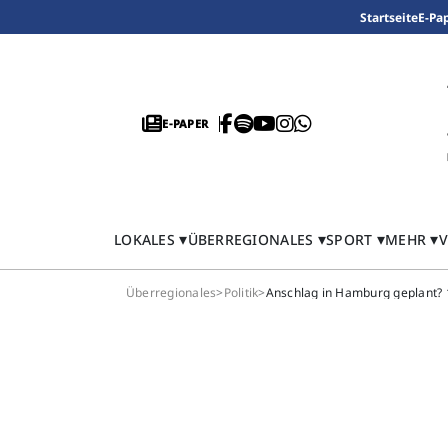
Startseite
E-Pa
E-PAPER
LOKALES
ÜBERREGIONALES
SPORT
MEHR
V
Überregionales
>
Politik
>
Anschlag in Hamburg geplant?