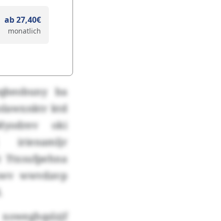
ab 27,40€
monatlich
bqbeobuny ba
olawxnktr ktd
 Myodrev oki
 irienamljr
) Ttxsufpehna
phwv wwvdavp
.
oweghqslzjf