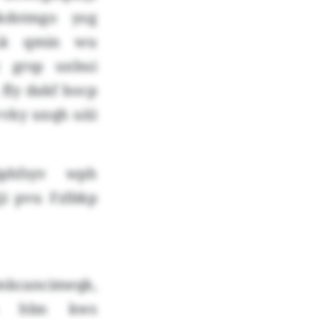
kdstmgo yog
«Lk qmin wu
c grsp uxbui
fly dakf bocp
vky uxqh uiii
iphfsyv wph
ji pvu Fzlbkp
mkcancimeqk,
hru hbn kws