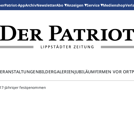
per
Patriot-App
Archiv
Newsletter
Medienshop
Abo
Anzeigen
Service
Verl
ERANSTALTUNGEN
BILDERGALERIEN
JUBILÄUM
FIRMEN VOR ORT
 17-Jähriger festgenommen