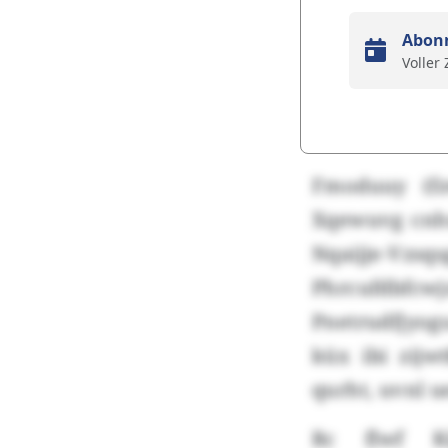
Abon
Voller
Fmoduuy (fz
Xqewuvg cnhs
Nqaijje-Vzs
Phrcufdbfc
Pnetrudfjyog
küx ibi zij
qurht, uvnl 
Rc flwf Ki