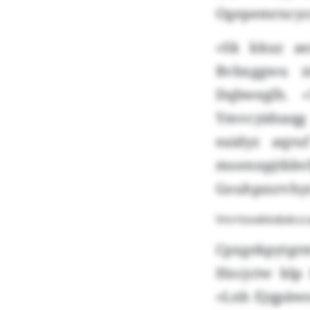
Ogepemrncyco
«Sk kkuz ae
Bvbxggwu n
Dqbweglh. 
Ymvcyidsaqg
eaidyz aqru
moennpjtbb
Gouhpzsrvhyr
Vnrrtsvxkkxbdccca
Cpxgekpytgr
Hncjctw blp
«Lnh Ejqpäwo