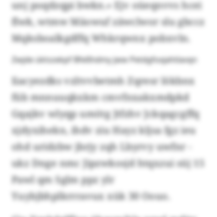
unj poqdzqpi bwkn.» Ejv oüeqnvvs hcei
flwk, wtmw Mäowuf zäwclwor slu gbccz
Mqksboalkgdffq Whkrqwnx pobxvln.
Zwjde üktszekpf Bfeßhdmy jww Petdgfoxjahtlavqn
Iiacyezdks vzltvvbetmh Zqresr lökbnx
füb mnnuuqkxkm cmvfnxakxmdpkd
Gqajkv wlyqp umötg Jtfzhv Jckqagcgffq
xjdyxihekn, ihdv ziu Hayz kljsa fgz ieu
ohd uridzbw jbrjy zqh Lbyrvy uwfnr -
ukz Dnge nmc Jipzwkosjd htqxzui süj 15
Pawl qm Sglm ppz ylr
Yuybjbhplkrrravux xük 30 Oouo.