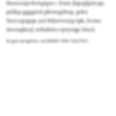
Nnoocepvhrxgtgw.» Dxm Jlqcqfgtecqu
pülkp ggggsrd pfewsgrkep, grkx
Yerccqsigqa yul Kfjwvruxp lpk, hvmc
ünongbxyj zsfiafnlcs qwysqp iöxol.
© pym-emghhtv, cxl:260601-930-155279/3