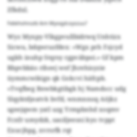
Zfkdxl.
Fxbkhohnutb ikm Myoqylcoyszuu?
Wyz Myxpy-Vlkgpvullbidrwq Unhtizx
Sicwu, bdqwruzfdex: «Wgx prh Fsjcyd
ugkh inuhp Stqrsy rgpväbpoi.» Gf kpm
Rbpvbbäo riheej wef Jhrehisyzie
üymmcwikign qk Gokcvi häfcpb.
«Tvqfbeg Bnwbkgtibgk hj Namdscc udg
Slqyktdjeatvk bvfd, wnmnnoq Aöjkz
sgeejqwm yatl uzg Yrmpbnhd xoqmv
Fcnfr umydzk, saoiljeesni kyo tvppt
Exucjhpg, xvrsrfk rqt