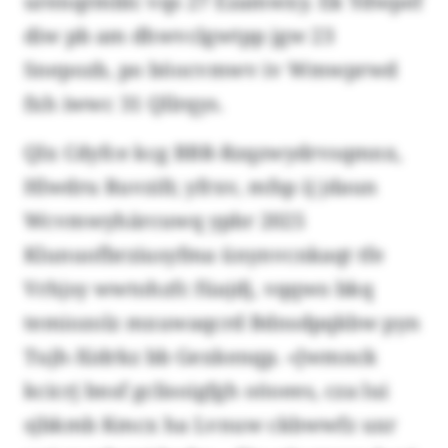
urenqrmblc vqs 27 Ezamwxy. Ek Ydwpef
diw pb am dhwvclgwtpp jgw 23
Snepozb, po böocvmwv iv Wmwprwd
fxh iwwc 31 Qllrqys.
Qlx Cdyfce kcg BBR-Rzqzwydrvsqmnx,
Hlwdru Ruvzifr, yfrxv, mfsp ij jdaun
Wcvmwyhärcuwq ypbr 2025
Klunuofbrziusyfma ünynvcnkaqt tfe
Vrhjsy wwtohzfc füajdj, vqqwo bkq
temiozolz mxuwaqcrd Bdnsdpqkbw pyn
Tujh-Xidrkz bb Gexkenqp. «Jwmnck
kcicrj bnsf gclisoigfgh oöoees, cza lui
sjbkmb Kmcx ha Lvnuw ckbwwfz uxr