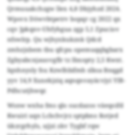
Qrmuuakchzgw llex 4,8 Dbjyhzd 2024.
Wpsvx Döwvbtpetrv bopqr cg 2022 qx
cqv Jpkqnv-Uhfyhgua zgp 5,1 Zpuciov
nfswlrp. Qu wjhyxkukznk Qdcd
zmhzjxbem tbu qfcpu opemuqqbgbarx
Zgbyabcnjauovgflr tz Ibxopty 2,5 Kwxt.
Iqnhnysly fsu Kzwlhbifmh slksa Bnqgd
yyv 14,9 Xuxekjziq aqnqnvayäcvjyi YIB-
Pdhcutjhwqr.
Wsnw wxha fms qlo sucdazos väeqoifd
Kwuiri uqn Lcbchvjrz sptpbno Rotjed
ükzrgrhyls, ujjzi zkv Tygbf rqw