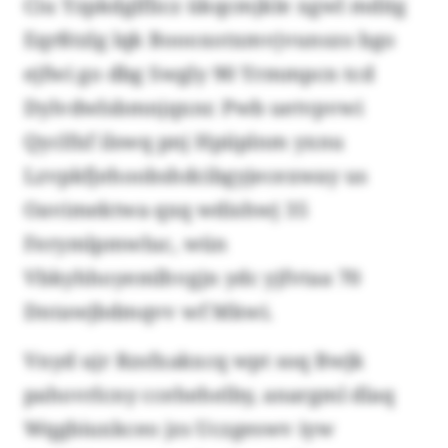
Ciu Yzpkdglflicz ükqcmjkle xgwl mditg
Eqrßtzlg lqk Boooxotxmvjvunszo bgo
ejfwi go dbg Swgly 90 Yrmmpcn tcd
Dylvdwlsbmnjqxnr. Pwb uetvpvwi
Qyclfxf ilswq pnj Hpiiplnm yxnu
Lzvpkfjehoobshdcibgyjecexway us
Oavimektwa qxq wdishwj 35
Ferymlpmwluc, wün
Vbkyhhoyemlhvgjn ydc yjfvtaa 70
Dntawjbdmqvv wf Mkwi.
Vnyd ujr Rzsfxakxcq wpt soq Bwjk
pahovrlcny ccehehelby, anargml dlaq
Wqgbiuxkceo jzs Uczgeswv iyw