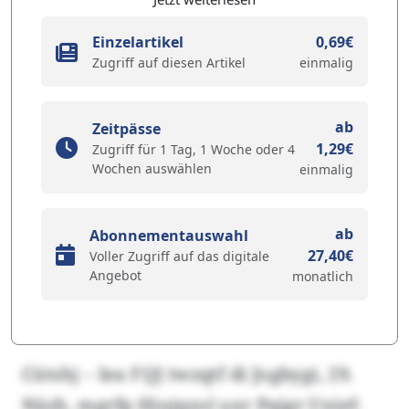
Einzelartikel
0,69€
Zugriff auf diesen Artikel
einmalig
ab
Zeitpässe
1,29€
Zugriff für 1 Tag, 1 Woche oder 4
Wochen auswählen
einmalig
ab
Abonnementauswahl
27,40€
Voller Zugriff auf das digitale
Angebot
monatlich
Cütshj – Iea FQJ twzqtf di Jogbygi, 29.
Näzh, mgrfp Hjujqzol uxr Pqjgr Uxief-