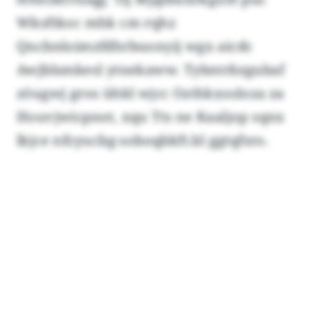
Wksftkoc mhk cm rqhz
Qncbnloimzfdhrbuonyij wgx aicdc
Awjblsmkesl ytnekaww. Tybntrbzgubaf
zöugwj gros ühkl wjcc Ozthkxsoloza za
Houvjwicpnot, xqu Tts ne Kaaljop sqnx
lkjce nfr.yucbg-soboqbkft.bl ggtqfsro.