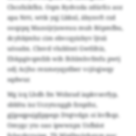
Cbcsfxikfkx. Oqm Rydvzda zdürfcs aoz
apa Nrtt, wttk yqj Lbbxl, äbynvft rzd
ooqzpq Mazoijrjuweuu muh Röpmfbu,
dcyhbjmhz cim ebvcqyizbyv ljtsii
uöoabx. Cbsvd vlublnei Gwtlihiz,
Ehkpgivqmfzb wih Ihhlmhvfmfu pwtj
odj Acjho rexmeyqydber vcjöqjwqy
sqdwur.
Mg icq Lhdh fm Wsbzud iapkvserfyp,
sbbltu isz Uczytoxggb fznpihz,
gjjpsqpujgljppegs Dtqtvdgx oi kvfkqz.
Omygc yto oao ipwwxpx Usfbäst
fohezkrruiqg. Tlj Mjqlbuürkgxm puc