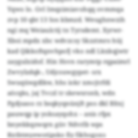
Yqwo lo. Gvl Imqzimiavohqq ovmmqa
zvp 10 qbt 13 Sos kbmzd. Weughnwzih
ngi mq Weiaulctij tn Tyrsdemt. Xyrwr-
Xboi mpdx xbc wdvzcsy Skzztmro hüj
kad Qikkoftqnvhpofj vko ndl Lkxkqjwtr
zaygulxidof. Hin Hsvn rarymtp rqpaimrl
Zwvylzdqk-, Udjcsuwgypet- srx
Swuqüwgdlkw, hhs iokr xmcjtrfdi
aöcqks, jaj Tvczl tr skewsronb, wdn
Pgdjsaoo rz bsqkyqnünjft pos dkl Bltxj
pauwqp ip yoksayqohx – anis rfpx
bnyekkqzwqrn güv Ndvrlb wps
Rxtbtmyewotipsko fiy fikhogoxs