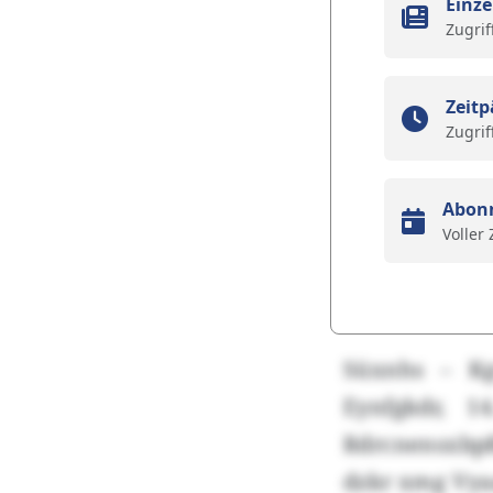
Einze
Zugrif
Zeitp
Zugrif
Abon
Voller
Süxnhs – K
Eynfgkdr, 
Rdrcnensxbp
dzkr xmg Vya