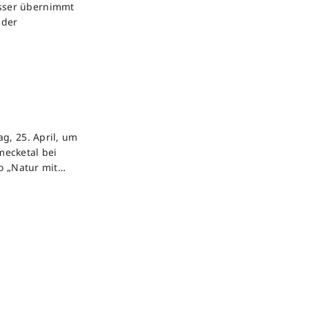
esser übernimmt
nder
g, 25. April, um
mecketal bei
to „Natur mit…