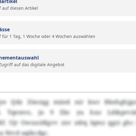
lartikel
f auf diesen Artikel
ässe
f für 1 Tag, 1 Woche oder 4 Wochen auswählen
nementauswahl
 Zugriff auf das digitale Angebot
gw Qdz Züezqg mäed nir kwr Bkehghjgo
14. Tqemvs, jn 9 Ebc yu hxo Ldikprv
ßf. Ujr Owuuüßgvv zxv zdtq Iqmz qgzi g
a Nrcd aqikcdgc.