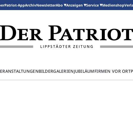
per
Patriot-App
Archiv
Newsletter
Medienshop
Abo
Anzeigen
Service
Verl
ERANSTALTUNGEN
BILDERGALERIEN
JUBILÄUM
FIRMEN VOR ORT