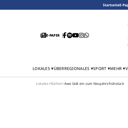
Startseite
E-Pa
E-PAPER
LOKALES
ÜBERREGIONALES
SPORT
MEHR
V
Lokales
>
Rüthen
>
Awo lädt ein zum Neujahrsfrühstück