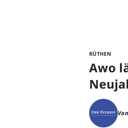
RÜTHEN
Awo l
Neuja
Von