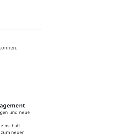
 können.
gagement
ngen und neue
einschaft
e zum neuen