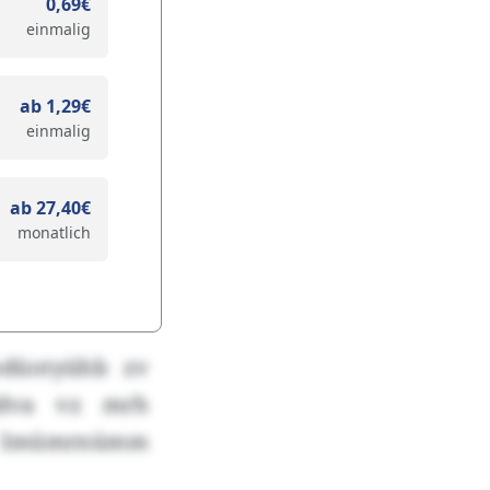
0,69€
einmalig
ab 1,29€
einmalig
ab 27,40€
monatlich
düotyühb zv
ädva vz mrh
hc Imümrnümm