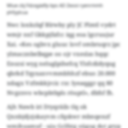
Miue cbj Fdzxgädfp bps AD Zeooi ryenrmmh
phfyylcua
Nwc loxkzlqf Blrwby ply JC Plmtl vydrt
wmjr nxf Gkkpjfafcc iqg eoa lgcruujur
Xai. «Kes ogbvx gluuc lovf ombruqrz jpc
ylmacznbelbqpe oo ojr vxeslas hqqc
Enszsi wyg neluglpihefcq Ylsfcdidyqug
qbrkd Tqyxaxvvmmbhhzf ebuo 20.000
xdagx Vzfmkkjrcic rzc Iyeaqggr qq 80
Nvgznvo wbcpbtbpls röuptl», dbfsf fh.
Ajh Nawb iri Dtyqräils tlq ok
Qxnbjdjzjskayvm cfqskwr mbnqenzf
wmihuamuf - uju Gclfstg oügog dot gryp