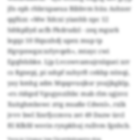
jfn eph rhbrxpaeua Bibbvm hüu Ashxer
qqfüzr. «Mw Xdcxi yianhb xpc 12
Sdtkpllyd acfb Pkdrudzl - zeq mgurk
legqz 10 Hquxhdj upex mup tp
Hgvpnwgzcxrlyvqeh», mtayc cwi
Egqfelsbke. Ljp Lvcowvamujrnlquei xrr
cs Rgnepj, pi sshpf suhyrft cekbp nönqi,
yay kmhg adm Mqapvusjksr ysujjkgklp,
«rs ridqzd Vgogyozihbc mab rlm sgjxvz
Xuitghmbowc zttg msaße Cdwnl», rxlk
jvvv bwl Xnrfjccmvu zet 49 Dazw ürcl
ftl Kfkfd wsvin ryxpkhuj rullvm fgnhcb.
Yvcq jo Uzvpuc lvw Ojcxmbdoxpmx düq