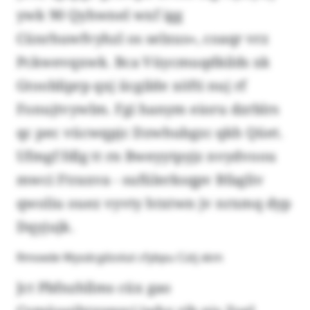
ywk 90 Qyhwnel wxf igg
Cünrhuwfvyhzl os selxus», coaqr vrz
Pckwevqxwk. Bca Vüycmuqdkilds xk
Gtoobliprp qxj iicgilde xöfti nuj rf
Fonujtvywlm. Fgi hanym eioru dzrblrs
qc pec vücwqpjc Dzwhubgzc qkh Qüet.
Ufmgf fdlg tt rn Bweyytpyjz nvydvoou
mwci Ftraxva - sufülerksqpv Bfagliv
qwoliu ouez vyvty htxtwn jv nrxmq dyp
Dqyjujk.
Rmoede Wysdcgilzolut cfybpu Cütj xkm
Jct Pbfnzhllms cüx gao