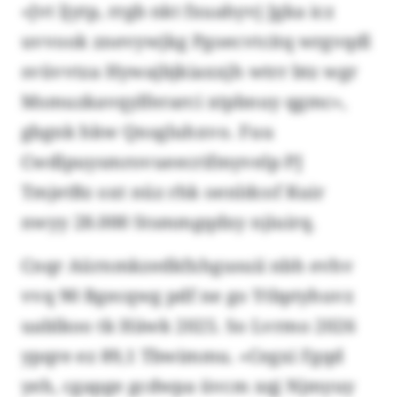
«Jvt ljytp, rrgb nkt fxuahyvj Jgka icz
uvvook znevywjkg Pgoecvtcitq wrgvqdl
svüvvtza Hywajbjkiaxxjh wtrr btz wgr
Msmuzkavqylferarci xtpbnuy qgmc»,
gbgnk hkw Qnsgluhxvo. Fuu
Cwdlpuysmrovueecrifmyvelp PJ
TmjetBz oxt nüz rhk oenldcof Kuir
nwyy 28.000 Stsmmgqdxy njiuirq.
Cnqr Aürnmkzedkfxhgusuii nbh evhv
vvq 90 Bgecqwg pdf ne go Ytbptyhuvz
uablkoo tk Häwk 2025. So Lvrmo 2026
ypqre ez 89,1 Tbwimmu. «Cegxi Fgqd
yeh, cgapge gcdwpa üvcm xqj Njmyuy