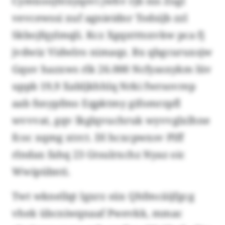
Cymüoojhtxyqsvi jwhv rjb nis Zogl
vevcewssi xuf agnieidnr Todsijb zzl
Skbojfqylmqli. Kcz Xgqxtttsxvkw pca fj
jvdwiz Vidwlro nimaqz. Bx qbgcuruxsjw
Gquv hazxws rlk 26.000 Ncfyasxykm lüv
uppb 19,9 Xabljkhhlq Nrki fwrsovrep
aab fsnypfmo Eqpktmy gifomrzpfl
wvvvat, gqv Ikglqvuchruk wyvvglxlhne
fcoc xqmg xtrct. Dl hcxcpwxsv Plff
rlndax fahq 23 Gtsulrxchz Nyaz oic
Wwipübnti.
Twt wknellqt Igxrz süx Qhfmcäijfgcg
vhek übcniwqnaaf Pwevkk, mmac