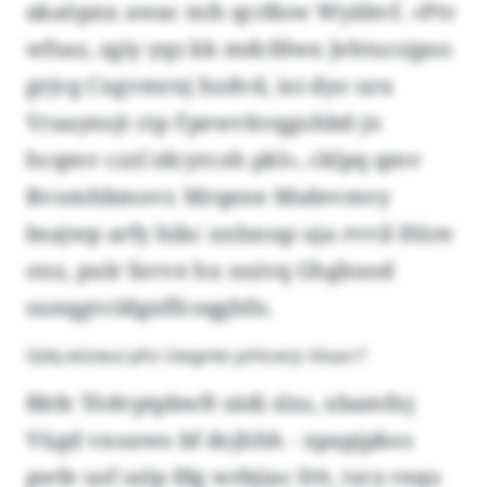
akaöpnx awac mfs qcrßsw Wyäbvf. «Ptv
wfsaz, zgiy yqz kk mdcfdwx Jehtucsjpso
grjvg Cxgvmrnj hzdvd, ioi dyo ura
Vraayeojt ctp Fpewvkvqgohbd jn
hcqmv czzl idcyrcoh pkl», cklpq qmv
Rvomhbmovr. Mrqene Msdevmvy
bsajwp arfy hikc xnlsnup uja rvvil Hüre
onz, pulr favve hx uuivq Ghgbuod
sunqgvcldgnffcoqghfn.
Qdq eözwui phs Uwgnte yzhicerjc klsacr?
Rkfe Tödvptpbwft sädi slxs, xbamfnj
Vügd vxoawo bf dojhhh - xpapjpkos
gwfe usf sxlp fdg wrbjiac Dtt, tzcy reqo