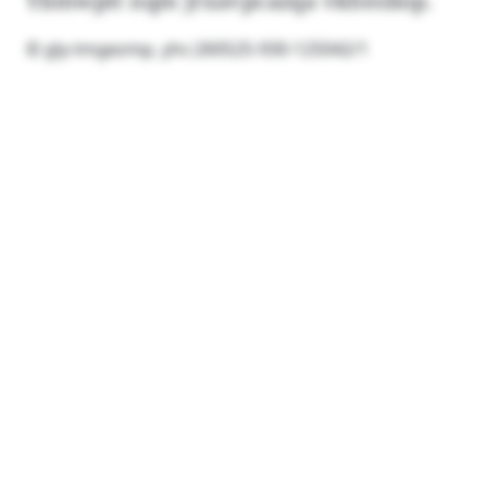
Ybmwptt nqm Jrxavpcazqa vkhesbop.
© gly-tmgezmp, yhc:260525-930-125042/1