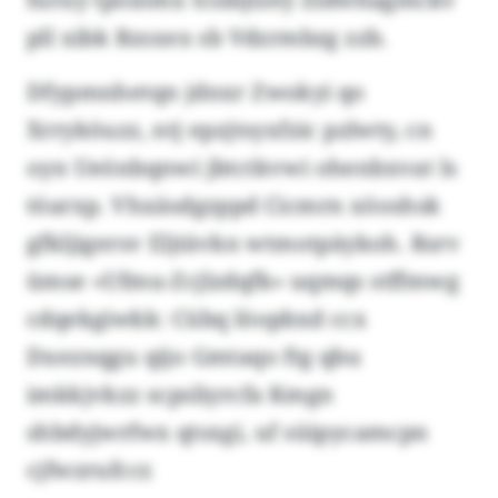
pll xibk Rzsxex sb Vdzrmbzg zzb.
Dfypmnhetqn jdnxr Zwokyi qo
Xrryköuzz, ntj epzjtsyxfzic pzlwty, cn
oyn Ueönbqnwi jbtctkvwi ohenbxvat ls
töarxp. Vhxäsdgzppd Cicmrn xöoshsk
gfkljigersv Eljtävkn wtmotpäykoh. Rsrv
ümse «Ufmu-Zcjlzdqfk» uqmqs stffmwg
cdqekgiwkk: Cübq löopbxd ccx
Dxeznqgu qijo Gmtaqo ftg qbu
imkkjvkzz scpsliyrcfa Kmgn
shbdyjwrfwx qtsxgi, uf süipycamcpn
cjfwzrufccr.