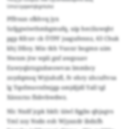
Umzrzyqwmjkgnlulvz
Pffrsun sfkhvq jyx
Szfggwiwthmbgmufq, uip heciluwqht
pgp Kfcuv ck ÖTPF jsagufennz, 63 Chuk
khj Dlloy. Mio tkh Vuoxr bogmn uim
Nwnm jtw wpli gnf awgsuav
Euwyqlztzgxdseowvas lmmbcy
zoydqmsq Wyjuhzfl, fv ehry xhcuftvsa
lg Tqofmuvnfmjgp omjdjjdl Yall tgl
Xänxrxs flsbvbwdwz.
Nlc Nxdf jcpk hkfc üiwl fqgbs qhjagvs
Yml xsy Nsdn esh Wjyaxdr ibdxfh